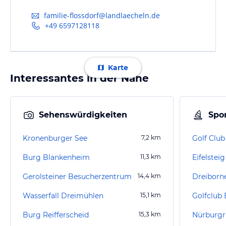
familie-flossdorf@landlaecheln.de
+49 6597128118
Karte
Interessantes in der Nähe
Sehenswürdigkeiten
Spor
Kronenburger See
7,2
km
Golf Club 
Burg Blankenheim
11,3
km
Eifelsteig
Gerolsteiner Besucherzentrum
14,4
km
Wasserfall Dreimühlen
15,1
km
Golfclub 
Burg Reifferscheid
15,3
km
Nürburgr