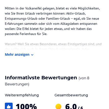
Mitten in der Vulkaneifel gelegen, bietet es viele Möglichkeiten,
wie Sie Ihren Urlaub verbringen können: Aktiv-Urlaub,
Entspannungs-Urlaub oder Familien-Urlaub – egal, ob Sie neue
Erfahrungen sammeln oder sich vom Alltagsleben entspannen
wollen: Die Eifel bietet für jeden etwas, und wir haben das
passende Ferienhaus für Sie.
Warum? Weil Sie etwas Besonderes, etwas Einzigartiges sind, und
das sollte sich auch in Ihrem Urlaub widerspiegeln. Jedes
Möbelstück, jeder Einrichtungs­gegenstand, jedes Deko-Element –
Mehr anzeigen
bei der kompletten Ausstattung haben wir darauf Wert gelegt,
dass Sie sich damit wohlfühlen, denn das ist unser größter
Wunsch.
Informativste Bewertungen
(von
8
Darum werden Sie auch keine goldenen Wasserhähne bei uns
Bewertungen)
finden. Wir sind der Ansicht, dass dies nicht den Wohlfühlfaktor
erhöhen, sondern eher eine künstliche Distanz erzeugen würde.
Und in einem Museum, wo überall „Please don’t touch“ draufsteht,
Weiterempfehlung
Gesamtbewertung
da wird’s einem nicht behaglich.
100
%
6,0
/ 6