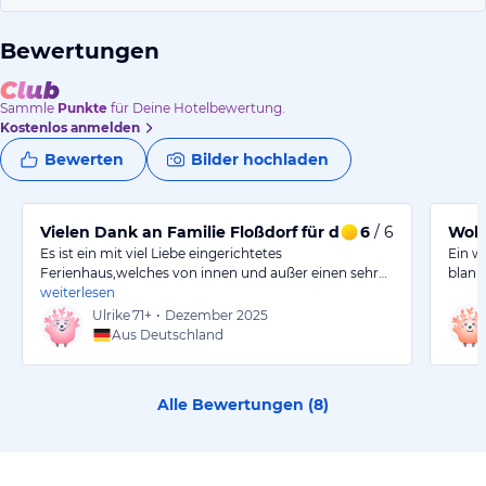
Bewertungen
Sammle
Punkte
für Deine Hotelbewertung.
Kostenlos anmelden
Bewerten
Bilder hochladen
Vielen Dank an Familie Floßdorf für das tolle Haus
6
/ 6
Woh
Es ist ein mit viel Liebe eingerichtetes
Ein w
Ferienhaus,welches von innen und außer einen sehr…
blank
weiterlesen
Ulrike
71+
•
Dezember 2025
Aus Deutschland
Alle Bewertungen (
8
)