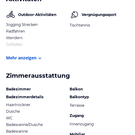
Outdoor-Aktivitäten
Vergnügungssport
Jogging Strecken
Tischtennis
Radfahren
Wandern
Golfplatz
Mehr anzeigen
Zimmerausstattung
Badezimmer
Balkon
Badezimmerdetails
Balkontyp
Haartrockner
Terrasse
Dusche
Zugang
WC
Innenzugang
Badewanne/Dusche
Badewanne
Mobiliar