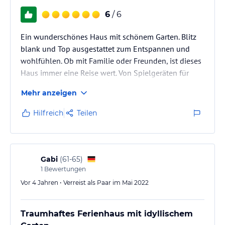
großes Wohn-/Esszimmer mit Relax-Lounge
6
/ 6
große, hochwertig und vollständig ausgestattete Küche
2 Terrassen
Grundstück: rund 700 qm: große Spiel-/Liegewiese, Teich,
Ein wunderschönes Haus mit schönem Garten. Blitz
Sonnenterrasse, Gartenhäuschen
blank und Top ausgestattet zum Entspannen und
für Kinder geeignet (Babybett, Hochstuhl, Babygeschirr)
wohlfühlen. Ob mit Familie oder Freunden, ist dieses
Haus immer eine Reise wert. Von Spielgeräten für
Hinweis:
Allgemeine und unverbindliche
Kinder draußen oder der Sauna inkl. der schönen
Hoteliers-/Veranstalter-/Kataloginformationen. Alle Angaben
Mehr anzeigen
Bäder innen, sowie eine großzügige Küche mit
ohne Gewähr und ohne Prüfung durch HolidayCheck. Bitte
Wohnraum und nett eingerichteten Schlafzimmern,
lies vor der Buchung die verbindlichen
Angebotsdetails
des
Hilfreich
Teilen
jeweiligen Veranstalters.
alles ist vorhanden. Einfach toll !
Gabi
(
61-65
)
1
Bewertungen
Vor 4 Jahren • Verreist als Paar im Mai 2022
Traumhaftes Ferienhaus mit idyllischem