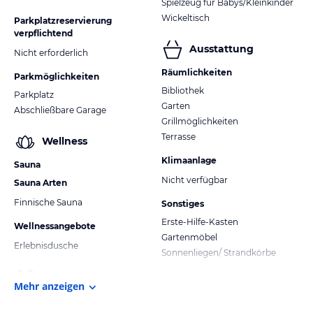
Spielzeug für Babys/Kleinkinder
Wickeltisch
Parkplatzreservierung
verpflichtend
Ausstattung
Nicht erforderlich
Räumlichkeiten
Parkmöglichkeiten
Bibliothek
Parkplatz
Garten
Abschließbare Garage
Grillmöglichkeiten
Terrasse
Wellness
Klimaanlage
Sauna
Nicht verfügbar
Sauna Arten
Finnische Sauna
Sonstiges
Erste-Hilfe-Kasten
Wellnessangebote
Gartenmöbel
Erlebnisdusche
Sonnenliegen/ Strandkörbe
Mehr anzeigen