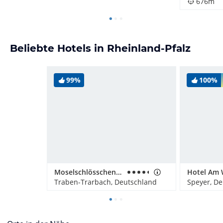
676m
Beliebte Hotels in Rheinland-Pfalz
99%
100%
Moselschlösschen Spa & Resort
Hotel Am 
Traben-Trarbach, Deutschland
Speyer, D