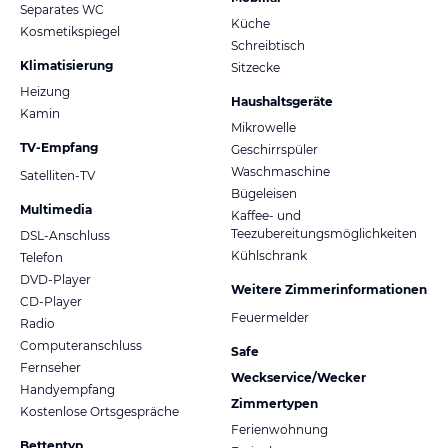
Separates WC
Küche
Kosmetikspiegel
Schreibtisch
Klimatisierung
Sitzecke
Heizung
Haushaltsgeräte
Kamin
Mikrowelle
TV-Empfang
Geschirrspüler
Waschmaschine
Satelliten-TV
Bügeleisen
Multimedia
Kaffee- und
Teezubereitungsmöglichkeiten
DSL-Anschluss
Kühlschrank
Telefon
DVD-Player
Weitere Zimmerinformationen
CD-Player
Feuermelder
Radio
Computeranschluss
Safe
Fernseher
Weckservice/Wecker
Handyempfang
Zimmertypen
Kostenlose Ortsgespräche
Ferienwohnung
Bettentyp