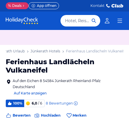
%
Deals
App öffnen
Kontakt
Hotel, Reiseziel
nkerath Urlaub
Jünkerath Hotels
Ferienhaus Landlächeln Vulkaneifel
Ferienhaus Landlächeln
Vulkaneifel
Auf den Eichen 8 54584 Jünkerath Rheinland-Pfalz
Deutschland
Auf Karte anzeigen
8
Bewertungen
100%
6,0
/ 6
Bewerten
Hochladen
Merken