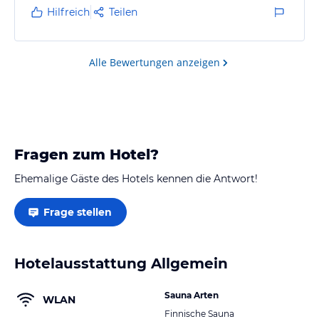
Nachmittagsjause auf die Gäste. Danach geht es in
Hilfreich
Teilen
die Saune bzw. zum Naturteich mit vielen
Sonnenschirmen und Liegen. Die Wanderungen
waren wie gewohnt wunderschön, jetzt…
Alle Bewertungen anzeigen
Fragen zum Hotel?
Ehemalige Gäste des Hotels kennen die Antwort!
Frage stellen
Hotelausstattung Allgemein
Sauna Arten
WLAN
Finnische Sauna