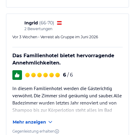
Ingrid
(
66-70
)
2
Bewertungen
Vor 3 Wochen • Verreist als Gruppe im Juni 2026
Das Familienhotel bietet hervorragende
Annehmlichkeiten.
6
/ 6
In diesem Familienhotel werden die Gästerichtig
verwöhnt. Die Zimmer sind geräumig und sauber. Alle
Badezimmer wurden letztes Jahr renoviert und von
Shampoo bis zur Körperlotion steht alles im Bad
bereit. Auch das Essen ist ein Gedicht,Nach der
Mehr anzeigen
letzten Skiabfahrt (Abfahrt bis zum Hotel möglich)
bzw. nach einer schönen Wanderung wartet schon die
Gegenleistung erhalten