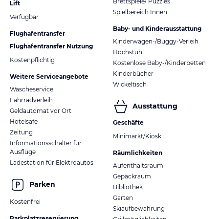
Brettspiele/ Puzzles
Lift
Spielbereich Innen
Verfügbar
Baby- und Kinderausstattung
Flughafentransfer
Kinderwagen-/Buggy-Verleih
Flughafentransfer Nutzung
Hochstuhl
Kostenpflichtig
Kostenlose Baby-/Kinderbetten
Kinderbücher
Weitere Serviceangebote
Wickeltisch
Wäscheservice
Fahrradverleih
Ausstattung
Geldautomat vor Ort
Hotelsafe
Geschäfte
Zeitung
Minimarkt/Kiosk
Informationsschalter für
Ausflüge
Räumlichkeiten
Ladestation für Elektroautos
Aufenthaltsraum
Gepäckraum
Parken
Bibliothek
Garten
Kostenfrei
Skiaufbewahrung
Parkplatzreservierung