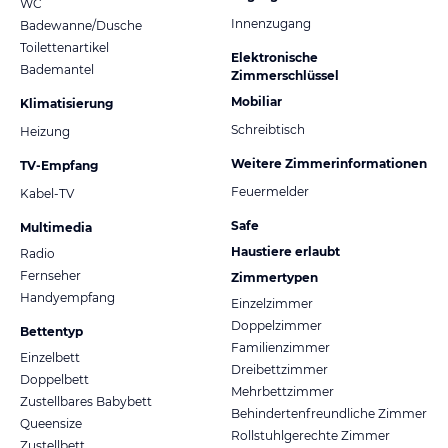
WC
Innenzugang
Badewanne/Dusche
Toilettenartikel
Elektronische
Bademantel
Zimmerschlüssel
Mobiliar
Klimatisierung
Schreibtisch
Heizung
Weitere Zimmerinformationen
TV-Empfang
Feuermelder
Kabel-TV
Safe
Multimedia
Haustiere erlaubt
Radio
Fernseher
Zimmertypen
Handyempfang
Einzelzimmer
Doppelzimmer
Bettentyp
Familienzimmer
Einzelbett
Dreibettzimmer
Doppelbett
Mehrbettzimmer
Zustellbares Babybett
Behindertenfreundliche Zimmer
Queensize
Rollstuhlgerechte Zimmer
Zustellbett