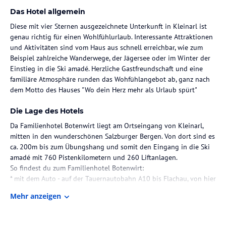
Das Hotel allgemein
Diese mit vier Sternen ausgezeichnete Unterkunft in Kleinarl ist
genau richtig für einen Wohlfühlurlaub. Interessante Attraktionen
und Aktivitäten sind vom Haus aus schnell erreichbar, wie zum
Beispiel zahlreiche Wanderwege, der Jägersee oder im Winter der
Einstieg in die Ski amadé. Herzliche Gastfreundschaft und eine
familiäre Atmosphäre runden das Wohfühlangebot ab, ganz nach
dem Motto des Hauses "Wo dein Herz mehr als Urlaub spürt"
Die Lage des Hotels
Da Familienhotel Botenwirt liegt am Ortseingang von Kleinarl,
mitten in den wunderschönen Salzburger Bergen. Von dort sind es
ca. 200m bis zum Übungshang und somit den Eingang in die Ski
amadé mit 760 Pistenkilometern und 260 Liftanlagen.
So findest du zum Familienhotel Botenwirt:
* mit dem Auto - auf der Tauernautobahn A10 bis Flachau, von hier
15km über Wagrain nach Kleinarl
Mehr anzeigen
* mit der Bahn - bis Radstadt oder St. Johann/Pongau, von hier mit
dem Bus (oder oganisierter Transfer) nach Kleinarl
* mit dem Flugzeug - Flughafen Salzburg und organisierter