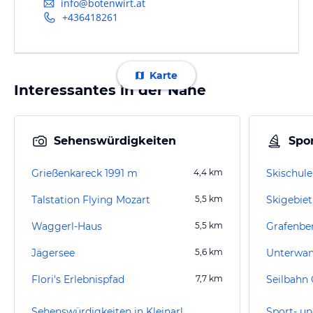
info@botenwirt.at
+436418261
Karte
Interessantes in der Nähe
Sehenswürdigkeiten
Spor
Grießenkareck 1991 m
4,4
km
Skischul
Talstation Flying Mozart
5,5
km
Skigebiet
Waggerl-Haus
5,5
km
Grafenbe
Jägersee
5,6
km
Unterwa
Flori's Erlebnispfad
7,7
km
Seilbahn 
Sehenswürdigkeiten in Kleinarl
Sport- un