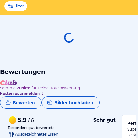
Filter
Bewertungen
Sammle
Punkte
für Deine Hotelbewertung.
Kostenlos anmelden
Bewerten
Bilder hochladen
5,9
Sehr gut
/ 6
Perf
Besonders gut bewertet:
Super 
Ausgezeichnetes Essen
Lecke