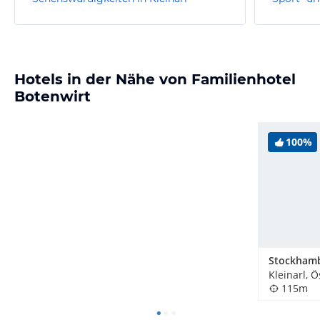
Hotels in der Nähe von Familienhotel
Botenwirt
100%
Stockham
Kleinarl, Ö
115m