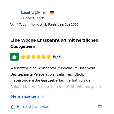
Sascha
(
36-40
)
2
Bewertungen
Vor 4 Tagen • Verreist als Familie im Juli 2026
Eine Woche Entspannung mit herzlichen
Gastgebern
6
/ 6
Wir hatten eine wundervolle Woche im Botenwirt.
Das gesamte Personal war sehr freundlich,
insbesondere die Gastgeberfamilie hat von der
Ankunft bis zur Abreise für eine Wohlfühlatmosphäre
gesorgt.
Mehr anzeigen
Wir haben viele Punkte des Wochenprogramms
genutzt (u.a. Yoga, Familien- und Kräuterwanderung,
Hilfreich
Teilen
Kinderbetreuung). Auch hier war alles sehr herzlich.