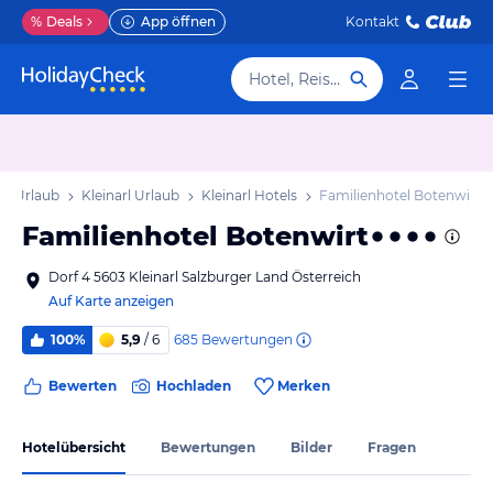
%
Deals
App öffnen
Kontakt
Hotel, Reiseziel
nd Urlaub
Kleinarl Urlaub
Kleinarl Hotels
Familienhotel Botenwirt
Familienhotel Botenwirt
Dorf 4 5603 Kleinarl Salzburger Land Österreich
Auf Karte anzeigen
685
Bewertungen
100%
5,9
/ 6
Bewerten
Hochladen
Merken
Hotelübersicht
Bewertungen
Bilder
Fragen