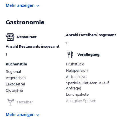
Mehr anzeigen
Gastronomie
Anzahl Hotelbars insgesamt
Restaurant
1
Anzahl Restaurants insgesamt
1
Verpflegung
Küchenstile
Frühstück
Halbpension
Regional
All Inclusive
Vegetarisch
Spezielle Diät-Menüs (auf
Laktosefrei
Anfrage)
Glutenfrei
Lunchpakete
Allergiker Speisen
Hotelbar
Mehr anzeigen