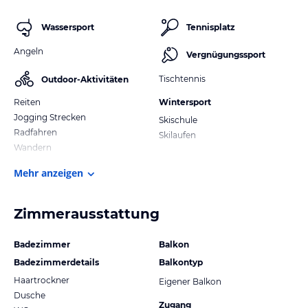
Wassersport
Tennisplatz
Angeln
Vergnügungssport
Tischtennis
Outdoor-Aktivitäten
Reiten
Wintersport
Jogging Strecken
Skischule
Radfahren
Skilaufen
Wandern
Mehr anzeigen
Zimmerausstattung
Badezimmer
Balkon
Badezimmerdetails
Balkontyp
Haartrockner
Eigener Balkon
Dusche
Zugang