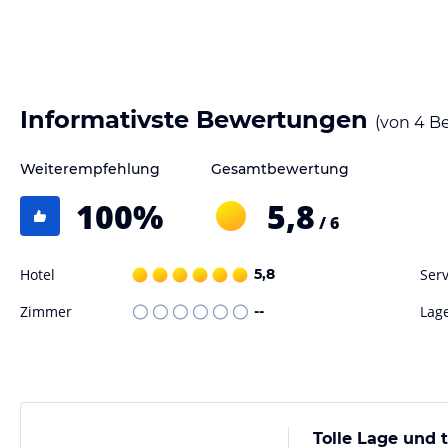
verbindlichen
Angebotsdetails
des jeweiligen Veranstalters.
Informativste Bewertungen
(von
4
Be
Weiterempfehlung
Gesamtbewertung
100
%
5,8
/ 6
Hotel
5,8
Serv
Zimmer
--
Lag
Tolle Lage und t