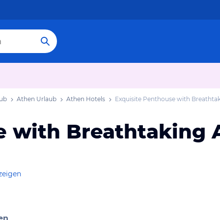
aub
Athen Urlaub
Athen Hotels
Exquisite Penthouse with Breathta
e with Breathtaking 
zeigen
en