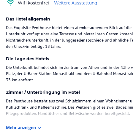
Wifi kostenfrei
Weitere Ausstattung
Das Hotel allgemein
Das Exquisite Penthouse bietet einen atemberaubenden Blick auf die 
Unterkunft verfügt über eine Terrasse und bietet ihren Gästen kosten
Nichtraucherunterkunft, in der Junggesellenabschiede und ähnliche Fei
den Check-in beträgt 18 Jahre.
Die Lage des Hotels
Die Unterkunft befindet sich im Zentrum von Athen und in der Nähe
Platz, der U-Bahn-Station Monastiraki und dem U-Bahnhof Monastiraki.
33 km entfernt.
Zimmer / Unterbringung im Hotel
Das Penthouse besteht aus zwei Schlafzimmern, einem Wohnzimmer un
Kühlschrank und Kaffeemaschine. Des Weiteren gibt es zwei Badezim
Pflegeprodukten. Handtücher und Bettwäsche werden bereitgestellt.
Mehr anzeigen
Hinweis:
Verfasst von HolidayCheck mit Hilfe von KI. Alle Angaben 