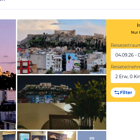
Nur 
Reisezeitrau
04.09.26 - 
Reiseteilneh
2 Erw, 0 Kin
von Booking.com
Filter