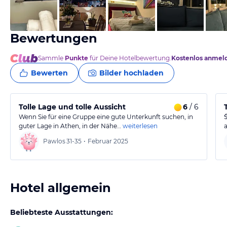
von Booking.com
Bewertungen
Sammle
Punkte
für Deine Hotelbewertung.
Kostenlos anmel
Bewerten
Bilder hochladen
Tolle Lage und tolle Aussicht
6
/ 6
Wenn Sie für eine Gruppe eine gute Unterkunft suchen, in
guter Lage in Athen, in der Nähe…
weiterlesen
Pawlos
31-35
•
Februar 2025
Hotel allgemein
Beliebteste Ausstattungen: