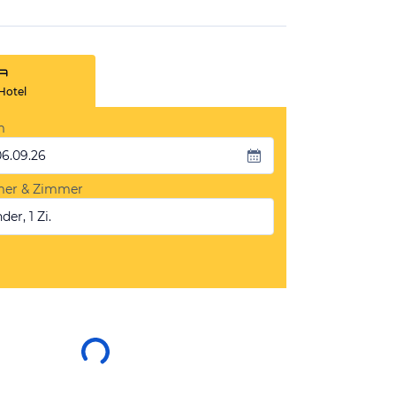
Hotel
m
06.09.26
mer & Zimmer
der, 1 Zi.