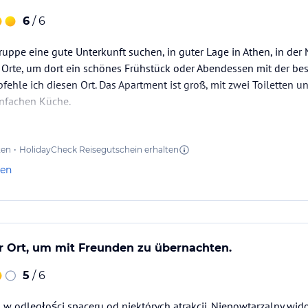
6
/ 6
ruppe eine gute Unterkunft suchen, in guter Lage in Athen, in der
 Orte, um dort ein schönes Frühstück oder Abendessen mit der bes
ehle ich diesen Ort. Das Apartment ist groß, mit zwei Toiletten 
infachen Küche.
ten
•
HolidayCheck Reisegutschein erhalten
len
er Ort, um mit Freunden zu übernachten.
5
/ 6
, w odległości spaceru od niektórych atrakcji. Niepowtarzalny wid