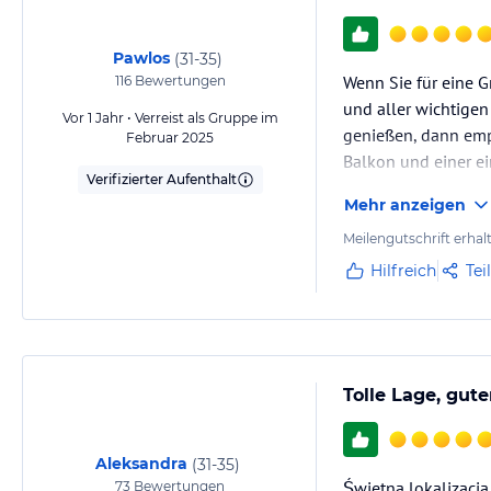
Pawlos
(
31-35
)
Wenn Sie für eine G
116
Bewertungen
und aller wichtigen
Vor 1 Jahr • Verreist als Gruppe im
genießen, dann empf
Februar 2025
Balkon und einer e
Verifizierter Aufenthalt
Mehr anzeigen
Meilengutschrift erhal
Hilfreich
Tei
Tolle Lage, gut
Aleksandra
(
31-35
)
Świetna lokalizacja
73
Bewertungen