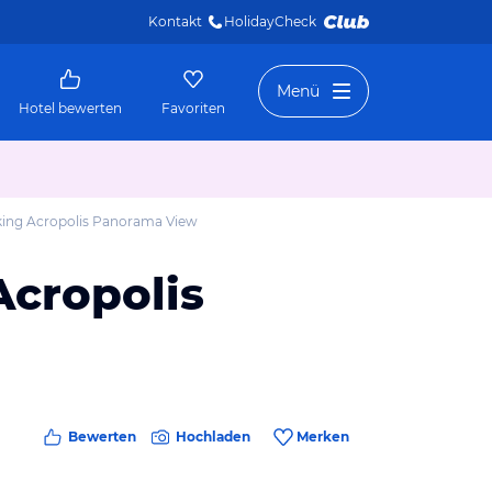
Kontakt
HolidayCheck 
Menü
Hotel bewerten
Favoriten
king Acropolis Panorama View
Acropolis
Bewerten
Hochladen
Merken