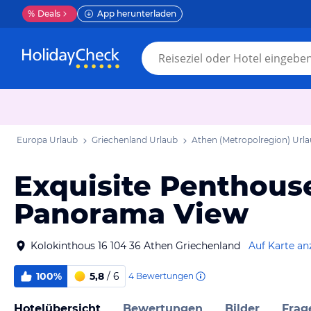
%
Deals
App herunterladen
Europa Urlaub
Griechenland Urlaub
Athen (Metropolregion) Url
Exquisite Penthous
Panorama View
Kolokinthous 16 104 36 Athen Griechenland
Auf Karte an
100%
5,8
/ 6
4
Bewertungen
Hotelübersicht
Bewertungen
Bilder
Frag