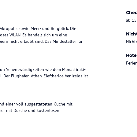
Chec
ab 15
Akropolis sowie Meer- und Bergblick. Die
Nich
loses WLAN. Es handelt sich um eine
ern nicht erlaubt sind. Das Mindestalter für
Nicht
Hote
Feri
 von Sehenswürdigkeiten wie dem Monastiraki-
 Der Flughafen Athen-Eleftherios Venizelos ist
d einer voll ausgestatteten Küche mit
mer mit Dusche und kostenlosen
ohne Gewähr. Bitte lies vor der Buchung die