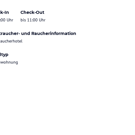
k-In
Check-Out
:00 Uhr
bis 11:00 Uhr
traucher- und Raucherinformation
raucherhotel
ltyp
enwohnung