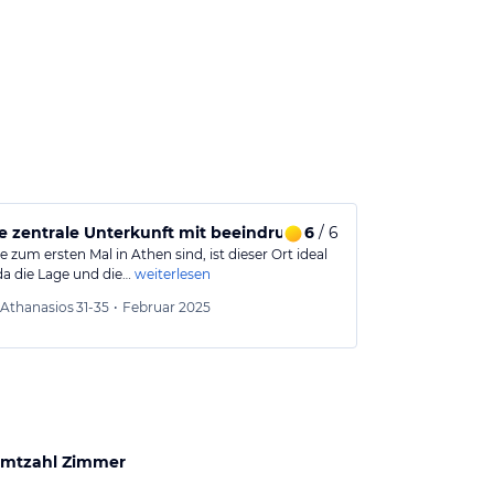
 zentrale Unterkunft mit beeindruckender Aussicht auf die 
6
/ 6
Tolle Terras
 zum ersten Mal in Athen sind, ist dieser Ort ideal
Sehr schön gest
 da die Lage und die…
weiterlesen
Sehr gut geeig
Athanasios
31-35
•
Februar 2025
Sebast
mtzahl Zimmer