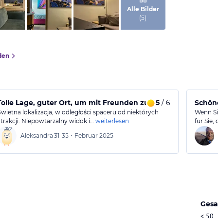
von Booking.com
Alle Bilder
(
5
)
den
Tolle Lage, guter Ort, um mit Freunden zu übernachten.
5
/ 6
Schöne
Świetna lokalizacja, w odległości spaceru od niektórych
Wenn Sie
atrakcji. Niepowtarzalny widok i…
weiterlesen
für Sie,
Aleksandra
31-35
•
Februar 2025
Gesa
< 50