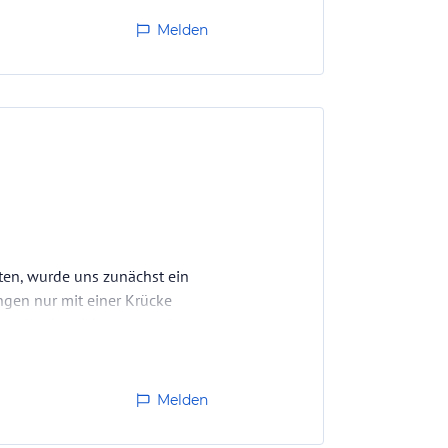
Melden
tten, wurde uns zunächst ein
ngen nur mit einer Krücke
uscht, dass ich sogar weinte
Melden