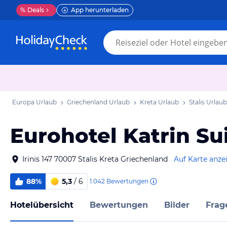
%
Deals
App herunterladen
Europa Urlaub
Griechenland Urlaub
Kreta Urlaub
Stalis Urlaub
Eurohotel Katrin Sui
Irinis 147 70007 Stalis Kreta Griechenland
Auf Karte anze
88%
5,3
/ 6
1.042
Bewertungen
Hotelübersicht
Bewertungen
Bilder
Frag