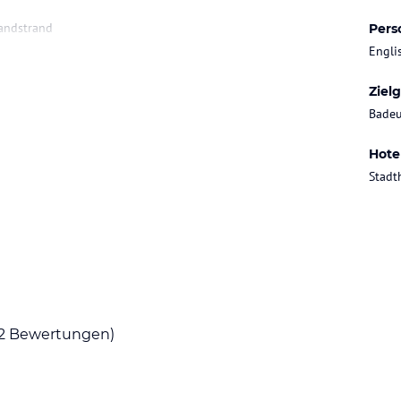
Sandstrand
Pers
Engli
Ziel
Badeu
Hote
Stadt
2
Bewertungen)