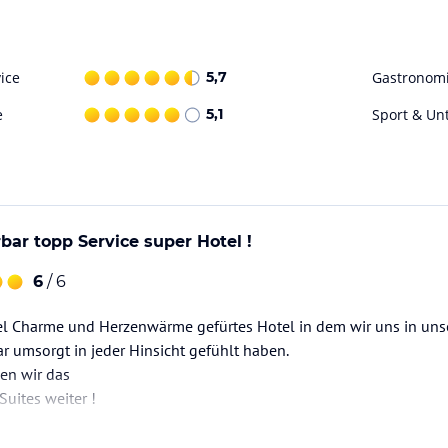
ice
5,7
Gastronom
e
5,1
Sport & Un
ar topp Service super Hotel !
6
/ 6
iel Charme und Herzenwärme gefürtes Hotel in dem wir uns in uns
 umsorgt in jeder Hinsicht gefühlt haben.
en wir das
uites weiter !