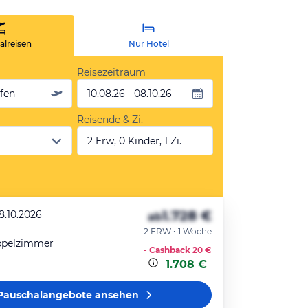
lreisen
Nur Hotel
Reisezeitraum
äfen
10.08.26 - 08.10.26
Reisende & Zi.
2 Erw, 0 Kinder, 1 Zi.
1.728 €
08.10.2026
ab
2 ERW • 1 Woche
ppelzimmer
- Cashback
20 €
1.708 €
Pauschalangebote
ansehen