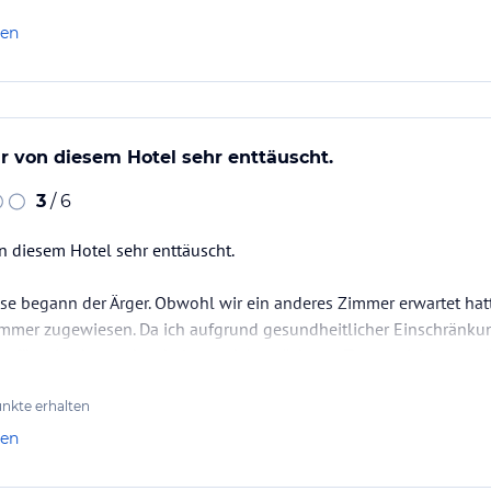
len
ch Verfügbarkeit)
r von diesem Hotel sehr enttäuscht.
3
/ 6
n diesem Hotel sehr enttäuscht.
eise begann der Ärger. Obwohl wir ein anderes Zimmer erwartet ha
Zimmer zugewiesen. Da ich aufgrund gesundheitlicher Einschränku
s für mich besonders belastend. Am nächsten Tag war ich so enttä
n Reiseveranstalter zu kontaktieren und den Urlaub abzubrechen.
nkte erhalten
 ein anderes Zimmer angeboten, für…
len