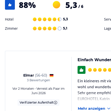
88
%
5,3
• Satelliten-TV
/ 6
• Safe (gegen Gebühr)
• Haartrockner
• Kostenlos Wi-fi
Hotel
5,3
Serv
• Pool Handtücher
Zimmer
5,1
Lag
Suiten
• Voll klimatisiert / Kühlung & Heizung individuell regulierbar
• Möblierte Balkone oder Terrassen
Einfach Wunderb
• Badezimmer mit Badewanne oder Dusche
• Direktwahltelefon
• Weckrufe
Elmar
(
56-60
)
• Mini-Kühlschrank
3
Bewertungen
Ein kleineres mit v
• Balkon oder Terrasse
• Satelliten-TV
wohl und wunderbar
Vor 2 Monaten • Verreist als Paar im
• Safe (gegen Gebühr)
Sehr gerne empfehl
Juni 2026
• Haartrockner
EUROHOTEL Katrin S
• Pool Handtücher
Verifizierter Aufenthalt
• Kaffee und Teekocher
Mehr anzeigen