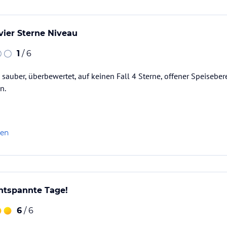
 vier Sterne Niveau
ch Verfügbarkeit)
1
/ 6
ch sauber, überbewertet, auf keinen Fall 4 Sterne, offener Speiseb
n.
len
ntspannte Tage!
6
/ 6
ataloginformationen. Alle Angaben ohne