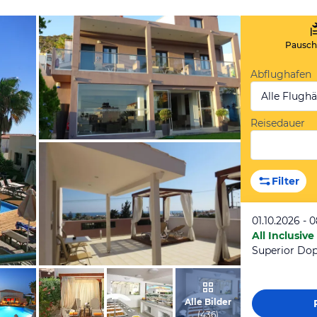
Pauscha
Abflughafen
Alle Flugh
Reisedauer
von Anja und Markus, September 2017
Filter
01.10.2026 - 
All Inclusive
Superior Do
von Michael, Juni 2015
Alle Bilder
(
436
)