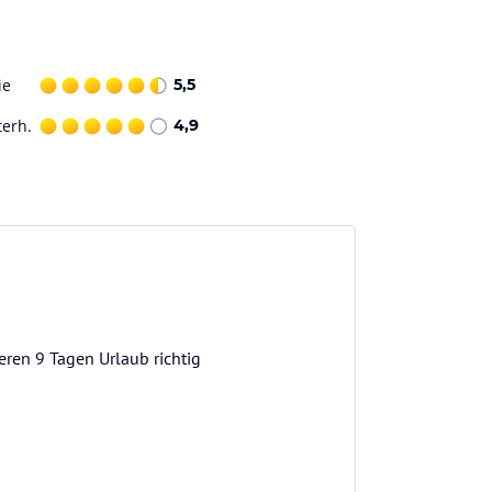
ie
5,5
terh.
4,9
eren 9 Tagen Urlaub richtig