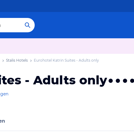
Stalis Hotels
Eurohotel Katrin Suites - Adults only
tes - Adults only
igen
en