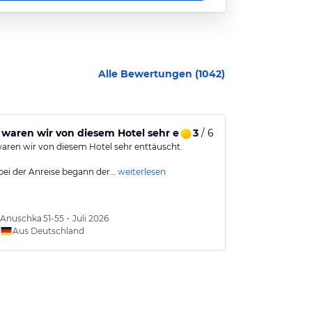
Alle Bewertungen (
1042
)
 waren wir von diesem Hotel sehr enttäuscht.
3
/ 6
Auf keinen F
waren wir von diesem Hotel sehr enttäuscht.
Klein, nicht wi
Sterne, offener
 bei der Anreise begann der…
weiterlesen
Anuschka
51-55
•
Juli 2026
Kitty
51
Aus Deutschland
Aus