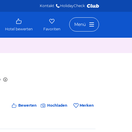
Kontakt
HolidayCheck 
Menü
Hotel bewerten
Favoriten
Bewerten
Hochladen
Merken