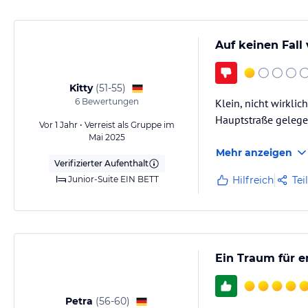
• Obstkorb (bei Anreise)
• Flasche Wein (bei Anreise)
Welcome -Champagner
Auf keinen Fall
• Freie Nutzung von Sauna und Jacuzzi (Reservierung erforderlich / na
Sonstige Einrichtungen und Services
Kitty
(
51-55
)
6
Bewertungen
Klein, nicht wirkli
• Rezeption 24 Stunden
• Lobby
Hauptstraße gelege
Vor 1 Jahr • Verreist als Gruppe im
• Internet-Ecke
Mai 2025
• Pool Bar
Mehr anzeigen
• Restaurant
Verifizierter Aufenthalt
• Sauna – Jacuzzi
Junior-Suite EIN BETT
Hilfreich
Tei
• Massage (auf Anfrage – extra Gebühr)
• Kostenlos Wi-Fi
• Satelliten-TV und Video
• Schwimming-Pool
• Sonnenliegen & Schirme (ohne Gebühr)
Ein Traum für e
• Strandtücher
Hinweis:
Petra
Allgemeine und unverbindliche Hoteliers-/Veranstalter-/K
(
56-60
)