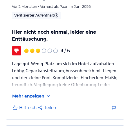
Vor 2 Monaten • Verreist als Paar im Juni 2026
Verifizierter Aufenthalt
Hier nicht noch einmal, leider eine
Enttäuschung.
3
/ 6
Lage gut. Wenig Platz um sich im Hotel aufzuhalten.
Lobby, Gepäckabstellraum, Aussenbereich mit Liegen
und der kleine Pool. Kompliziertes Einchecken. Mäßig
freundlich. Verpflegung keine Offenbarung. Leider
nicht wie in Griechenland erhofft. Lunch- Box für
Mehr anzeigen
einen Ausflug unzureichend, lieblos, nicht
durchdacht. Kreta gerne wieder einmal , dann jedoch
Hilfreich
Teilen
im Nachbarhotel.