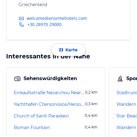
Griechenland
welcome@enormehotels.com
+30 28970 29000
Karte
Interessantes in der Nähe
Sehenswürdigkeiten
Spor
Einkaufsstraße Navarchou Nearchou
0,2
km
Stadtrun
Yachthafen Chersonissos/Hersonissos
0,3
km
Wandern 
Church of Saint Paraskevi
0,4
km
Star Bea
Roman Fountain
0,4
km