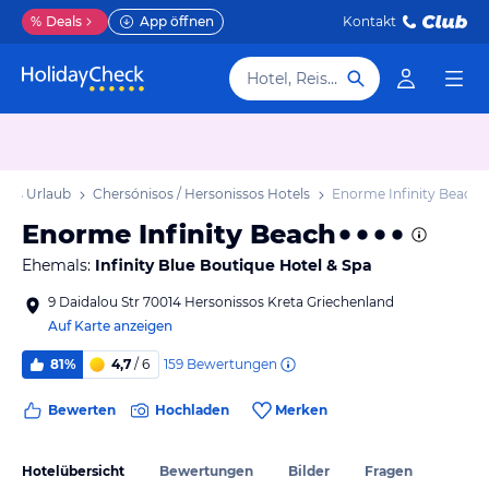
%
Deals
App öffnen
Kontakt
Hotel, Reiseziel
ssos Urlaub
Chersónisos / Hersonissos Hotels
Enorme Infinity Beach
Enorme Infinity Beach
Ehemals:
Infinity Blue Boutique Hotel & Spa
9 Daidalou Str 70014 Hersonissos Kreta Griechenland
Auf Karte anzeigen
159
Bewertungen
81%
4,7
/ 6
Bewerten
Hochladen
Merken
Hotelübersicht
Bewertungen
Bilder
Fragen