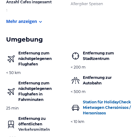
Anzahl Cafes insgesamt
Allergiker Speisen
1
Mehr anzeigen
Umgebung
Entfernung zum
Entfernung zum
nächstgelegenen
Stadtzentrum
Flughafen
< 200 m
< 50 km
Entfernung zur
Entfernung zum
Autobahn
nächstgelegenen
< 500 m
Flughafen in
Fahrminuten
Station für HolidayCheck
Mietwagen Chersónisos /
25 min
Hersonissos
Entfernung zu
< 10 km
öffentlichen
Verkehrsmitteln