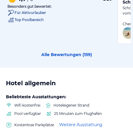
Schö
Besonders gut bewertet:
Schön
Für Aktivurlauber
vom F
Top Poolbereich
Check
Alle Bewertungen (
159
)
Hotel allgemein
Beliebteste Ausstattungen:
Wifi kostenfrei
Hoteleigener Strand
Pool verfügbar
25 Minuten zum Flughafen
Weitere Ausstattung
Kostenlose Parkplätze