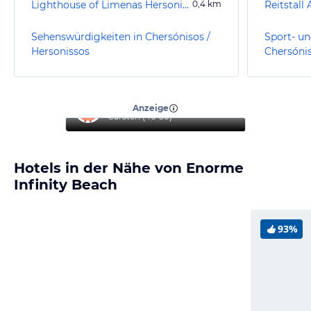
Lighthouse of Limenas Hersonissou
0,4
km
Reitstall 
Sehenswürdigkeiten in Chersónisos /
Sport- un
Hersonissos
Chersónis
“
Alles perfekt
”
Anzeige
Carsten
(
46-50
)
Hotels in der Nähe von Enorme
Infinity Beach
93%