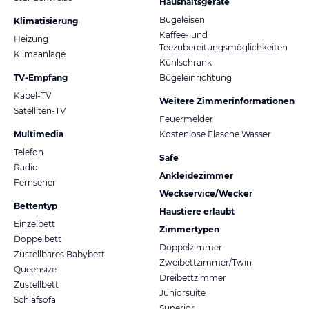
Haushaltsgeräte
Bügeleisen
Klimatisierung
Kaffee- und
Heizung
Teezubereitungsmöglichkeiten
Klimaanlage
Kühlschrank
TV-Empfang
Bügeleinrichtung
Kabel-TV
Weitere Zimmerinformationen
Satelliten-TV
Feuermelder
Multimedia
Kostenlose Flasche Wasser
Telefon
Safe
Radio
Ankleidezimmer
Fernseher
Weckservice/Wecker
Bettentyp
Haustiere erlaubt
Einzelbett
Zimmertypen
Doppelbett
Doppelzimmer
Zustellbares Babybett
Zweibettzimmer/Twin
Queensize
Dreibettzimmer
Zustellbett
Juniorsuite
Schlafsofa
Superior