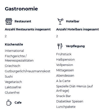
Gastronomie
Restaurant
Hotelbar
Anzahl Restaurants insgesamt
Anzahl Hotelbars insgesamt
2
2
Küchenstile
Verpflegung
International
Frühstück
Fischgerichte /
Halbpension
Meeresspezialitäten
Vollpension
Griechisch
Mittagessen
Gutbürgerlich/Hausmannskost
Abendessen
Sushi
A la Carte
Vegetarisch
Spezielle Diät-Menüs (auf
Laktosefrei
Anfrage)
Glutenfrei
Snack Bar
Diabetiker Speisen
Cafe
Lunchpakete