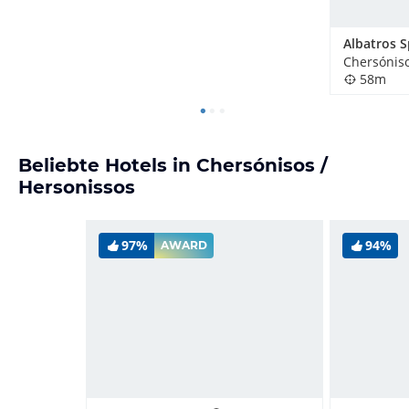
58m
Beliebte Hotels in Chersónisos /
Hersonissos
97%
94%
AWARD