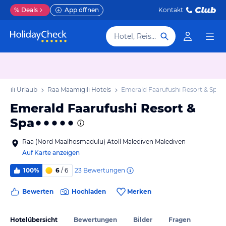
%
Deals
App öffnen
Kontakt
Hotel, Reiseziel
igili Urlaub
Raa Maamigili Hotels
Emerald Faarufushi Resort & Spa
Emerald Faarufushi Resort &
Spa
Raa (Nord Maalhosmadulu) Atoll Malediven Malediven
Auf Karte anzeigen
23
Bewertungen
100%
6
/ 6
Bewerten
Hochladen
Merken
Hotelübersicht
Bewertungen
Bilder
Fragen