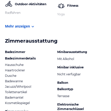
Outdoor-Aktivitäten
Fitness
Radfahren
Yoga
Mehr anzeigen
Zimmerausstattung
Badezimmer
Minibarausstattung
Badezimmerdetails
Mit Alkohol
Hausschuhe
Minibar inklusive
Haartrockner
Nicht verfügbar
Dusche
Badewanne
Balkon
Jacuzzi/Whirlpool
Balkontyp
Toilettenartikel
Terrasse
Bademantel
Kosmetikspiegel
Elektronische
Zimmerschlüssel