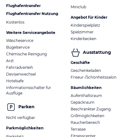
Flughafentransfer
Miniclub
Flughafentransfer Nutzung
Angebot für Kinder
Kostenlos
Kinderspielplatz
Spielzimmer
Weitere Serviceangebote
Kinderbecken
Wäscheservice
Bügelservice
Ausstattung
Chemische Reinigung
Arzt
Geschäfte
Fahrradverleih
Geschenkeladen
Devisenwechsel
Friseur-/Schönheitssalon
Hotelsafe
Informationsschalter für
Räumlichkeiten
Ausflüge
Aufenthaltsraum
Gepäckraum
Parken
Beschränkter Zugang
Grillmöglichkeiten
Nicht verfügbar
Raucherbereich
Parkmöglichkeiten
Terrasse
Fitnesscenter
Parkplatz