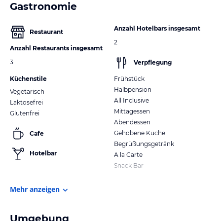
Gastronomie
Anzahl Hotelbars insgesamt
Restaurant
2
Anzahl Restaurants insgesamt
3
Verpflegung
Küchenstile
Frühstück
Halbpension
Vegetarisch
All Inclusive
Laktosefrei
Mittagessen
Glutenfrei
Abendessen
Gehobene Küche
Cafe
Begrüßungsgetränk
Hotelbar
A la Carte
Snack Bar
Mehr anzeigen
Umgebung