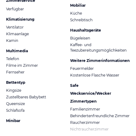
Zimmerservice
Mobiliar
Verfügbar
Küche
Klimatisierung
Schreibtisch
Ventilator
Haushaltsgeräte
Klimaanlage
Bügeleisen
Kamin
Kaffee- und
Teezubereitungsmöglichkeiten
Multimedia
Telefon
Weitere Zimmerinformationen
Filme im Zimmer
Feuermelder
Fernseher
Kostenlose Flasche Wasser
Bettentyp
Safe
Kingsize
Weckservice/Wecker
Zustellbares Babybett
Zimmertypen
Queensize
Familienzimmer
Schlafsofa
Behindertenfreundliche Zimmer
Minibar
Raucherzimmer
Nichtraucherzimmer