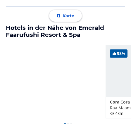
Karte
Hotels in der Nähe von Emerald
Faarufushi Resort & Spa
98%
Cora Cora
Raa Maamig
4km