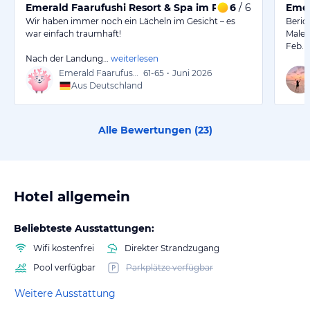
Emerald Faarufushi Resort & Spa im Raa Atoll, Male
6
/ 6
Emer
Wir haben immer noch ein Lächeln im Gesicht – es
Berich
war einfach traumhaft!
Maled
Feb
Nach der Landung…
weiterlesen
Emerald Faarufushi Resort & Spa im Raa A
61-65
•
Juni 2026
Aus Deutschland
Alle Bewertungen (
23
)
Hotel allgemein
Beliebteste Ausstattungen:
Wifi kostenfrei
Direkter Strandzugang
Pool verfügbar
Parkplätze verfügbar
Weitere Ausstattung