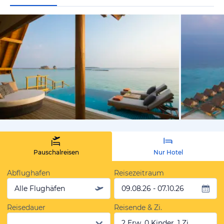
vom Hotelie
Pauschalreisen
Nur Hotel
Abflughafen
Reisezeitraum
Alle Flughäfen
09.08.26 - 07.10.26
Reisedauer
Reisende & Zi.
2 Erw, 0 Kinder, 1 Zi.