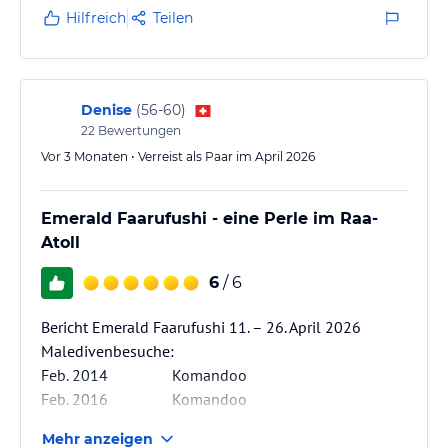
und der Resortchef begrüßte jeden neuen Gast
Hilfreich
Teilen
persönlich.
Anschließend zeigte uns unser Host Elite die Insel,
um uns einen ersten Überblick zu verschaffen. Am
Denise
(
56-60
)
Ende der Fahrt mit dem Elektrofahrzeug erreichten
22
Bewertungen
wir unsere Beach Villa mit Pool. Dort erhielten wir
Vor 3 Monaten • Verreist als Paar im April 2026
eine kleine Führung durch die…
Emerald Faarufushi - eine Perle im Raa-
Atoll
6
/ 6
Bericht Emerald Faarufushi 11. – 26. April 2026
Maledivenbesuche:
Feb. 2014 Komandoo
Feb. 2016 Komandoo
Mrz 2017 Gangehi
Mehr anzeigen
Feb. 2018 Veligandu