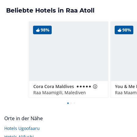
Beliebte Hotels in Raa Atoll
98%
98%
Cora Cora Maldives
Raa Maamigili, Malediven
Raa Maamig
Orte in der Nähe
Hotels
Ugoofaaru
Hotels
Alifushi