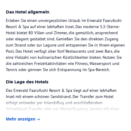
Das Hotel allgemein
Erleben Sie einen unvergesslichen Urlaub im Emerald Faarufushi
Resort & Spa auf einer lebhaften Insel. Das moderne 5,5-Sterne-
Hotel bietet 80 Villen und Zimmer, die gemütlich, ansprechend
oder elegant gestaltet sind. Genießen Sie den direkten Zugang
zum Strand oder zur Lagune und entspannen Sie in Ihrem eigenen
Pool. Das Hotel verfügt über fünf Restaurants und zwei Bars, die
eine Vielzahl von kulinarischen Köstlichkeiten bieten. Nutzen Sie
die zahlreichen Freizeitaktivitäten wie Fitness, Wassersport und
Tennis oder gönnen Sie sich Entspannung im Spa-Bereich.
Die Lage des Hotels
Das Emerald Faarufushi Resort & Spa liegt auf einer lebhaften
Insel mit einem schönen Sandstrand. Der Transfer zum Hotel
erfolgt entweder per Inlandsflug und anschließendem
Schnellboot-Transfer oder per Wasserflugzeug, jeweils mit einer
Dauer von ca. 45 Minuten. Die Umgebung bietet eine
Mehr anzeigen
atemberaubende Aussicht auf das Meer und ist ideal für
Aktivitäten wie Tauchen, Surfen und Kajakfahren.