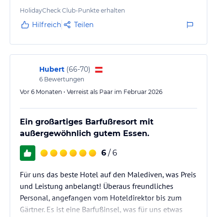
Juli/Aug. 2019 Vilamendhoo
HolidayCheck Club-Punkte erhalten
Juli/Aug. 2021 Veligandu
Hilfreich
Teilen
Juli/Aug. 2022 Veligandu
Dez. 2022 Veligandu
Mrz. 2023 Constance Halaveli
Mai 2023 Veligandu zur Schliessung vor
Hubert
(
66-70
)
6
Bewertungen
Renovation
Feb. 2024 Niyama
Vor 6 Monaten • Verreist als Paar im Februar 2026
Sept./Okt. 2024 Jawakara
Dez.…
Ein großartiges Barfußresort mit
außergewöhnlich gutem Essen.
6
/ 6
Für uns das beste Hotel auf den Malediven, was Preis
und Leistung anbelangt! Überaus freundliches
Personal, angefangen vom Hoteldirektor bis zum
Gärtner. Es ist eine Barfußinsel, was für uns etwas