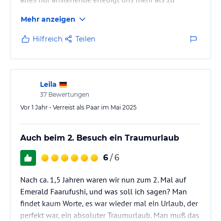
unserer Zufriedenheit erledigt. Hier wir der Gast auch
Mehr anzeigen
als Gast behandelt. Der Service beim Essen gerade
wenn man etwas pingelig ist ist hervorragend, wenn
Hilfreich
Teilen
nichts passendes dabei war wurde es halt zubereitet.
Leila
37
Bewertungen
Vor 1 Jahr • Verreist als Paar im Mai 2025
Auch beim 2. Besuch ein Traumurlaub
6
/ 6
Nach ca. 1,5 Jahren waren wir nun zum 2. Mal auf
Emerald Faarufushi, und was soll ich sagen? Man
findet kaum Worte, es war wieder mal ein Urlaub, der
perfekt war, ein absoluter Traumurlaub. Man muß das