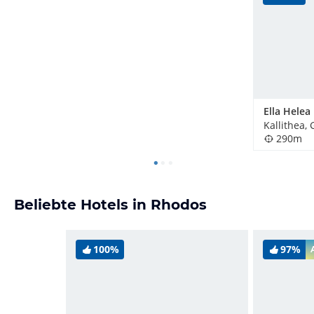
Ella Helea
Kallithea,
290m
Beliebte Hotels in Rhodos
100%
97%