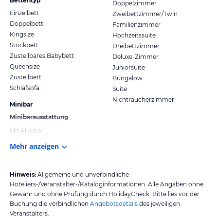
Bettentyp
Doppelzimmer
Einzelbett
Zweibettzimmer/Twin
Doppelbett
Familienzimmer
Kingsize
Hochzeitssuite
Stockbett
Dreibettzimmer
Zustellbares Babybett
Deluxe-Zimmer
Queensize
Juniorsuite
Zustellbett
Bungalow
Schlafsofa
Suite
Nichtraucherzimmer
Minibar
Minibarausstattung
Mit Alkohol
Mehr anzeigen
Hinweis:
Allgemeine und unverbindliche
Hoteliers-/Veranstalter-/Kataloginformationen. Alle Angaben ohne
Gewähr und ohne Prüfung durch HolidayCheck. Bitte lies vor der
Buchung die verbindlichen
Angebotsdetails
des jeweiligen
Veranstalters.