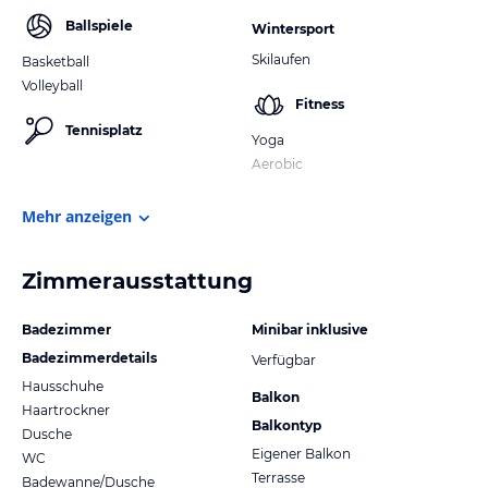
Ballspiele
Wintersport
Skilaufen
Basketball
Volleyball
Fitness
Tennisplatz
Yoga
Aerobic
Mehr anzeigen
Zimmerausstattung
Badezimmer
Minibar inklusive
Badezimmerdetails
Verfügbar
Hausschuhe
Balkon
Haartrockner
Balkontyp
Dusche
Eigener Balkon
WC
Terrasse
Badewanne/Dusche