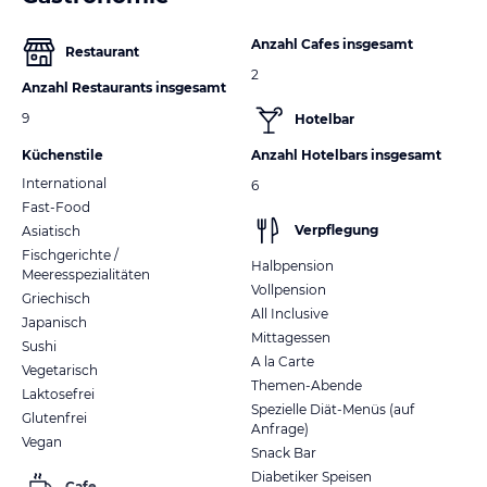
Anzahl Cafes insgesamt
Restaurant
2
Anzahl Restaurants insgesamt
9
Hotelbar
Küchenstile
Anzahl Hotelbars insgesamt
International
6
Fast-Food
Verpflegung
Asiatisch
Fischgerichte /
Halbpension
Meeresspezialitäten
Vollpension
Griechisch
All Inclusive
Japanisch
Mittagessen
Sushi
A la Carte
Vegetarisch
Themen-Abende
Laktosefrei
Spezielle Diät-Menüs (auf
Glutenfrei
Anfrage)
Vegan
Snack Bar
Diabetiker Speisen
Cafe