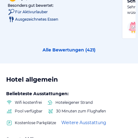
Schö
Besonders gut bewertet:
Sehr 
Für Aktivurlauber
wüsch
Ausgezeichnetes Essen
Alle Bewertungen (
421
)
Hotel allgemein
Beliebteste Ausstattungen:
Wifi kostenfrei
Hoteleigener Strand
Pool verfügbar
30 Minuten zum Flughafen
Weitere Ausstattung
Kostenlose Parkplätze