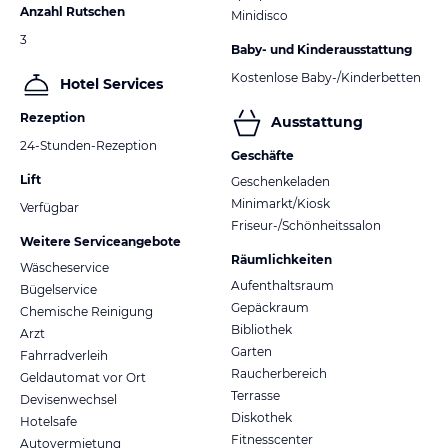
Anzahl Rutschen
Minidisco
3
Baby- und Kinderausstattung
Kostenlose Baby-/Kinderbetten
Hotel Services
Rezeption
Ausstattung
24-Stunden-Rezeption
Geschäfte
Lift
Geschenkeladen
Minimarkt/Kiosk
Verfügbar
Friseur-/Schönheitssalon
Weitere Serviceangebote
Räumlichkeiten
Wäscheservice
Aufenthaltsraum
Bügelservice
Gepäckraum
Chemische Reinigung
Bibliothek
Arzt
Garten
Fahrradverleih
Raucherbereich
Geldautomat vor Ort
Terrasse
Devisenwechsel
Diskothek
Hotelsafe
Fitnesscenter
Autovermietung