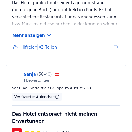
Das Hotel punktet mit seiner Lage zum Strand
(hoteleigene Bucht) und zahlreichen Pools. Es hat
verschiedene Restaurants. Für das Abendessen kann
bzw. Muss man diese buchen, leider konnten wir nur
einen Abend es probieren weil alle ausgebucht
Mehr anzeigen
waren (seit Ankunftstag) man hatte also eigentlich
keine Möglichkeit diese zu testen Abends.
Hilfreich
Teilen
Ein plus ist das man Strandhandtücher kostenlos
erhält und austauschen kann. Für 5 Sterne war es ok.
Hätte mir persönlich mehr erhofft. Die Drinks bzw.
Sanja
(
36-40
)
Alkoholfreien Drinks sind so süß…
1
Bewertungen
Vor 1 Tag • Verreist als Gruppe im August 2026
Verifizierter Aufenthalt
Das Hotel entsprach nicht meinen
Erwartungen