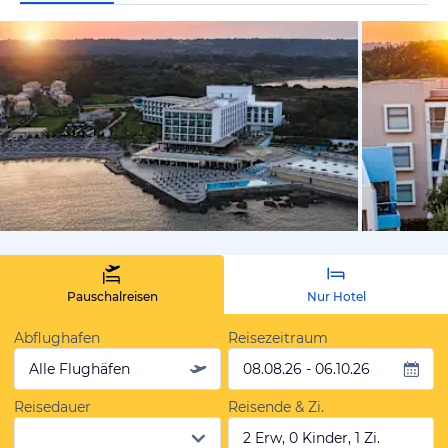
vom Hotelie
Pauschalreisen
Nur Hotel
Abflughafen
Reisezeitraum
Alle Flughäfen
08.08.26 - 06.10.26
Reisedauer
Reisende & Zi.
2 Erw, 0 Kinder, 1 Zi.