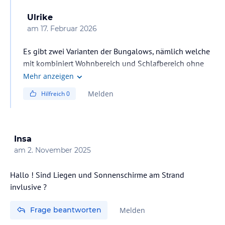
Ulrike
am
17. Februar 2026
Es gibt zwei Varianten der Bungalows, nämlich welche
mit kombiniert Wohnbereich und Schlafbereich ohne
Trennung, und welche mit Trennung von Wohnbereich
Mehr anzeigen
und Schlafbereich durch eine Schiebetür. Beide sind
Melden
Hilfreich
0
ausführlich beschrieben auf der Homepage des Hotels
inklusive Fotos, und auch in der Hotelbeschreibung bei
den Angebotsdetails der Veranstalter hier bei
Holidaycheck, zb sehr ausführlich bei TUI. Vor Buchung
Insa
muss deshalb zwingend die Hotelbeschreibung bei den
am
2. November 2025
Veranstaltern gelesen werden, um dann auch die
richtige Kategorie vom Bungalow zu buchen.
Hallo ! Sind Liegen und Sonnenschirme am Strand
invlusive ?
Frage beantworten
Melden