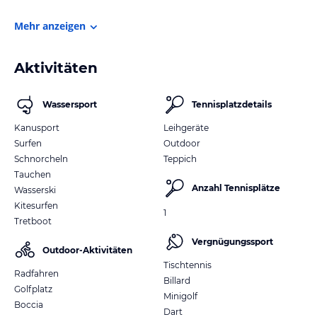
Mehr anzeigen
Aktivitäten
Wassersport
Tennisplatzdetails
Kanusport
Leihgeräte
Surfen
Outdoor
Schnorcheln
Teppich
Tauchen
Anzahl Tennisplätze
Wasserski
Kitesurfen
1
Tretboot
Vergnügungssport
Outdoor-Aktivitäten
Tischtennis
Radfahren
Billard
Golfplatz
Minigolf
Boccia
Dart