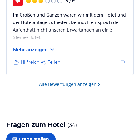
3
/ 6
Im Großen und Ganzen waren wir mit dem Hotel und
der Hotelanlage zufrieden. Dennoch entsprach der
Aufenthalt nicht unseren Erwartungen an ein 5-
Sterne-Hotel.
Mehr anzeigen
Unser Zimmer war für ein Familienzimmer viel zu
klein. Auch der Zimmerservice sollte dringend
Hilfreich
Teilen
verbessert werden, da wir mit der Sauberkeit nicht
zufrieden waren.
Alle Bewertungen anzeigen
Das Abendprogramm war leider jeden Tag sehr
ähnlich und bot kaum Abwechslung. Die Auswahl der
Speisen war zwar sehr groß und vielfältig, jedoch war
das Essen häufig nur lauwarm oder bereits…
Fragen zum Hotel
(
34
)
Frage stellen