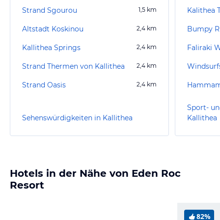
Strand Sgourou
1,5
km
Kalithea
Altstadt Koskinou
2,4
km
Bumpy Rh
Kallithea Springs
2,4
km
Faliraki 
Strand Thermen von Kallithea
2,4
km
Strand Oasis
2,4
km
Sport- un
Sehenswürdigkeiten in Kallithea
Kallithea
Hotels in der Nähe von Eden Roc
Resort
82%