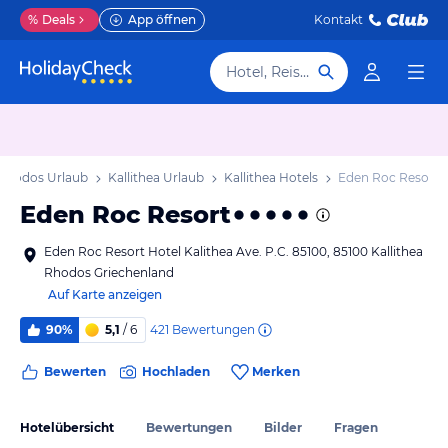
%
Deals
App öffnen
Kontakt
Hotel, Reiseziel
Rhodos Urlaub
Kallithea Urlaub
Kallithea Hotels
Eden Roc Resort
Eden Roc Resort
Eden Roc Resort Hotel Kalithea Ave. P.C. 85100, 85100 Kallithea
Rhodos Griechenland
Auf Karte anzeigen
421
Bewertungen
90%
5,1
/ 6
Bewerten
Hochladen
Merken
Hotelübersicht
Bewertungen
Bilder
Fragen