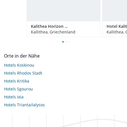
Kalithea Horizon Blu 5 Star Adults Only
Kallithea, Griechenland
Kallithea,
Orte in der Nähe
Hotels
Koskinou
Hotels
Rhodos Stadt
Hotels
Kritika
Hotels
Sgourou
Hotels
Ixia
Hotels
Trianta/Ialysos