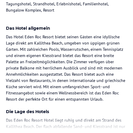
Tagungshotel, Strandhotel, Erlebnishotel, Familienhotel,
Bungalow Komplex, Resort
Das Hotel allgemein
Das Hotel Eden Roc Resort bietet seinen Gästen eine idyllische
Lage direkt am Kallithea Beach, umgeben von üppigen grünen
Gärten. Mit zahlreichen Pools, Wasserrutschen, einem Tennisplatz
und einem eigenen Kiesstrand bietet das Resort eine breite
Palette an Freizeitmöglichkeiten. Die Zimmer verfügen über
private Balkone mit herrlichem Ausblick und sind mit modernen
Annehmlichkeiten ausgestattet. Das Resort bietet auch eine
Vielzahl von Restaurants, in denen internationale und griechische
Küche serviert wird. Mit einem umfangreichen Sport- und
Fitnessangebot sowie einem Wellnessbereich ist das Eden Roc
Resort der perfekte Ort für einen entspannten Urlaub.
Die Lage des Hotels
Das Eden Roc Resort Hotel liegt ruhig und direkt am Strand des
Kallithea Beach. Der flach abfallende Sand- und Kiesstrand ist nur
10 m entfernt. Das Hotel befindet sich etwa 4 km vom Zentrum