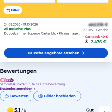
Filter
ab
2.516 €
24.09.2026 - 01.10.2026
All Inclusive Plus
2 ERW • 1 Woche
Doppelzimmer Superior Gartenblick Klimaanlage Dusche Balkon
- Cashback
40 €
2.476 €
Pauschalangebote
ansehen
Bewertungen
Sammle
Punkte
für Deine Hotelbewertung.
Kostenlos anmelden
Bewerten
Bilder hochladen
5,1
Gut
/ 6