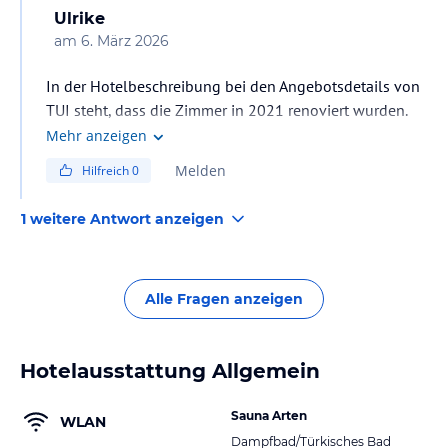
jeweiligen Veranstalters.
Ulrike
am
6. März 2026
In der Hotelbeschreibung bei den Angebotsdetails von
TUI steht, dass die Zimmer in 2021 renoviert wurden.
Dort kann auch nachgelesen werden, welche
Mehr anzeigen
Zimmertypen Regendusche haben. Es gibt auch bei den
Melden
Hilfreich
0
Doppelzimmern Kategorien mit Regendusche, aber
auch welche mit Wanne und Whirlpool. Hier muss vor
1 weitere Antwort anzeigen
Buchung unbedingt die Hotelbeschreibung gelesen
werden, damit die richtige Kategorie der Doppelzimmer
gebucht werden kann.
Alle Fragen anzeigen
Hotelausstattung Allgemein
Sauna Arten
WLAN
Dampfbad/Türkisches Bad