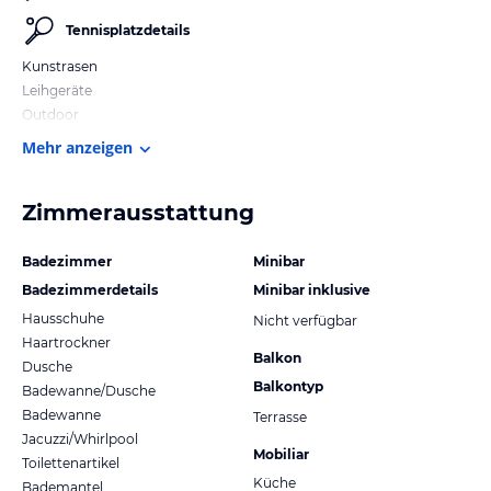
Tennisplatzdetails
Kunstrasen
Leihgeräte
Outdoor
Mehr anzeigen
Zimmerausstattung
Badezimmer
Minibar
Badezimmerdetails
Minibar inklusive
Hausschuhe
Nicht verfügbar
Haartrockner
Balkon
Dusche
Balkontyp
Badewanne/Dusche
Badewanne
Terrasse
Jacuzzi/Whirlpool
Mobiliar
Toilettenartikel
Küche
Bademantel