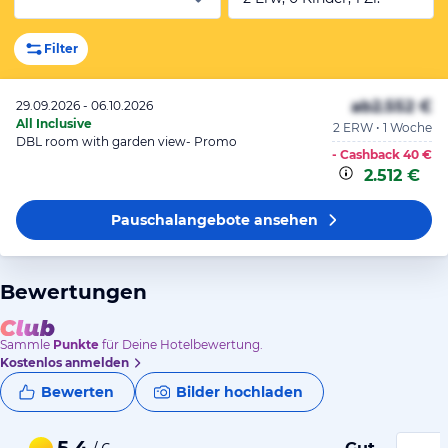
Filter
ab
2.552 €
29.09.2026 - 06.10.2026
All Inclusive
2 ERW • 1 Woche
DBL room with garden view- Promo
- Cashback
40 €
2.512 €
Pauschalangebote
ansehen
Bewertungen
Sammle
Punkte
für Deine Hotelbewertung.
Kostenlos anmelden
Bewerten
Bilder hochladen
5,4