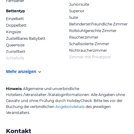
Fernseher
Juniorsuite
Bettentyp
Superior
Suite
Einzelbett
Behindertenfreundliche Zimmer
Doppelbett
Rollstuhlgerechte Zimmer
Kingsize
Raucherzimmer
Zustellbares Babybett
Schallisolierte Zimmer
Queensize
Nichtraucherzimmer
Zustellbett
Zimmer mit Privatpool
Schlafsofa
Mehr anzeigen
Hinweis:
Allgemeine und unverbindliche
Hoteliers-/Veranstalter-/Kataloginformationen. Alle Angaben ohne
Gewähr und ohne Prüfung durch HolidayCheck. Bitte lies vor der
Buchung die verbindlichen
Angebotsdetails
des jeweiligen
Veranstalters.
Kontakt