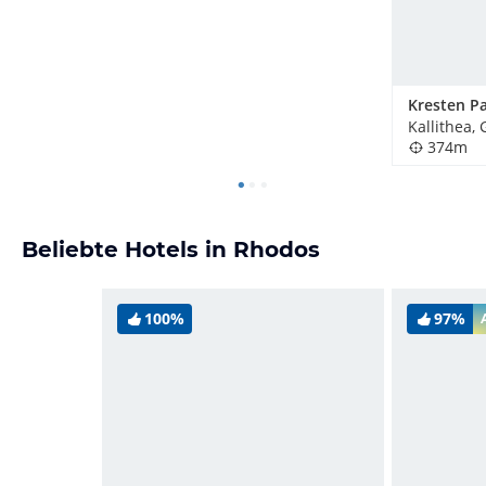
Kallithea,
374m
Beliebte Hotels in Rhodos
100%
97%