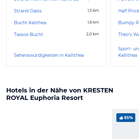
Strand Oasis
1,5
km
Half Pric
Bucht Kalithea
1,6
km
Bumpy Rh
Tassos-Bucht
2,0
km
Theo's W
Sport- un
Sehenswürdigkeiten in Kallithea
Kallithea
Hotels in der Nähe von KRESTEN
ROYAL Euphoria Resort
85%