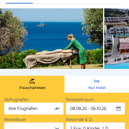
vom Hotelie
Pauschalreisen
Nur Hotel
Abflughafen
Reisezeitraum
Alle Flughäfen
08.08.26 - 06.10.26
Reisedauer
Reisende & Zi.
2 Erw, 0 Kinder, 1 Zi.