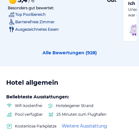
Gut
/ 6
Ich 
Besonders gut bewertet:
Unser
Top Poolbereich
war e
Barrierefreie Zimmer
Ausgezeichnetes Essen
Alle Bewertungen (
928
)
Hotel allgemein
Beliebteste Ausstattungen:
Wifi kostenfrei
Hoteleigener Strand
Pool verfügbar
25 Minuten zum Flughafen
Weitere Ausstattung
Kostenlose Parkplätze