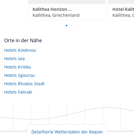
Kalithea Horizon Blu 5 Star Adults Only
Kallithea, Griechenland
Kallithea,
Orte in der Nähe
Hotels
Koskinou
Hotels
Ixia
Hotels
Kritika
Hotels
Sgourou
Hotels
Rhodos Stadt
Hotels
Faliraki
Detaillierte Wetterdaten der Region