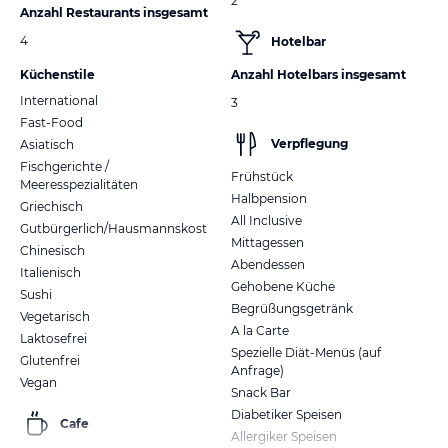
2
Anzahl Restaurants insgesamt
4
Hotelbar
Küchenstile
Anzahl Hotelbars insgesamt
International
3
Fast-Food
Verpflegung
Asiatisch
Fischgerichte /
Frühstück
Meeresspezialitäten
Halbpension
Griechisch
All Inclusive
Gutbürgerlich/Hausmannskost
Mittagessen
Chinesisch
Abendessen
Italienisch
Gehobene Küche
Sushi
Begrüßungsgetränk
Vegetarisch
A la Carte
Laktosefrei
Spezielle Diät-Menüs (auf
Glutenfrei
Anfrage)
Vegan
Snack Bar
Diabetiker Speisen
Cafe
Allergiker Speisen