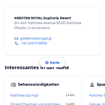
KRESTEN ROYAL Euphoria Resort
6th klm Kallithea Avenue 85100 Kallithea
Rhodos Griechenland
gm@krestenroyal.gr
+30 22410 03650
Karte
Interessantes in der Nähe
Sehenswürdigkeiten
Spor
Kallithea Springs
1,4
km
Kalithea
Strand Thermen von Kallithea
1,4
km
Faliraki 