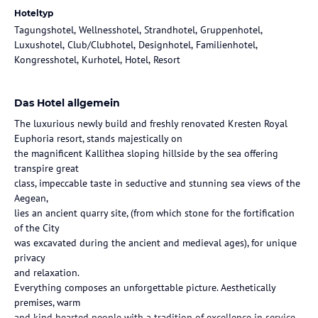
Hoteltyp
Tagungshotel, Wellnesshotel, Strandhotel, Gruppenhotel,
Luxushotel, Club/Clubhotel, Designhotel, Familienhotel,
Kongresshotel, Kurhotel, Hotel, Resort
Das Hotel allgemein
The luxurious newly build and freshly renovated Kresten Royal
Euphoria resort, stands majestically on
the magnificent Kallithea sloping hillside by the sea offering
transpire great
class, impeccable taste in seductive and stunning sea views of the
Aegean,
lies an ancient quarry site, (from which stone for the fortification
of the City
was excavated during the ancient and medieval ages), for unique
privacy
and relaxation.
Everything composes an unforgettable picture. Aesthetically
premises, warm
and kind hearted people with a tradition of excellence in service,