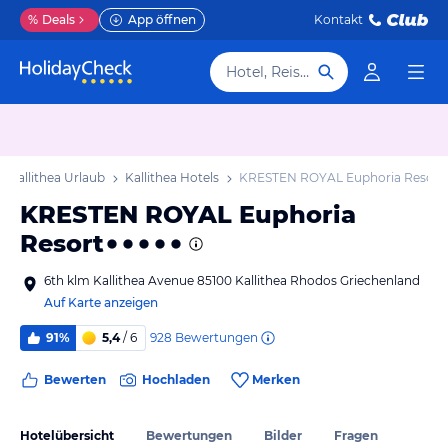
%
Deals
App öffnen
Kontakt
Hotel, Reiseziel
Kallithea Urlaub
Kallithea Hotels
KRESTEN ROYAL Euphoria Resort
KRESTEN ROYAL Euphoria
Resort
6th klm Kallithea Avenue 85100 Kallithea Rhodos Griechenland
Auf Karte anzeigen
928
Bewertungen
91%
5,4
/ 6
Bewerten
Hochladen
Merken
Hotelübersicht
Bewertungen
Bilder
Fragen