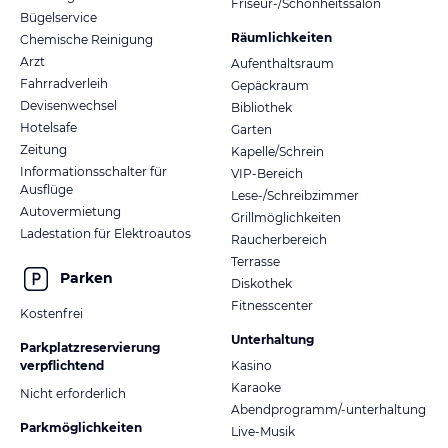
Friseur-/Schönheitssalon
Bügelservice
Räumlichkeiten
Chemische Reinigung
Arzt
Aufenthaltsraum
Fahrradverleih
Gepäckraum
Devisenwechsel
Bibliothek
Hotelsafe
Garten
Zeitung
Kapelle/Schrein
Informationsschalter für
VIP-Bereich
Ausflüge
Lese-/Schreibzimmer
Autovermietung
Grillmöglichkeiten
Ladestation für Elektroautos
Raucherbereich
Terrasse
Parken
Diskothek
Fitnesscenter
Kostenfrei
Unterhaltung
Parkplatzreservierung
verpflichtend
Kasino
Karaoke
Nicht erforderlich
Abendprogramm/-unterhaltung
Parkmöglichkeiten
Live-Musik