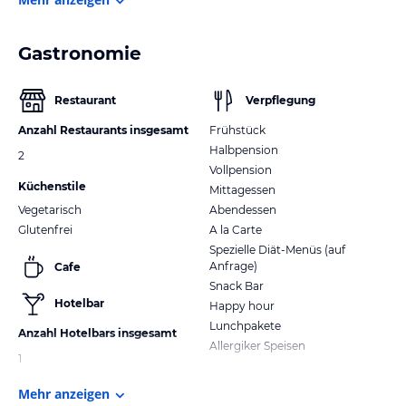
Gastronomie
Restaurant
Verpflegung
Anzahl Restaurants insgesamt
Frühstück
Halbpension
2
Vollpension
Küchenstile
Mittagessen
Vegetarisch
Abendessen
Glutenfrei
A la Carte
Spezielle Diät-Menüs (auf
Anfrage)
Cafe
Snack Bar
Hotelbar
Happy hour
Lunchpakete
Anzahl Hotelbars insgesamt
Allergiker Speisen
1
Mehr anzeigen