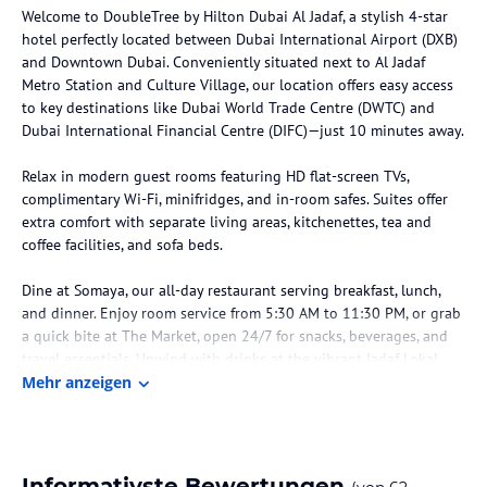
Welcome to DoubleTree by Hilton Dubai Al Jadaf, a stylish 4-star
hotel perfectly located between Dubai International Airport (DXB)
and Downtown Dubai. Conveniently situated next to Al Jadaf
Metro Station and Culture Village, our location offers easy access
to key destinations like Dubai World Trade Centre (DWTC) and
Dubai International Financial Centre (DIFC)—just 10 minutes away.
Relax in modern guest rooms featuring HD flat-screen TVs,
complimentary Wi-Fi, minifridges, and in-room safes. Suites offer
extra comfort with separate living areas, kitchenettes, tea and
coffee facilities, and sofa beds.
Dine at Somaya, our all-day restaurant serving breakfast, lunch,
and dinner. Enjoy room service from 5:30 AM to 11:30 PM, or grab
a quick bite at The Market, open 24/7 for snacks, beverages, and
travel essentials. Unwind with drinks at the vibrant Jadaf Lokal.
Naranj Cafe is a refined Levantine dining destination celebrating
Mehr anzeigen
authentic flavors, timeless traditions and warm Arabian
hospitality, featuring signature mezze, charcoal grilled meats, slow
cooked specialties and classic desserts, accompanied by a
selection of premium alcoholic and non-alcoholic beverages with
Informativste Bewertungen