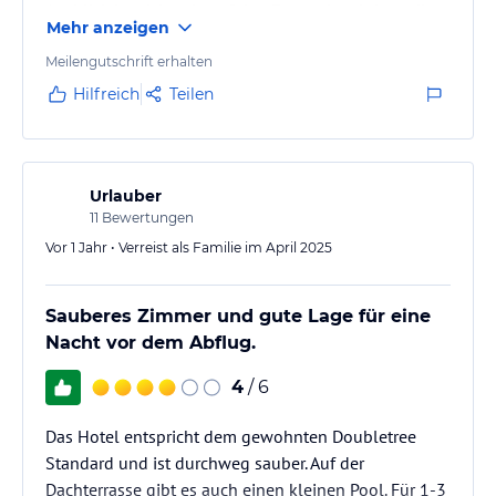
Ausblick ist nicht wie auf den Fotos, da mittlerweile
Mehr anzeigen
durch ein neues Gebäude der Blick auf den Burj
Khalifa verspert ist.
Meilengutschrift erhalten
Hilfreich
Teilen
Urlauber
11
Bewertungen
Vor 1 Jahr • Verreist als Familie im April 2025
Sauberes Zimmer und gute Lage für eine
Nacht vor dem Abflug.
4
/ 6
Das Hotel entspricht dem gewohnten Doubletree
Standard und ist durchweg sauber. Auf der
Dachterrasse gibt es auch einen kleinen Pool. Für 1-3