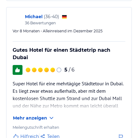
Sport und Unterhaltung
Michael
(
36-40
)
Recharge at our rooftop spa, soak in views of the Dubai skyline by
36
Bewertungen
the outdoor pool, or stay on top of your fitness goals at our 24-
Vor 8 Monaten • Alleinreisend im Dezember 2025
hour gym. Business travelers can also take advantage of our 24-
hour business center.
Gutes Hotel für einen Städtetrip nach
Sonstige Einrichtungen und Services
Dubai
With five flexible meeting rooms and a spacious pre-function area
accommodating up to 300 guests, our hotel is an ideal venue for
5
/ 6
meetings, conferences, and special events in Dubai.
Super Hotel für eine mehrtägige Städtetour in Dubai.
Hinweis:
Allgemeine und unverbindliche
Es liegt zwar etwas außerhalb, aber mit dem
Hoteliers-/Veranstalter-/Kataloginformationen. Alle Angaben
kostenlosen Shuttle zum Strand und zur Dubai Mall
ohne Gewähr und ohne Prüfung durch HolidayCheck. Bitte
und der Nähe zur Metro kommt man leicht überall
lies vor der Buchung die verbindlichen
Angebotsdetails
des
hin. Mitarbeiter an Rezeption und im Restaurant im
jeweiligen Veranstalters.
Mehr anzeigen
UG top!
Meilengutschrift erhalten
Hilfreich
Teilen