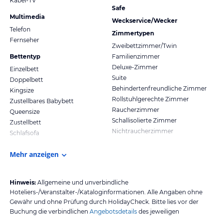
Kabel-TV
Safe
Multimedia
Weckservice/Wecker
Telefon
Zimmertypen
Fernseher
Zweibettzimmer/Twin
Bettentyp
Familienzimmer
Deluxe-Zimmer
Einzelbett
Suite
Doppelbett
Behindertenfreundliche Zimmer
Kingsize
Rollstuhlgerechte Zimmer
Zustellbares Babybett
Raucherzimmer
Queensize
Schallisolierte Zimmer
Zustellbett
Nichtraucherzimmer
Schlafsofa
Mehr anzeigen
Hinweis:
Allgemeine und unverbindliche
Hoteliers-/Veranstalter-/Kataloginformationen. Alle Angaben ohne
Gewähr und ohne Prüfung durch HolidayCheck. Bitte lies vor der
Buchung die verbindlichen
Angebotsdetails
des jeweiligen