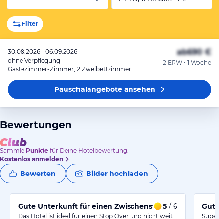
Filter
ab
690 €
30.08.2026 - 06.09.2026
ohne Verpflegung
2 ERW • 1 Woche
Gästezimmer-Zimmer, 2 Zweibettzimmer
Pauschalangebote
ansehen
Bewertungen
Sammle
Punkte
für Deine Hotelbewertung.
Kostenlos anmelden
Bewerten
Bilder hochladen
Gute Unterkunft für einen Zwischenstopp in Dubai
5
/ 6
Gute
Das Hotel ist ideal für einen Stop Over und nicht weit
Super