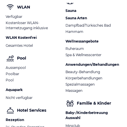
WLAN
Sauna
Verfügbar
Sauna Arten
Kostenloser WLAN-
Dampfbad/Türkisches Bad
Internetzugang inklusive
Hammam
WLAN Kostenfrei
Wellnessangebote
Gesamtes Hotel
Ruheraum
Spa & Wellnesscenter
Pool
Anwendungen/Behandlungen
Aussenpool
Beauty-Behandlung
Poolbar
Körperbehandlungen
Pool
Spezialmassagen
Aquapark
Massagen
Nicht verfügbar
Familie & Kinder
Hotel Services
Baby-/Kinderbetreuung
Auswahl
Rezeption
Miniclub