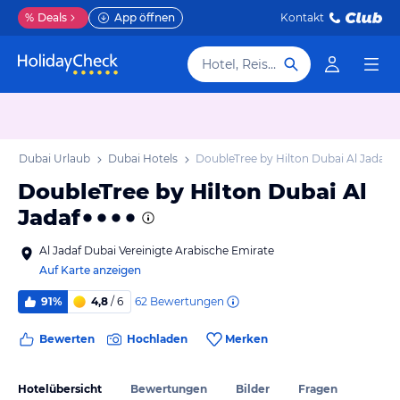
%
Deals
App öffnen
Kontakt
Hotel, Reiseziel
b
Dubai Urlaub
Dubai Hotels
DoubleTree by Hilton Dubai Al Jadaf
DoubleTree by Hilton Dubai Al
Jadaf
Al Jadaf Dubai Vereinigte Arabische Emirate
Auf Karte anzeigen
62
Bewertungen
91%
4,8
/ 6
Bewerten
Hochladen
Merken
Hotelübersicht
Bewertungen
Bilder
Fragen