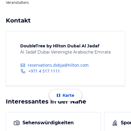
Veranstalters.
Kontakt
DoubleTree by Hilton Dubai Al Jadaf
Al Jadaf Dubai Vereinigte Arabische Emirate
reservations.dxbja@hilton.com
+971 4 517 1111
Karte
Interessantes in der Nähe
Sehenswürdigkeiten
Spor