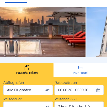
vom Hoteli
Pauschalreisen
Nur Hotel
Abflughafen
Reisezeitraum
Alle Flughäfen
08.08.26 - 06.10.26
Reisedauer
Reisende & Zi.
2 Erw, 0 Kinder, 1 Zi.