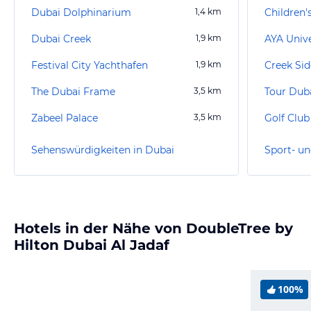
Dubai Dolphinarium
1,4
km
Children'
Dubai Creek
1,9
km
AYA Univ
Festival City Yachthafen
1,9
km
Creek Sid
The Dubai Frame
3,5
km
Tour Dub
Zabeel Palace
3,5
km
Golf Club
Sehenswürdigkeiten in Dubai
Sport- un
Hotels in der Nähe von DoubleTree by
Hilton Dubai Al Jadaf
100%