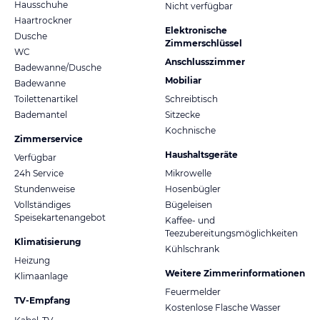
Hausschuhe
Nicht verfügbar
Haartrockner
Elektronische
Dusche
Zimmerschlüssel
WC
Anschlusszimmer
Badewanne/Dusche
Mobiliar
Badewanne
Toilettenartikel
Schreibtisch
Bademantel
Sitzecke
Kochnische
Zimmerservice
Haushaltsgeräte
Verfügbar
24h Service
Mikrowelle
Stundenweise
Hosenbügler
Vollständiges
Bügeleisen
Speisekartenangebot
Kaffee- und
Teezubereitungsmöglichkeiten
Klimatisierung
Kühlschrank
Heizung
Weitere Zimmerinformationen
Klimaanlage
Feuermelder
TV-Empfang
Kostenlose Flasche Wasser