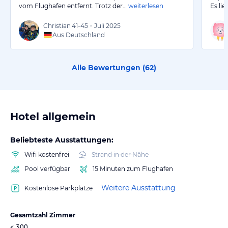
vom Flughafen entfernt. Trotz der…
weiterlesen
Es li
Christian
41-45
•
Juli 2025
Aus Deutschland
Alle Bewertungen (
62
)
Hotel allgemein
Beliebteste Ausstattungen:
Wifi kostenfrei
Strand in der Nähe
Pool verfügbar
15 Minuten zum Flughafen
Weitere Ausstattung
Kostenlose Parkplätze
Gesamtzahl Zimmer
< 300