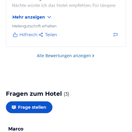
Nächte würde ich das Hotel empfehlen. Für längere
Aufenthalte in Dubai gibt es aber sicher Hotels, die
Mehr anzeigen
besser gelegen und für einen Urlaub auch besser
ausgestattet sind. Das Zimmer war zwar gross und
Meilengutschrift erhalten
schön, aber sowohl Restaurant als auch Pool und die
Hilfreich
Teilen
Lage sind für einen längeren Aufenthalt eher weniger
geeignet.
Alle Bewertungen anzeigen
Fragen zum Hotel
(
3
)
Frage stellen
Marco