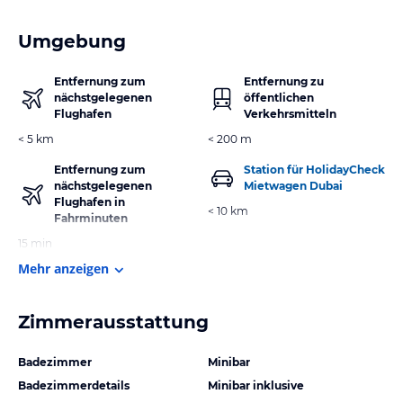
Umgebung
Entfernung zum
Entfernung zu
nächstgelegenen
öffentlichen
Flughafen
Verkehrsmitteln
< 5 km
< 200 m
Entfernung zum
Station für HolidayCheck
nächstgelegenen
Mietwagen Dubai
Flughafen in
< 10 km
Fahrminuten
15 min
Mehr anzeigen
Zimmerausstattung
Badezimmer
Minibar
Badezimmerdetails
Minibar inklusive