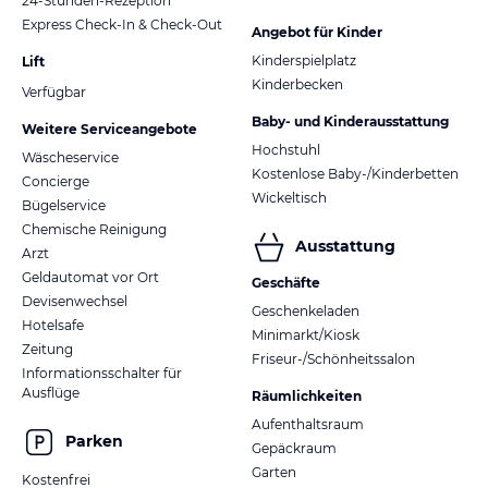
24-Stunden-Rezeption
Express Check-In & Check-Out
Angebot für Kinder
Kinderspielplatz
Lift
Kinderbecken
Verfügbar
Baby- und Kinderausstattung
Weitere Serviceangebote
Hochstuhl
Wäscheservice
Kostenlose Baby-/Kinderbetten
Concierge
Wickeltisch
Bügelservice
Chemische Reinigung
Ausstattung
Arzt
Geldautomat vor Ort
Geschäfte
Devisenwechsel
Geschenkeladen
Hotelsafe
Minimarkt/Kiosk
Zeitung
Friseur-/Schönheitssalon
Informationsschalter für
Ausflüge
Räumlichkeiten
Aufenthaltsraum
Parken
Gepäckraum
Garten
Kostenfrei