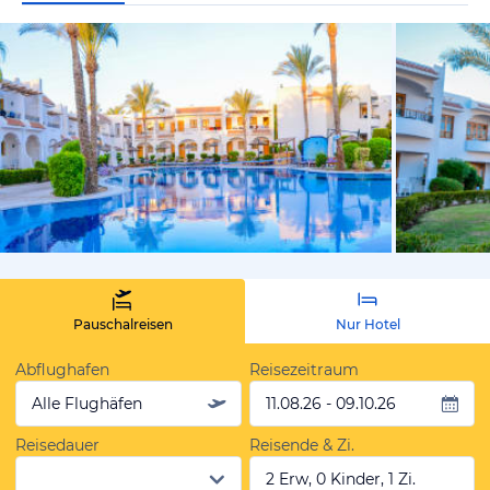
vom Hotelie
Pauschalreisen
Nur Hotel
Abflughafen
Reisezeitraum
Alle Flughäfen
11.08.26 - 09.10.26
Reisedauer
Reisende & Zi.
2 Erw, 0 Kinder, 1 Zi.