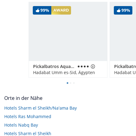
99%
99%
AWARD
Pickalbatros Aqua Blu Resort - Sharm El Sheikh
Hadabat Umm es-Sid, Ägypten
Hadabat U
Orte in der Nähe
Hotels
Sharm el Sheikh/Na'ama Bay
Hotels
Ras Mohammed
Hotels
Nabq Bay
Hotels
Sharm el Sheikh