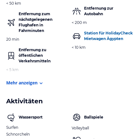
< 50 km
Entfernung zur
Entfernung zum
Autobahn
nächstgelegenen
< 200 m
Flughafen in
Fahrminuten
Station für HolidayCheck
Mietwagen Ägypten
20 min
< 10 km
Entfernung zu
öffentlichen
Verkehrsmitteln
< 5 km
Mehr anzeigen
Aktivitäten
Wassersport
Ballspiele
Surfen
Volleyball
Schnorcheln