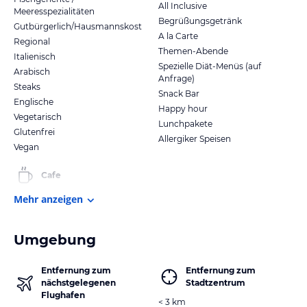
All Inclusive
Meeresspezialitäten
Begrüßungsgetränk
Gutbürgerlich/Hausmannskost
A la Carte
Regional
Themen-Abende
Italienisch
Spezielle Diät-Menüs (auf
Arabisch
Anfrage)
Steaks
Snack Bar
Englische
Happy hour
Vegetarisch
Lunchpakete
Glutenfrei
Allergiker Speisen
Vegan
Cafe
Mehr anzeigen
Umgebung
Entfernung zum
Entfernung zum
nächstgelegenen
Stadtzentrum
Flughafen
< 3 km