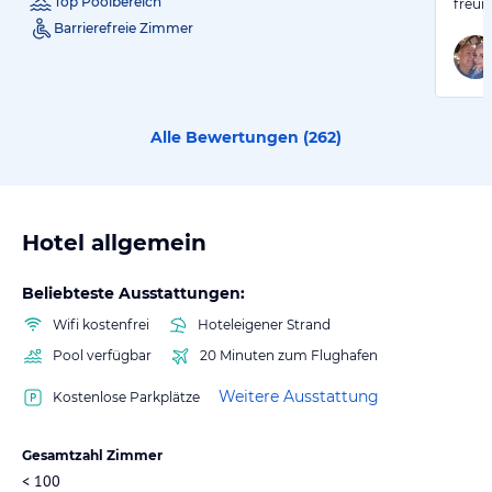
Top Poolbereich
freun
Barrierefreie Zimmer
Alle Bewertungen (
262
)
Hotel allgemein
Beliebteste Ausstattungen:
Wifi kostenfrei
Hoteleigener Strand
Pool verfügbar
20 Minuten zum Flughafen
Weitere Ausstattung
Kostenlose Parkplätze
Gesamtzahl Zimmer
< 100