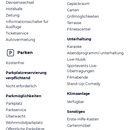
Devisenwechsel
Gepäckraum
Hotelsafe
Garten
Zeitung
Grillmöglichkeiten
Informationsschalter für
Terrasse
Ausflüge
Fitnesscenter
Ticketservice
Unterhaltung
Autovermietung
Karaoke
Parken
Abendprogramm/-unterhaltung
Live-Musik
Kostenfrei
Sportevents Live-
Übertragungen
Parkplatzreservierung
Filmabende
verpflichtend
Stand-Up-Comedy
Nicht erforderlich
Klimaanlage
Parkmöglichkeiten
Verfügbar
Parkplatz
Parkservice
Sonstiges
Überwacht
Erste-Hilfe-Kasten
Wohnmobilparkplatz
Gartenmöbel
Öffentliche Parkplätze