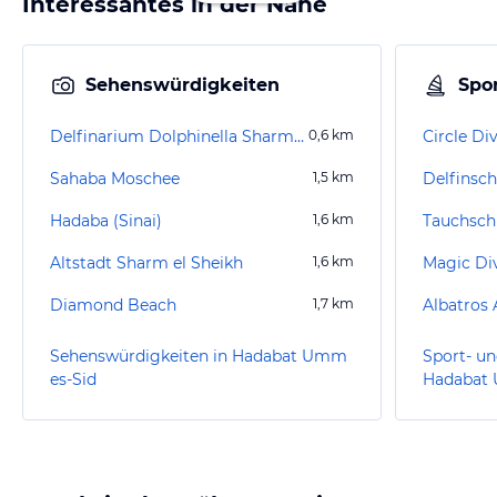
Interessantes in der Nähe
Sehenswürdigkeiten
Spor
Delfinarium Dolphinella Sharm el Sheikh
0,6
km
Circle Di
Sahaba Moschee
1,5
km
Hadaba (Sinai)
1,6
km
Tauchschu
Altstadt Sharm el Sheikh
1,6
km
Magic Di
Diamond Beach
1,7
km
Albatros
Sehenswürdigkeiten in Hadabat Umm
Sport- un
es-Sid
Hadabat 