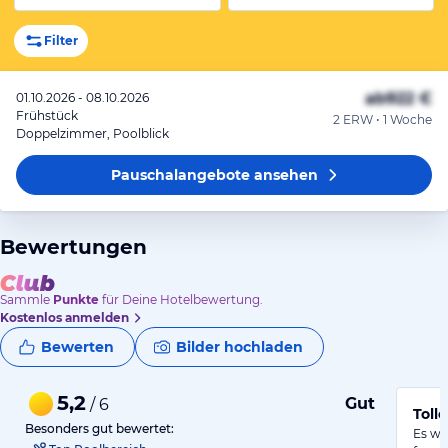
Filter
ab
922 €
01.10.2026 - 08.10.2026
Frühstück
2 ERW • 1 Woche
Doppelzimmer, Poolblick
Pauschalangebote
ansehen
Bewertungen
Sammle
Punkte
für Deine Hotelbewertung.
Kostenlos anmelden
Bewerten
Bilder hochladen
5,2
Gut
/ 6
Toll
Besonders gut bewertet:
Es wa