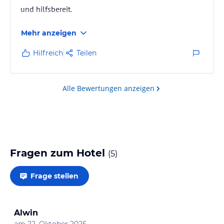
Hotels.
und hilfsbereit.
Hier ist das, was Sie finden können: Wenn Sie etwas besonderes
suchen wie Bazr für Geschenke, Beauty-Center, Silber-Shop, Leder-
Mehr anzeigen
Shop, Parfum-Shop, T-Shirt-Shop und Supermarkt.
Hilfreich
Teilen
Hinweis:
Allgemeine und unverbindliche
Hoteliers-/Veranstalter-/Kataloginformationen. Alle Angaben
ohne Gewähr und ohne Prüfung durch HolidayCheck. Bitte
Alle Bewertungen anzeigen
lies vor der Buchung die verbindlichen
Angebotsdetails
des
jeweiligen Veranstalters.
Fragen zum Hotel
(
5
)
Frage stellen
Alwin
am
22. Oktober 2025