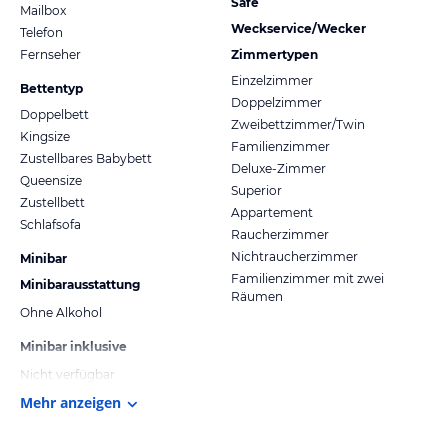
Safe
Mailbox
Weckservice/Wecker
Telefon
Fernseher
Zimmertypen
Einzelzimmer
Bettentyp
Doppelzimmer
Doppelbett
Zweibettzimmer/Twin
Kingsize
Familienzimmer
Zustellbares Babybett
Deluxe-Zimmer
Queensize
Superior
Zustellbett
Appartement
Schlafsofa
Raucherzimmer
Nichtraucherzimmer
Minibar
Familienzimmer mit zwei
Minibarausstattung
Räumen
Ohne Alkohol
Minibar inklusive
Nicht verfügbar
Mehr anzeigen