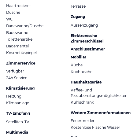
Haartrockner
Terrasse
Dusche
Zugang
WC
Aussenzugang
Badewanne/Dusche
Badewanne
Elektronische
Toilettenartikel
Zimmerschlüssel
Bademantel
Anschlusszimmer
Kosmetikspiegel
Mobiliar
Zimmerservice
Küche
Verfügbar
Kochnische
24h Service
Haushaltsgeräte
Klimatisierung
Kaffee- und
Teezubereitungsmöglichkeiten
Heizung
Kühlschrank
Klimaanlage
Weitere Zimmerinformationen
TV-Empfang
Feuermelder
Satelliten-TV
Kostenlose Flasche Wasser
Multimedia