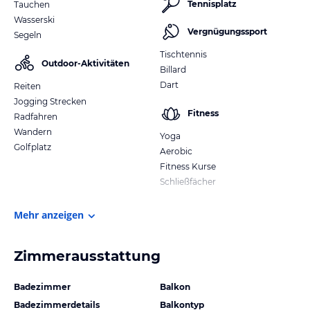
Tennisplatz
Tauchen
Wasserski
Vergnügungssport
Segeln
Tischtennis
Outdoor-Aktivitäten
Billard
Dart
Reiten
Jogging Strecken
Fitness
Radfahren
Wandern
Yoga
Golfplatz
Aerobic
Fitness Kurse
Schließfächer
Mehr anzeigen
Zimmerausstattung
Badezimmer
Balkon
Badezimmerdetails
Balkontyp