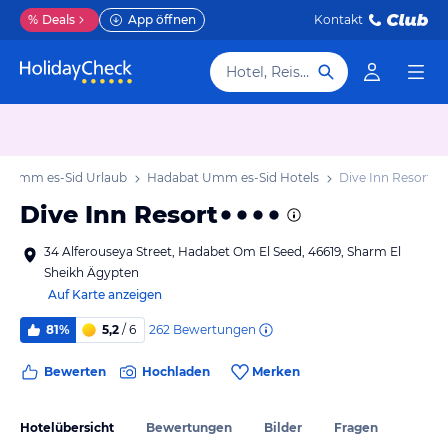
%
Deals
App öffnen
Kontakt
Hotel, Reiseziel
t Umm es-Sid Urlaub
Hadabat Umm es-Sid Hotels
Dive Inn Resort
Dive Inn Resort
34 Alferouseya Street, Hadabet Om El Seed, 46619, Sharm El
Sheikh Ägypten
Auf Karte anzeigen
262
Bewertungen
81%
5,2
/ 6
Bewerten
Hochladen
Merken
Hotelübersicht
Bewertungen
Bilder
Fragen