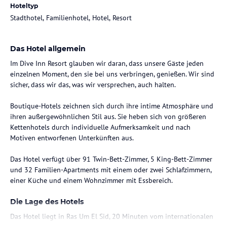
Hoteltyp
Stadthotel, Familienhotel, Hotel, Resort
Das Hotel allgemein
Im Dive Inn Resort glauben wir daran, dass unsere Gäste jeden
einzelnen Moment, den sie bei uns verbringen, genießen. Wir sind
sicher, dass wir das, was wir versprechen, auch halten.
Boutique-Hotels zeichnen sich durch ihre intime Atmosphäre und
ihren außergewöhnlichen Stil aus. Sie heben sich von größeren
Kettenhotels durch individuelle Aufmerksamkeit und nach
Motiven entworfenen Unterkünften aus.
Das Hotel verfügt über 91 Twin-Bett-Zimmer, 5 King-Bett-Zimmer
und 32 Familien-Apartments mit einem oder zwei Schlafzimmern,
einer Küche und einem Wohnzimmer mit Essbereich.
Die Lage des Hotels
Das Hotel liegt in Ras Um El Sid, 20 Minuten vom internationalen
Flughafen Sharm El Sheikh, 10 Minuten von der Bucht Nama, 2