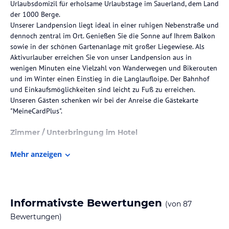
Urlaubsdomizil für erholsame Urlaubstage im Sauerland, dem Land
der 1000 Berge.
Unserer Landpension liegt ideal in einer ruhigen Nebenstraße und
dennoch zentral im Ort. Genießen Sie die Sonne auf Ihrem Balkon
sowie in der schönen Gartenanlage mit großer Liegewiese. Als
Aktivurlauber erreichen Sie von unser Landpension aus in
wenigen Minuten eine Vielzahl von Wanderwegen und Bikerouten
und im Winter einen Einstieg in die Langlaufloipe. Der Bahnhof
und Einkaufsmöglichkeiten sind leicht zu Fuß zu erreichen.
Unseren Gästen schenken wir bei der Anreise die Gästekarte
"MeineCardPlus".
Zimmer / Unterbringung im Hotel
Die neu eingerichteten Zimmer sind Ihr Ausgangspunkt für die
Mehr anzeigen
vielfältigen Aktivitäten in den Upländer Bergen. Herrlich
gemütlich. Ein Rückzugsort in naturfarbener Atmosphäre.
Alle Zimmer verfügen über Dusche/WC, SAT-TV, Zimmersafe, Balkon,
Schreibtisch oder Sitzecke.
Informativste Bewertungen
(von
87
Gastronomie im Hotel
Bewertungen)
Unser Frühstücksbuffet - Vorfreude auf den Tag