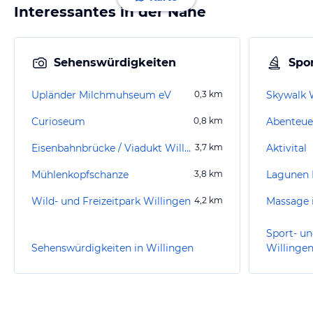
Interessantes in der Nähe
Sehenswürdigkeiten
Spor
Upländer Milchmuhseum eV
0,3
km
Skywalk 
Curioseum
0,8
km
Abenteue
Eisenbahnbrücke / Viadukt Willingen
3,7
km
Aktivital
Mühlenkopfschanze
3,8
km
Lagunen 
Wild- und Freizeitpark Willingen
4,2
km
Massage 
Sport- un
Sehenswürdigkeiten in Willingen
Willinge