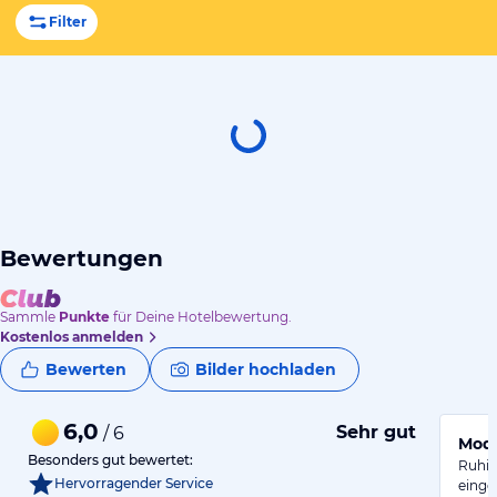
Filter
Bewertungen
Sammle
Punkte
für Deine Hotelbewertung.
Kostenlos anmelden
Bewerten
Bilder hochladen
6,0
Sehr gut
/ 6
Mode
Besonders gut bewertet:
Ruhig
Hervorragender Service
einge