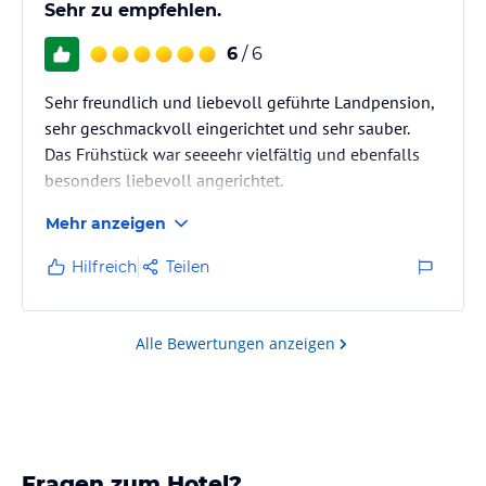
Sehr zu empfehlen.
6
/ 6
Sehr freundlich und liebevoll geführte Landpension,
sehr geschmackvoll eingerichtet und sehr sauber.
Das Frühstück war seeeehr vielfältig und ebenfalls
besonders liebevoll angerichtet.
Wir waren für ein Wanderwochenende mit unserem
Mehr anzeigen
Hund da und werden sicherlich gerne wieder einmal
unseren Urlaub hier verbringen.
Hilfreich
Teilen
Alle Bewertungen anzeigen
Fragen zum Hotel?