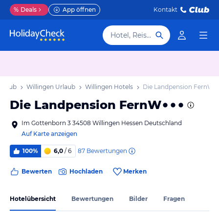
%
Deals
App öffnen
Kontakt
Hotel, Reiseziel
Urlaub
Willingen Urlaub
Willingen Hotels
Die Landpension FernW
Die Landpension FernW
Im Gottenborn 3 34508 Willingen Hessen Deutschland
Auf Karte anzeigen
87
Bewertungen
100%
6,0
/ 6
Bewerten
Hochladen
Merken
Hotelübersicht
Bewertungen
Bilder
Fragen