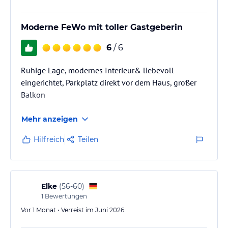
der Naturpark Diemelsee und das Hochsauerland. Die
abwechslungsreiche Mittelgebirgslandschaft mit Mischwald,
Moderne FeWo mit toller Gastgeberin
blühenden Wiesentälern und kleinen Bächen bilden den Rahmen
für das Freizeitparadies Willingen.
6
/ 6
Hinweis:
Allgemeine und unverbindliche
Ruhige Lage, modernes Interieur& liebevoll
Hoteliers-/Veranstalter-/Kataloginformationen. Alle Angaben
eingerichtet, Parkplatz direkt vor dem Haus, großer
ohne Gewähr und ohne Prüfung durch HolidayCheck. Bitte
lies vor der Buchung die verbindlichen
Angebotsdetails
des
Balkon
jeweiligen Veranstalters.
Mehr anzeigen
Hilfreich
Teilen
Elke
(
56-60
)
1
Bewertungen
Vor 1 Monat • Verreist im Juni 2026