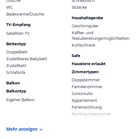
Dusche
Schreibtisch
WC
Sitzecke
Badewanne/Dusche
Haushaltsgeräte
TV-Empfang
Geschirrspüler
Kaffee- und
Satelliten-TV
Teezubereitungsmöglichkeiten
Bettentyp
Kühlschrank
Doppelbett
Safe
Zustellbares Babybett
Haustiere erlaubt
Zustellbett
Zimmertypen
Schlafsofa
Doppelzimmer
Balkon
Familienzimmer
Balkontyp
Juniorsuite
Eigener Balkon
Appartement
Ferienwohnung
Nichtraucherzimmer
Mehr anzeigen