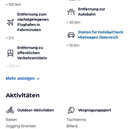
> 100 km
Entfernung zur
Entfernung zum
Autobahn
nächstgelegenen
< 50 km
Flughafen in
Fahrminuten
Station für HolidayCheck
Mietwagen Österreich
> 2 h
< 10 km
Entfernung zu
öffentlichen
Verkehrsmitteln
< 200 m
Mehr anzeigen
Aktivitäten
Outdoor-Aktivitäten
Vergnügungssport
Reiten
Tischtennis
Jogging Strecken
Billard