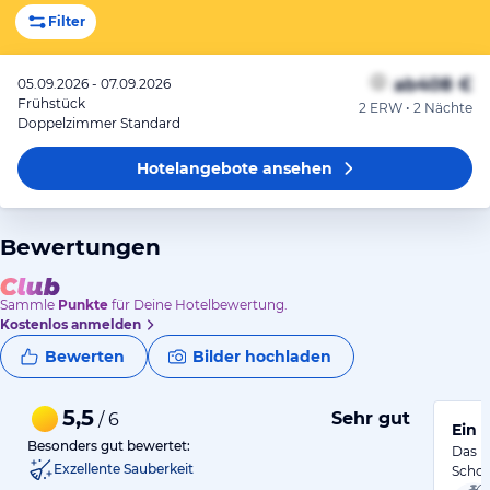
Filter
ab
408 €
05.09.2026 - 07.09.2026
Frühstück
2 ERW • 2 Nächte
Doppelzimmer Standard
Hotelangebote
ansehen
Bewertungen
Sammle
Punkte
für Deine Hotelbewertung.
Kostenlos anmelden
Bewerten
Bilder hochladen
5,5
Sehr gut
/ 6
Ein 
Besonders gut bewertet:
Das H
Exzellente Sauberkeit
Schon