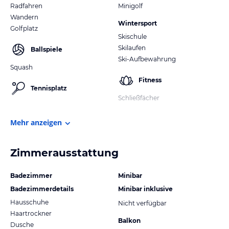
Radfahren
Minigolf
Wandern
Wintersport
Golfplatz
Skischule
Skilaufen
Ballspiele
Ski-Aufbewahrung
Squash
Fitness
Tennisplatz
Schließfächer
Mehr anzeigen
Zimmerausstattung
Badezimmer
Minibar
Badezimmerdetails
Minibar inklusive
Hausschuhe
Nicht verfügbar
Haartrockner
Balkon
Dusche