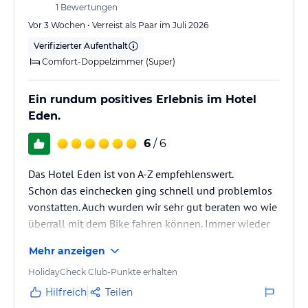
gegen Gebühr ausleihen. Der Wellnessbereich umfasst eine
1
Bewertungen
Infrarotkabine, ein Dampfbad und eine Sauna. Gegen Gebühr
Vor 3 Wochen • Verreist als Paar im Juli 2026
können Sie auch Massagen und Wellness- und
Verifizierter Aufenthalt
Beautyanwendungen in Anspruch nehmen.
Comfort-Doppelzimmer (Super)
Hinweis:
Allgemeine und unverbindliche
Hoteliers-/Veranstalter-/Kataloginformationen. Alle Angaben
Ein rundum positives Erlebnis im Hotel
ohne Gewähr und ohne Prüfung durch HolidayCheck. Bitte
Eden.
lies vor der Buchung die verbindlichen
Angebotsdetails
des
jeweiligen Veranstalters.
6
/ 6
Das Hotel Eden ist von A-Z empfehlenswert.
Schon das einchecken ging schnell und problemlos
vonstatten. Auch wurden wir sehr gut beraten wo wie
überrall mit dem Bike fahren können. Immer wieder
gerne.
Mehr anzeigen
HolidayCheck Club-Punkte erhalten
Hilfreich
Teilen