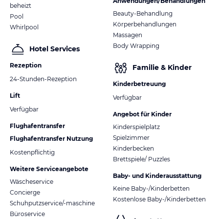
Anwendungen/Behandlungen
beheizt
Beauty-Behandlung
Pool
Körperbehandlungen
Whirlpool
Massagen
Body Wrapping
Hotel Services
Rezeption
Familie & Kinder
24-Stunden-Rezeption
Kinderbetreuung
Lift
Verfügbar
Verfügbar
Angebot für Kinder
Flughafentransfer
Kinderspielplatz
Spielzimmer
Flughafentransfer Nutzung
Kinderbecken
Kostenpflichtig
Brettspiele/ Puzzles
Weitere Serviceangebote
Baby- und Kinderausstattung
Wäscheservice
Keine Baby-/Kinderbetten
Concierge
Kostenlose Baby-/Kinderbetten
Schuhputzservice/-maschine
Büroservice