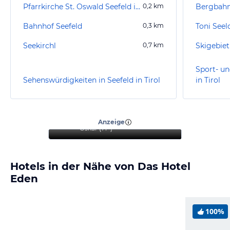
Pfarrkirche St. Oswald Seefeld in Tirol
0,2
km
Bergbahn
Bahnhof Seefeld
0,3
km
Toni See
Seekirchl
0,7
km
Skigebiet
Sport- un
Sehenswürdigkeiten in Seefeld in Tirol
in Tirol
“
Sehr schöner Urlaub mit
Hund.
”
Anzeige
Oskar
(
71+
)
Hotels in der Nähe von Das Hotel
Eden
100%