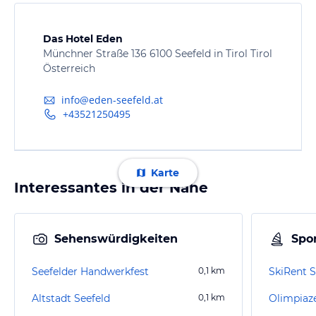
Das Hotel Eden
Münchner Straße 136 6100 Seefeld in Tirol Tirol
Österreich
info@eden-seefeld.at
+43521250495
Karte
Interessantes in der Nähe
Sehenswürdigkeiten
Spor
Seefelder Handwerkfest
0,1
km
SkiRent S
Altstadt Seefeld
0,1
km
Olimpiaz