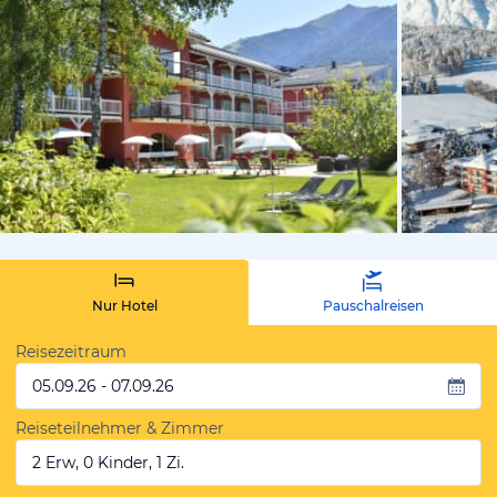
vom Hoteli
Nur Hotel
Pauschalreisen
Reisezeitraum
05.09.26 - 07.09.26
Reiseteilnehmer & Zimmer
2 Erw, 0 Kinder, 1 Zi.