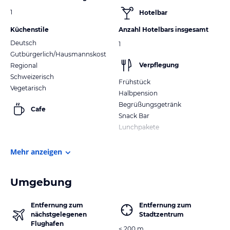
1
Hotelbar
Küchenstile
Anzahl Hotelbars insgesamt
Deutsch
1
Gutbürgerlich/Hausmannskost
Verpflegung
Regional
Schweizerisch
Frühstück
Vegetarisch
Halbpension
Begrüßungsgetränk
Cafe
Snack Bar
Lunchpakete
Mehr anzeigen
Umgebung
Entfernung zum
Entfernung zum
nächstgelegenen
Stadtzentrum
Flughafen
< 200 m