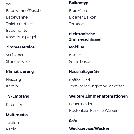
Balkontyp
WC
Badewanne/Dusche
Französisch
Badewanne
Eigener Balkon
Toilettenartikel
Terrasse
Bademantel
Elektronische
Kosmetikspiegel
Zimmerschlüssel
Zimmerservice
Mobiliar
Verfügbar
Küche
Stundenweise
Schreibtisch
Klimatisierung
Haushaltsgeräte
Heizung
Kaffee- und
Kamin
Teezubereitungsmöglichkeiten
TV-Empfang
Weitere Zimmerinformationen
Feuermelder
Kabel-TV
Kostenlose Flasche Wasser
Multimedia
Safe
Telefon
Weckservice/Wecker
Radio