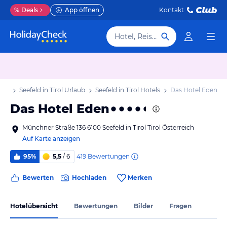
%
Deals
App öffnen
Kontakt
Hotel, Reiseziel
laub
Seefeld in Tirol Urlaub
Seefeld in Tirol Hotels
Das Hotel Eden
Das Hotel Eden
Münchner Straße 136 6100 Seefeld in Tirol Tirol Österreich
Auf Karte anzeigen
419
Bewertungen
95%
5,5
/ 6
Bewerten
Hochladen
Merken
Hotelübersicht
Bewertungen
Bilder
Fragen