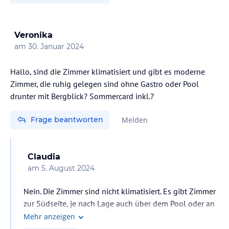
Veronika
am
30. Januar 2024
Hallo, sind die Zimmer klimatisiert und gibt es moderne
Zimmer, die ruhig gelegen sind ohne Gastro oder Pool
drunter mit Bergblick? Sommercard inkl.?
Frage beantworten
Melden
Claudia
am
5. August 2024
Nein. Die Zimmer sind nicht klimatisiert. Es gibt Zimmer
zur Südseite, je nach Lage auch über dem Pool oder an
der Straße und Zimmer zur Nordseite mit Bergblick. Man
Mehr anzeigen
kann bei der Buchung Zimmerwünsche äußern. Man