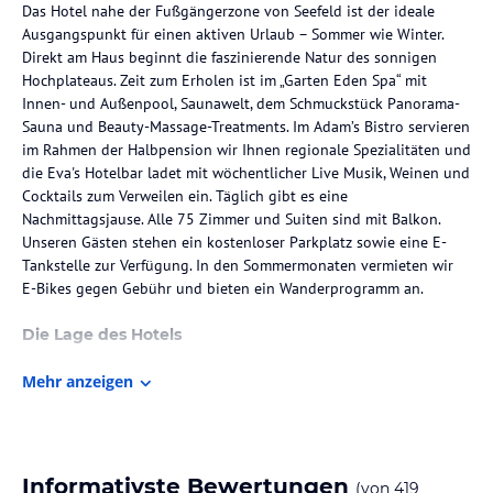
Das Hotel nahe der Fußgängerzone von Seefeld ist der ideale
Ausgangspunkt für einen aktiven Urlaub – Sommer wie Winter.
Direkt am Haus beginnt die faszinierende Natur des sonnigen
Hochplateaus. Zeit zum Erholen ist im „Garten Eden Spa“ mit
Innen- und Außenpool, Saunawelt, dem Schmuckstück Panorama-
Sauna und Beauty-Massage-Treatments. Im Adam’s Bistro servieren
im Rahmen der Halbpension wir Ihnen regionale Spezialitäten und
die Eva's Hotelbar ladet mit wöchentlicher Live Musik, Weinen und
Cocktails zum Verweilen ein. Täglich gibt es eine
Nachmittagsjause. Alle 75 Zimmer und Suiten sind mit Balkon.
Unseren Gästen stehen ein kostenloser Parkplatz sowie eine E-
Tankstelle zur Verfügung. In den Sommermonaten vermieten wir
E-Bikes gegen Gebühr und bieten ein Wanderprogramm an.
Die Lage des Hotels
Das Hotel Eden befindet sich in einer malerischen Umgebung,
Mehr anzeigen
umgeben von der atemberaubenden Tiroler Bergwelt. Die
Fußgängerzone von Seefeld ist nur wenige Schritte entfernt und
die Talstation der Bergbahn Rosshütte erreichen Sie nach 1,5 km.
Die Stadt Brixen liegt etwa 8 km entfernt und bietet
beeindruckende Sehenswürdigkeiten sowie vielfältige Einkaufs-
Informativste Bewertungen
(von
419