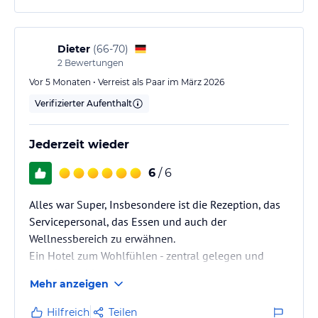
Dieter
(
66-70
)
2
Bewertungen
Vor 5 Monaten • Verreist als Paar im März 2026
Verifizierter Aufenthalt
Jederzeit wieder
6
/ 6
Alles war Super, Insbesondere ist die Rezeption, das
Servicepersonal, das Essen und auch der
Wellnessbereich zu erwähnen.
Ein Hotel zum Wohlfühlen - zentral gelegen und
trotzdem ruhig.
Mehr anzeigen
Jederzeit wieder.
Hilfreich
Teilen