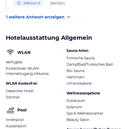
Melden
Hilfreich
0
erhält eine Gästekarte mit verschiedenen
Vergünstigungen. Die Touristenabgabe hierfür beträgt
1 weitere Antwort anzeigen
derzeit 3,50€ pro Tag.
Hotelausstattung Allgemein
Sauna Arten
WLAN
Finnische Sauna
Verfügbar
Dampfbad/Türkisches Bad
Kostenloser WLAN-
Bio-Sauna
Internetzugang inklusive
Hammam
WLAN Kostenfrei
Infrarotkabine
Gesamtes Hotel
Wellnessangebote
Zimmer
Ruheraum
Solarium
Pool
Spa & Wellnesscenter
Innenpool
Beauty Salon
Aussenpool