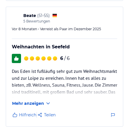
Beate
(
51-55
)
5
Bewertungen
Vor 8 Monaten • Verreist als Paar im Dezember 2025
Weihnachten in Seefeld
6
/ 6
Das Eden ist fußläufig sehr gut zum Weihnachtsmarkt
und zur Loipe zu erreichen. Innen hat es alles zu
bieten, zB. Wellness, Sauna, Fitness, Jause. Die Zimmer
sind traditinell, mit großem Bad und sehr sauber. Das
Frühstück ist extrem vielseitig und das Abendessen
Mehr anzeigen
grandios. Das sollte man unbedingt mitbuchen.
Hilfreich
Teilen