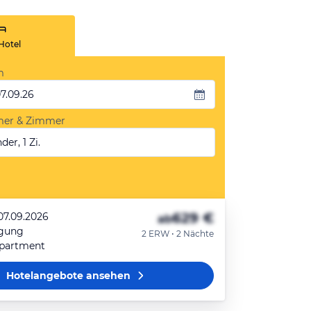
Hotel
m
07.09.26
mer & Zimmer
der, 1 Zi.
629 €
07.09.2026
ab
egung
2 ERW • 2 Nächte
partment
Hotelangebote
ansehen