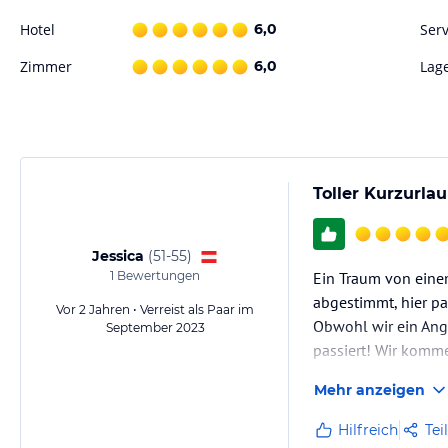
Hotel
6,0
Serv
Zimmer
6,0
Lag
Toller Kurzurla
Jessica
(
51-55
)
1
Bewertungen
Ein Traum von eine
abgestimmt, hier pas
Vor 2 Jahren • Verreist als Paar im
Obwohl wir ein Ang
September 2023
passiert! Wir komme
Mehr anzeigen
Hilfreich
Tei