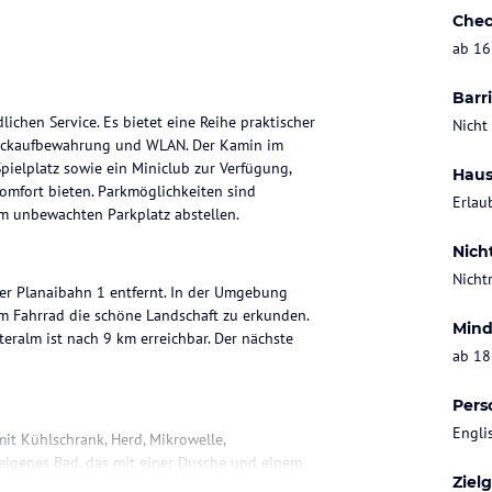
Chec
ab 16
Barri
ichen Service. Es bietet eine Reihe praktischer
Nicht
päckaufbewahrung und WLAN. Der Kamin im
pielplatz sowie ein Miniclub zur Verfügung,
Haus
mfort bieten. Parkmöglichkeiten sind
Erlau
m unbewachten Parkplatz abstellen.
Nich
Nicht
er Planaibahn 1 entfernt. In der Umgebung
em Fahrrad die schöne Landschaft zu erkunden.
Mind
teralm ist nach 9 km erreichbar. Der nächste
ab 18
Pers
Engli
it Kühlschrank, Herd, Mikrowelle,
 eigenes Bad, das mit einer Dusche und einem
Ziel
 für ein angenehmes Raumklima. Die meisten