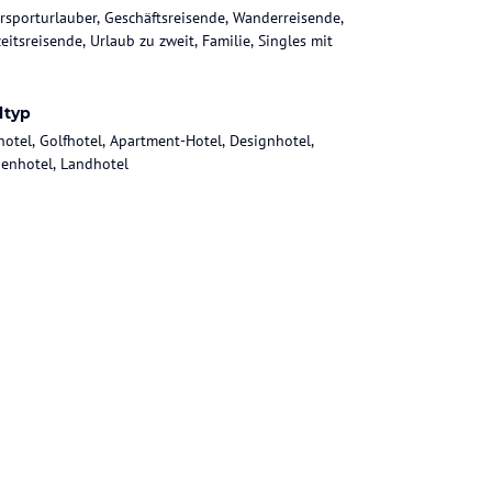
rsporturlauber, Geschäftsreisende, Wanderreisende,
eitsreisende, Urlaub zu zweit, Familie, Singles mit
ltyp
hotel, Golfhotel, Apartment-Hotel, Designhotel,
ienhotel, Landhotel