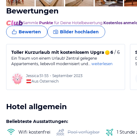
Bewertungen
Sammle
Punkte
für Deine Hotelbewertung.
Kostenlos anmel
Bewerten
Bilder hochladen
Toller Kurzurlaub mit kostenlosem Upgrade!
6
/ 6
Ein Traum von einem Urlaub! Zentral gelegene
Appartements, liebevoll modernisiert und…
weiterlesen
Jessica
51-55
•
September 2023
Aus Österreich
Hotel allgemein
Beliebteste Ausstattungen:
Wifi kostenfrei
Pool verfügbar
1 Stunde