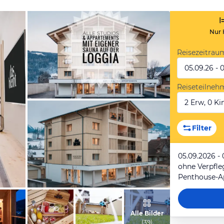
Nur 
Reisezeitrau
05.09.26 - 
Reiseteilneh
2 Erw, 0 Kin
vom Hotelier, Juli 2021
Filter
05.09.2026 - 
ohne Verpfl
Penthouse-A
vom Hotelier, Juni 2021
Alle Bilder
(
39
)