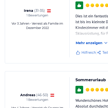
Irena
(
31-35
)
1
Bewertungen
Dies ist ein fantast
ist bis ins kleinste 
Vor 3 Jahren • Verreist als Familie im
Kinderzimmer mit de
Dezember 2022
Skiausrüstung, für 
Mehr anzeigen
Hilfreich
Tei
Sommerurlaub
Andreas
(
46-50
)
1
Bewertungen
Wunderschönes Hotel
Absolut durchdacht
Vor 4 Jahren • Verreist als Gruppe im