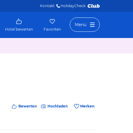
Kontakt
HolidayCheck 
Menü
Hotel bewerten
Favoriten
Bewerten
Hochladen
Merken