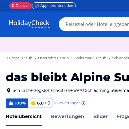
%
Deals
App herunterladen
Europa Urlaub
Österreich Urlaub
Steiermark Urlaub
Schladmi
das bleibt Alpine Su
544 Erzherzog-Johann-Straße 8970 Schladming Steierma
100%
6,0
/ 6
6
Bewertungen
Hotelübersicht
Bewertungen
Bilder
Frag