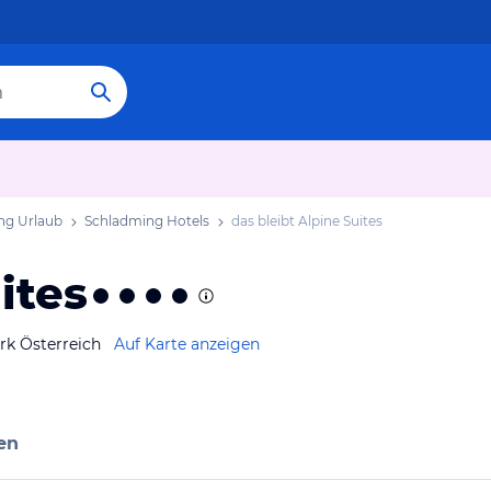
ng Urlaub
Schladming Hotels
das bleibt Alpine Suites
ites
rk Österreich
Auf Karte anzeigen
en