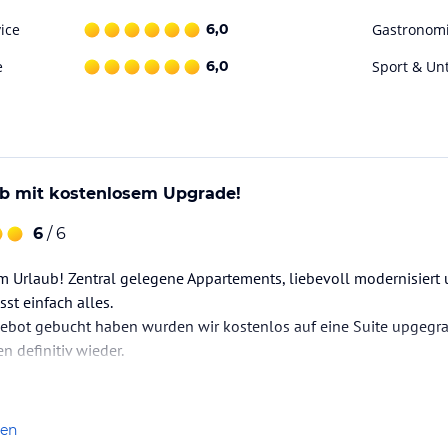
ice
6,0
Gastronom
e
6,0
Sport & Un
ub mit kostenlosem Upgrade!
6
/ 6
m Urlaub! Zentral gelegene Appartements, liebevoll modernisiert
st einfach alles.
ebot gebucht haben wurden wir kostenlos auf eine Suite upgegrad
n definitiv wieder.
len