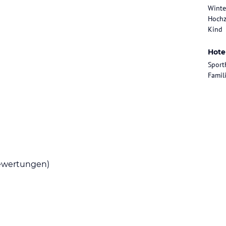
ar.
Winte
Hochz
Kind
sch auch Kindermenüs zubereitet werden. Ein
Hote
 zudem auf Anfrage und gegen Aufpreis
Sport
Famil
unter Radfahren, Mountainbiking, Minigolf,
lichkeit zum Skifahren in der Umgebung. Im
ür Entspannung sorgen. Kinder können sich im
ohne Gewähr. Bitte lies vor der Buchung die
wertungen)