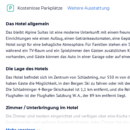
Kostenlose Parkplätze
Weitere Ausstattung
Das Hotel allgemein
Das bleibt Alpine Suites ist eine moderne Unterkunft mit einem freundl
Einrichtungen wie einen Aufzug, einen Getränkeautomaten, eine Ge
Hotel sorgt für eine behagliche Atmosphäre. Für Familien stehen ein S
während ein TV-Raum und ein Spielzimmer den Gästen zusätzlichen Ko
vorhanden, und Gäste können das Auto in einer Garage oder auf eine
Die Lage des Hotels
Das Hotel befindet sich im Zentrum von Schladming, nur 550 m von d
haben Gäste die Möglichkeit, in den Bergen Ski zu fahren oder mit d
Die Schladminger 4-Berge-Skischaukel ist 1,1 km entfernt, und die Rei
Flughafen ist der Flughafen Salzburg W. A., der 89 km entfernt liegt.
Zimmer / Unterbringung im Hotel
Die Zimmer sind modern eingerichtet und verfügen über eine Küche m
Geschirrspüler und weiteren Annehmlichkeiten. Jedes Zimmer hat ein
Haartrockner ausgestattet ist. Eine Klimaanlage und Heizung sorgen
Mehr anzeigen