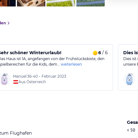
den
Sehr schöner Winterurlaub!
6
/ 6
Dies i
Das Haus ist 1A, angefangen von der Frühstückskiste, den
Dies ist
Spielbereichen für die Kids, dem…
weiterlesen
unsere 
Manuel
36-40
•
Februar 2023
Aus Österreich
Gesa
< 50
 zum Flughafen