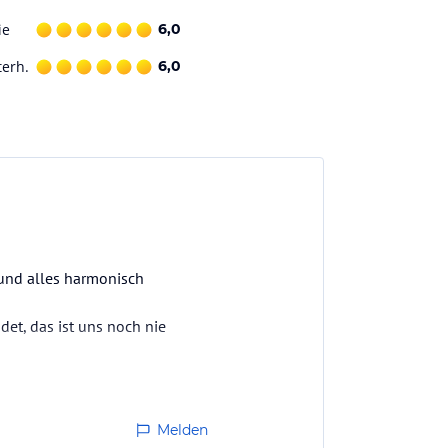
ie
6,0
terh.
6,0
 und alles harmonisch
et, das ist uns noch nie
Melden