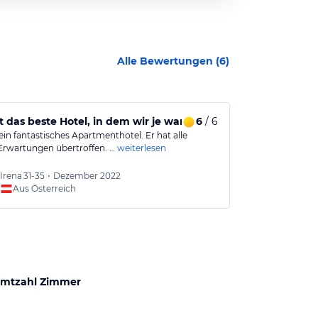
Alle Bewertungen (
6
)
st das beste Hotel, in dem wir je waren
6
/ 6
Sommerurl
 ein fantastisches Apartmenthotel. Er hat alle
Wunderschönes 
Erwartungen übertroffen. …
weiterlesen
unglaublicher 
Absolut…
weite
Irena
31-35
•
Dezember 2022
Andrea
Aus Österreich
Aus
mtzahl Zimmer