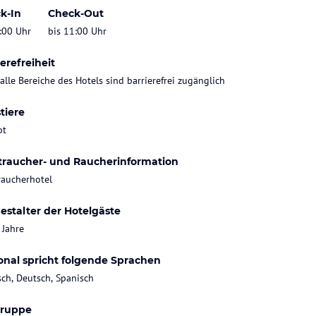
k-In
Check-Out
:00 Uhr
bis 11:00 Uhr
erefreiheit
 alle Bereiche des Hotels sind barrierefrei zugänglich
tiere
bt
traucher- und Raucherinformation
raucherhotel
estalter der Hotelgäste
 Jahre
onal spricht folgende Sprachen
sch, Deutsch, Spanisch
gruppe