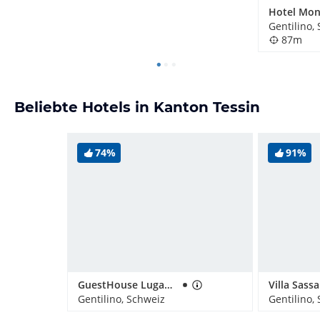
Hotel Mon
Gentilino,
87m
Beliebte Hotels in Kanton Tessin
74%
91%
GuestHouse Lugano Center
Villa Sassa
Gentilino, Schweiz
Gentilino,