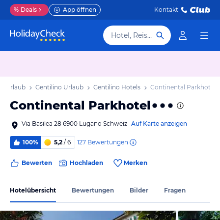
%
Deals
App öffnen
Kontakt
Hotel, Reiseziel
in Urlaub
Gentilino Urlaub
Gentilino Hotels
Continental Parkhotel
Continental Parkhotel
Via Basilea 28 6900 Lugano Schweiz
Auf Karte anzeigen
127
Bewertungen
100%
5,2
/ 6
Bewerten
Hochladen
Merken
Hotelübersicht
Bewertungen
Bilder
Fragen