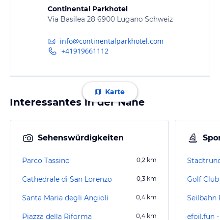
Continental Parkhotel
Via Basilea 28 6900 Lugano Schweiz
info@continentalparkhotel.com
+41919661112
Karte
Interessantes in der Nähe
Sehenswürdigkeiten
Spor
Parco Tassino
0,2
km
Stadtrun
Cathedrale di San Lorenzo
0,3
km
Golf Clu
Santa Maria degli Angioli
0,4
km
Seilbahn 
Piazza della Riforma
0,4
km
efoil.fun 