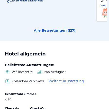
Exzellente Sauberkeit
Wunde
weite
Alle Bewertungen (
127
)
Hotel allgemein
Beliebteste Ausstattungen:
Wifi kostenfrei
Pool verfügbar
Weitere Ausstattung
Kostenlose Parkplätze
Gesamtzahl Zimmer
< 50
Check-In
Check-Out