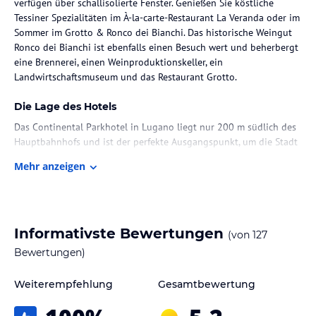
verfügen über schallisolierte Fenster. Genießen Sie köstliche
Tessiner Spezialitäten im À-la-carte-Restaurant La Veranda oder im
Sommer im Grotto & Ronco dei Bianchi. Das historische Weingut
Ronco dei Bianchi ist ebenfalls einen Besuch wert und beherbergt
eine Brennerei, einen Weinproduktionskeller, ein
Landwirtschaftsmuseum und das Restaurant Grotto.
Die Lage des Hotels
Das Continental Parkhotel in Lugano liegt nur 200 m südlich des
Hauptbahnhofs und ist der perfekte Ausgangspunkt, um die Stadt
zu erkunden. Die Standseilbahn in die Innenstadt fährt regelmäßig
Mehr anzeigen
vom Bahnhof ab. In der Umgebung finden Sie auch das historische
Weingut Ronco dei Bianchi, das restaurierte Gebäude beherbergt
eine Brennerei, einen Keller für die Weinproduktion, ein
Landwirtschaftsmuseum und das Restaurant Grotto.
Informativste Bewertungen
(von
127
Zimmer / Unterbringung im Hotel
Bewertungen)
Das Continental Parkhotel bietet 113 Zimmer, die alle klimatisiert
und rauchfrei sind. Die Comfort Zimmer befinden sich im
Weiterempfehlung
Gesamtbewertung
Nebengebäude und die Superior Zimmer im Hauptgebäude. Alle
Zimmer verfügen über schallisolierte Fenster, um Ihnen einen