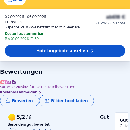
Filter
ab
618 €
04.09.2026 - 06.09.2026
Frühstück
2 ERW • 2 Nächte
Superior Plus Zweibettzimmer mit Seeblick
Kostenlos stornierbar
Bis 01.09.2026, 21:59
Hotelangebote
ansehen
Bewertungen
Sammle
Punkte
für Deine Hotelbewertung.
Kostenlos anmelden
Bewerten
Bilder hochladen
5,2
Gut
/ 6
Gute
Besonders gut bewertet:
Gutes