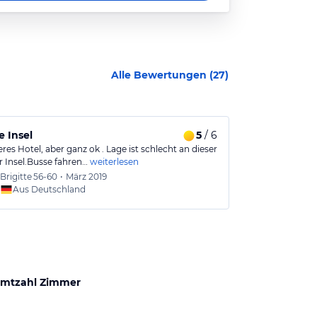
Alle Bewertungen (
27
)
 Insel
5
/ 6
Kleines Hote
res Hotel, aber ganz ok . Lage ist schlecht an dieser
Das Hotel ist s
r Insel.Busse fahren…
weiterlesen
Zimmer sind eh
Brigitte
56-60
•
März 2019
Andrea
Aus Deutschland
Aus
mtzahl Zimmer