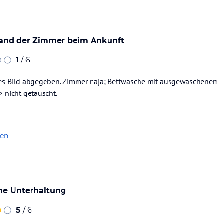
tand der Zimmer beim Ankunft
1
/ 6
tes Bild abgegeben. Zimmer naja; Bettwäsche mit ausgewaschenem
 nicht getauscht.
len
hne Unterhaltung
5
/ 6