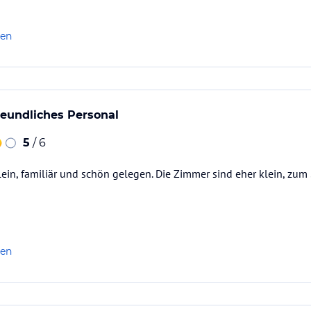
len
freundliches Personal
5
/ 6
klein, familiär und schön gelegen. Die Zimmer sind eher klein, zum
len