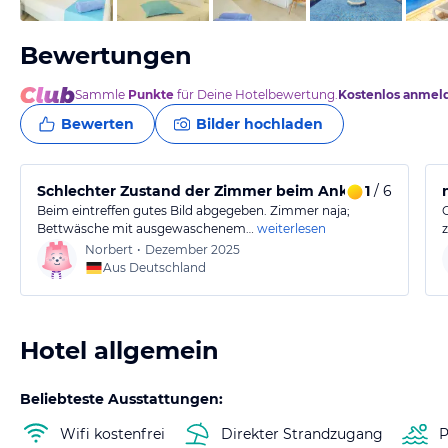
Bewertungen
Sammle
Punkte
für Deine Hotelbewertung.
Kostenlos anmel
Bewerten
Bilder hochladen
Schlechter Zustand der Zimmer beim Ankunft
1
/ 6
Beim eintreffen gutes Bild abgegeben. Zimmer naja;
Bettwäsche mit ausgewaschenem…
weiterlesen
Norbert
•
Dezember 2025
Aus Deutschland
Hotel allgemein
Beliebteste Ausstattungen:
Wifi kostenfrei
Direkter Strandzugang
P