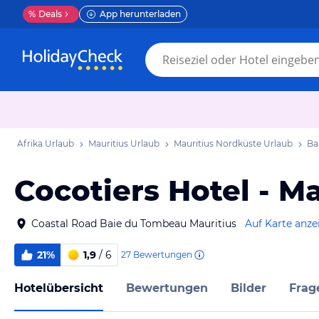
%
Deals
App herunterladen
Afrika Urlaub
Mauritius Urlaub
Mauritius Nordküste Urlaub
Ba
Cocotiers Hotel - Ma
Coastal Road Baie du Tombeau Mauritius
Auf Karte anze
21%
1,9
/ 6
27
Bewertungen
Hotelübersicht
Bewertungen
Bilder
Frag