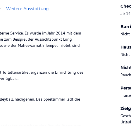
Chec
r
Weitere Ausstattung
ab 14
Barri
Sterne Service. Es wurde im Jahr 2014 mit dem
Nicht
wie zum Beispiel der Aussichtspunkt Long
 sowie der Maheswarnath Tempel Triolet, sind
Haus
Nicht
Nich
Toilettenartikel ergänzen die Einrichtung des
Rauch
erfügbar. .
Pers
Franz
lleyball, nachgehen. Das Spielzimmer lädt die
Ziel
Gesch
Urlaub
otelgebäude umfasst eine Bar, ein Restaurant