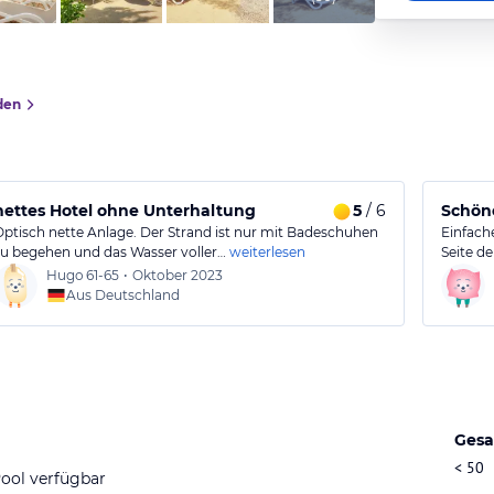
den
nettes Hotel ohne Unterhaltung
5
/ 6
Schöne
Optisch nette Anlage. Der Strand ist nur mit Badeschuhen
Einfache
zu begehen und das Wasser voller…
weiterlesen
Seite de
Hugo
61-65
•
Oktober 2023
Aus Deutschland
Gesa
< 50
ool verfügbar