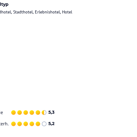
ltyp
dhotel, Stadthotel, Erlebnishotel, Hotel
ie
5,3
terh.
5,2