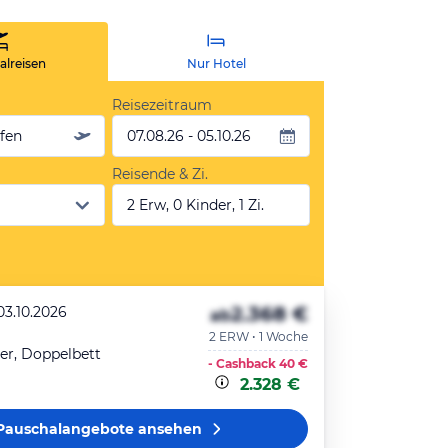
lreisen
Nur Hotel
Reisezeitraum
äfen
07.08.26 - 05.10.26
Reisende & Zi.
2 Erw, 0 Kinder, 1 Zi.
2.368 €
03.10.2026
ab
2 ERW • 1 Woche
r, Doppelbett
- Cashback
40 €
2.328 €
Pauschalangebote
ansehen