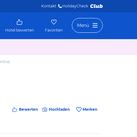
Kontakt
HolidayCheck 
Menü
Hotel bewerten
Favoriten
ritius
Bewerten
Hochladen
Merken