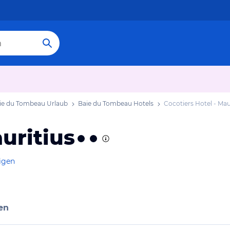
ie du Tombeau Urlaub
Baie du Tombeau Hotels
Cocotiers Hotel - Mau
uritius
igen
en