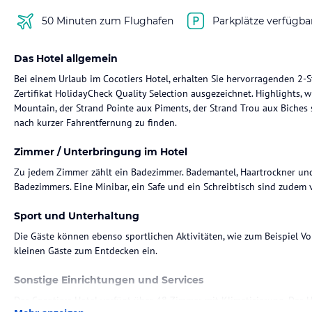
50 Minuten zum Flughafen
Parkplätze verfügba
Das Hotel allgemein
Bei einem Urlaub im Cocotiers Hotel, erhalten Sie hervorragenden 2-
Zertifikat HolidayCheck Quality Selection ausgezeichnet. Highlights, 
Mountain, der Strand Pointe aux Piments, der Strand Trou aux Biches
nach kurzer Fahrentfernung zu finden.
Zimmer / Unterbringung im Hotel
Zu jedem Zimmer zählt ein Badezimmer. Bademantel, Haartrockner und 
Badezimmers. Eine Minibar, ein Safe und ein Schreibtisch sind zudem v
Sport und Unterhaltung
Die Gäste können ebenso sportlichen Aktivitäten, wie zum Beispiel Vo
kleinen Gäste zum Entdecken ein.
Sonstige Einrichtungen und Services
Das Cocotiers Hotel verfügt über 48 Zimmer mit Klimatisierung. Das H