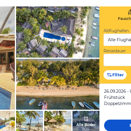
Pauscha
Abflughafen
Alle Flugh
Reisedauer
vom Hotelier, Juni 2017
Filter
26.09.2026 - 
Frühstück
Doppelzimme
vom Hotelier, Juni 2017
Alle Bilder
(
50
)