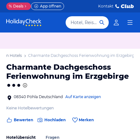
%
Deals
App öffnen
Kontakt
Hotel, Reiseziel
sgrün Hotels
Charmante Dachgeschoss Ferienwohnung im Erzgebirge
Charmante Dachgeschoss
Ferienwohnung im Erzgebirge
08340 Pöhla Deutschland
Auf Karte anzeigen
Keine Hotelbewertungen
Bewerten
Hochladen
Merken
Hotelübersicht
Fragen