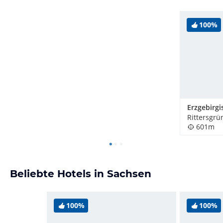
100%
Rittersgrü
601m
Beliebte Hotels in Sachsen
100%
100%