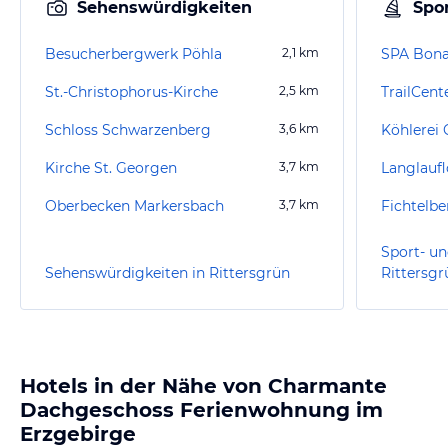
Sehenswürdigkeiten
Spor
Besucherbergwerk Pöhla
2,1
km
SPA Bona
St.-Christophorus-Kirche
2,5
km
TrailCen
Schloss Schwarzenberg
3,6
km
Köhlerei 
Kirche St. Georgen
3,7
km
Oberbecken Markersbach
3,7
km
Fichtelb
Sport- un
Sehenswürdigkeiten in Rittersgrün
Rittersgr
Hotels in der Nähe von Charmante
Dachgeschoss Ferienwohnung im
Erzgebirge