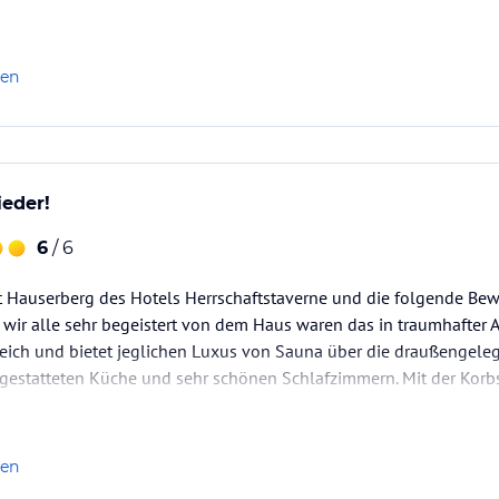
 den wir seit Jahren hatten ! Wir kommen ganz bestimmt wieder !
len
eder!
6
/ 6
 Hauserberg des Hotels Herrschaftstaverne und die folgende Bewe
wir alle sehr begeistert von dem Haus waren das in traumhafter Al
eich und bietet jeglichen Luxus von Sauna über die draußengel
usgestatteten Küche und sehr schönen Schlafzimmern. Mit der Korb
eweils einem Doppelbett ist es auch gut für Familien mit…
len