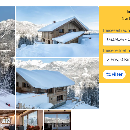
Nur 
Reisezeitrau
03.09.26 - 
Reiseteilneh
2 Erw, 0 Kin
von Booking.com
Filter
von Booking.com