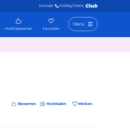
Kontakt
HolidayCheck 
Menü
Hotel bewerten
Favoriten
Bewerten
Hochladen
Merken