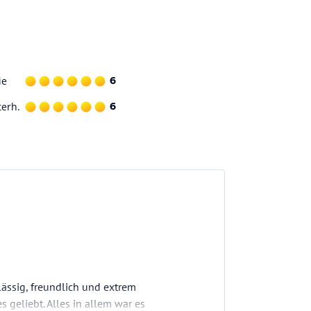
ie
6
terh.
6
lässig, freundlich und extrem
 geliebt. Alles in allem war es