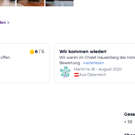
den
6
/ 6
Wir kommen wieder!
offen.
Wir waren im Chalet Hauserberg des Hote
Bewertung…
weiterlesen
Martin
14-18
•
August 2020
Aus Österreich
Gesa
< 50