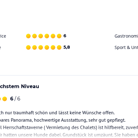
ice
6
Gastronom
e
5,8
Sport & Un
öchstem Niveau
6
/ 6
ach nur traumhaft schön und lässt keine Wünsche offen.
ares Panorama, hochwertige Ausstattung, sehr gut gepflegt.
Herrschaftstaverne ( Vermietung des Chalets) ist hilfbereit, zuver
ir hatten unsere Hunde dabei. Grundstück ist umzäunt. Sie haben es