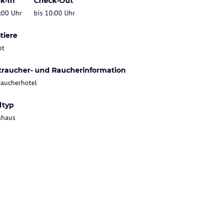
k-In
Check-Out
:00 Uhr
bis 10:00 Uhr
tiere
bt
traucher- und Raucherinformation
raucherhotel
ltyp
nhaus