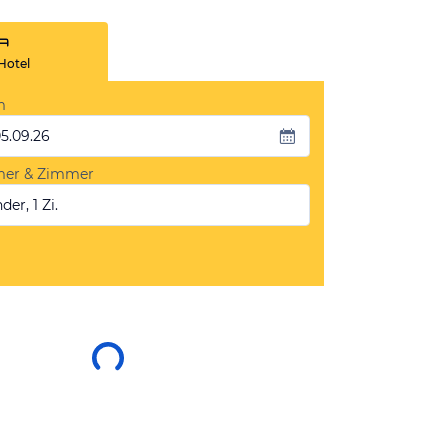
Hotel
m
05.09.26
mer & Zimmer
der, 1 Zi.