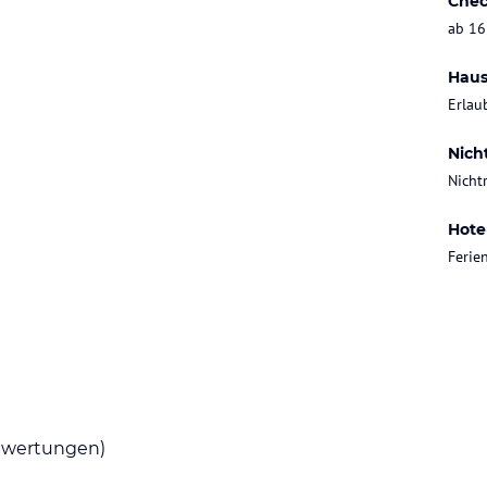
Chec
ab 16
Haus
Erlau
Nich
Nicht
Hote
Ferie
wertungen)