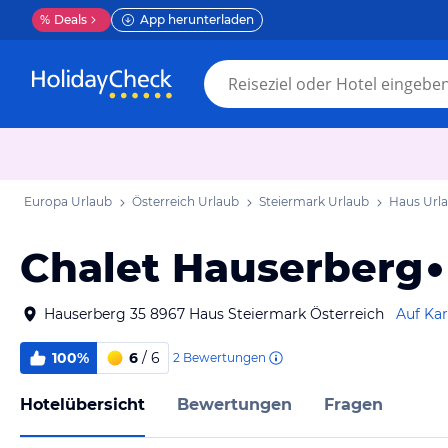
%
Deals
App herunterladen
Europa Urlaub
Österreich Urlaub
Steiermark Urlaub
Haus Url
Chalet Hauserberg
Hauserberg 35 8967 Haus Steiermark Österreich
Auf Kar
100%
6
/ 6
2
Bewertungen
Hotelübersicht
Bewertungen
Fragen