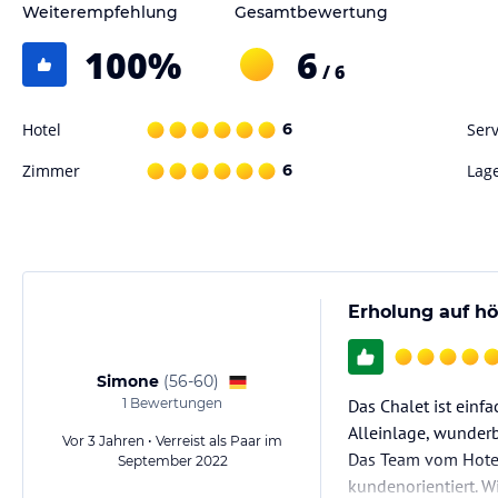
Weiterempfehlung
Gesamtbewertung
100
%
6
/ 6
Hotel
6
Serv
Zimmer
6
Lag
Erholung auf h
Simone
(
56-60
)
1
Bewertungen
Das Chalet ist einf
Alleinlage, wunderb
Vor 3 Jahren • Verreist als Paar im
Das Team vom Hotel 
September 2022
kundenorientiert. W