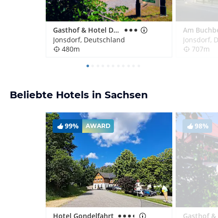
Gasthof & Hotel Dammschenke
Jonsdorf, Deutschland
Jonsdorf, 
480m
707m
Beliebte Hotels in Sachsen
99%
98%
AWARD
Hotel Gondelfahrt