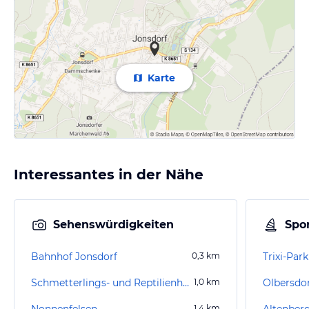
Karte
Interessantes in der Nähe
Sehenswürdigkeiten
Spor
Bahnhof Jonsdorf
0,3
km
Trixi-Park
Schmetterlings- und Reptilienhaus Jonsdorf
1,0
km
Olbersdor
Nonnenfelsen
1,4
km
Altenber