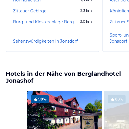
Zittauer Gebirge
2,3
km
Königlich
Burg- und Klosteranlage Berg Oybin
3,0
km
Zittauer
Sport- un
Sehenswürdigkeiten in Jonsdorf
Jonsdorf
Hotels in der Nähe von Berglandhotel
Jonashof
98%
83%