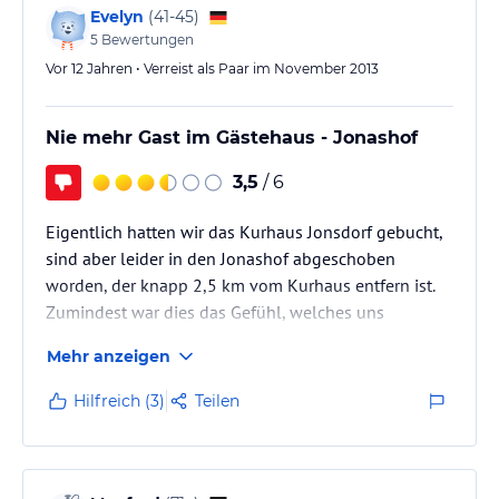
Evelyn
(
41-45
)
5
Bewertungen
Vor 12 Jahren • Verreist als Paar im November 2013
Nie mehr Gast im Gästehaus - Jonashof
3,5
/ 6
Eigentlich hatten wir das Kurhaus Jonsdorf gebucht,
sind aber leider in den Jonashof abgeschoben
worden, der knapp 2,5 km vom Kurhaus entfern ist.
Zumindest war dies das Gefühl, welches uns
während unseres Aufenthalts vermittelt wurde. Außer
Mehr anzeigen
zum gebuchten Frühstück und Abendbrot war kein
Personal im Haus. Zur Nutzung der gebuchten
Hilfreich (3)
Teilen
Kegelbahn mussten wir wieder die insgesamt 5
Kilometer hin und her fahren. Das Abendessen war
von der Zusammenstellung her etwas ungewöhnlich
(z. B. Schnitzel auf Reibekuchen in viel…