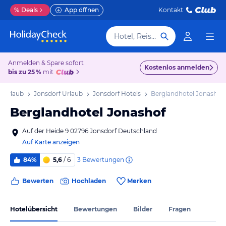
%
Deals
App öffnen
Kontakt
Hotel, Reiseziel
Anmelden & Spare sofort
Kostenlos anmelden
bis zu 25 %
mit
 Urlaub
Jonsdorf Urlaub
Jonsdorf Hotels
Berglandhotel Jonashof
Berglandhotel Jonashof
Auf der Heide 9 02796 Jonsdorf Deutschland
Auf Karte anzeigen
3
Bewertungen
84%
5,6
/ 6
Bewerten
Hochladen
Merken
Hotelübersicht
Bewertungen
Bilder
Fragen