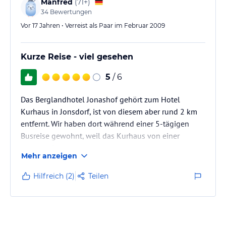
Manfred
(
71+
)
34
Bewertungen
Vor 17 Jahren • Verreist als Paar im Februar 2009
Kurze Reise - viel gesehen
5
/ 6
Das Berglandhotel Jonashof gehört zum Hotel
Kurhaus in Jonsdorf, ist von diesem aber rund 2 km
entfernt. Wir haben dort während einer 5-tägigen
Busreise gewohnt, weil das Kurhaus von einer
anderen Reisegruppe belegt war.
Mehr anzeigen
Begrüßt wurden wir vom Hotelier, Herrn Linke, vor
dem Hotel Kurhaus mit Drehorgelspiel sowie einem
Hilfreich (2)
Teilen
Begrüßungsschluck und Schmalzbrot.
Das Hotel Jonashof wurde während unseres
Aufenthalts nicht durchgängig bewirtschaftet; das
tägliche Frühstück und an manchen Tagen auch das