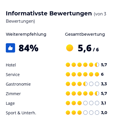
Informativste Bewertungen
(von
3
Bewertungen)
Weiterempfehlung
Gesamtbewertung
84
%
5,6
/ 6
Hotel
5,7
Service
6
Gastronomie
3,3
Zimmer
5,7
Lage
3,1
Sport & Unterh.
3,0