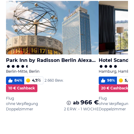
Park Inn by Radisson Berlin Alexanderplatz
Hotel Scandi
Berlin-Mitte, Berlin
Hamburg, Hambur
84
%
4,7
/
6
98
%
5,6
/
6
2.660 Bew.
10 € Cashback
20 € Cashback
Flug
Flug
966 €
ab
ohne Verpflegung
ohne Verpflegung
Doppelzimmer
2 ERW. • 1 WOCHE
Doppelzimmer