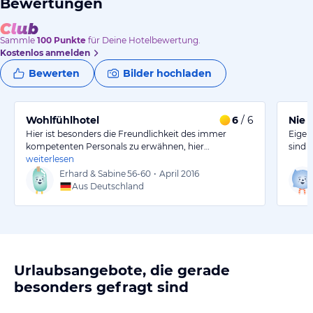
Bewertungen
Sammle
100
Punkte
für Deine Hotelbewertung.
Kostenlos anmelden
Bewerten
Bilder hochladen
Wohlfühlhotel
6
/ 6
Nie 
Hier ist besonders die Freundlichkeit des immer
Eigen
kompetenten Personals zu erwähnen, hier…
sind 
weiterlesen
Erhard & Sabine
56-60
•
April 2016
Aus Deutschland
Urlaubsangebote, die gerade
besonders gefragt sind