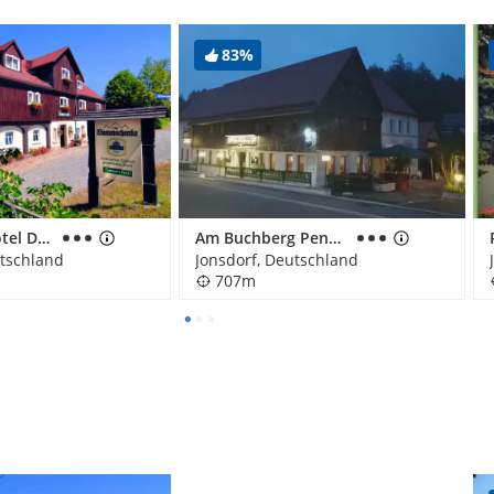
83%
Gasthof & Hotel Dammschenke
Am Buchberg Pension
utschland
Jonsdorf, Deutschland
707m