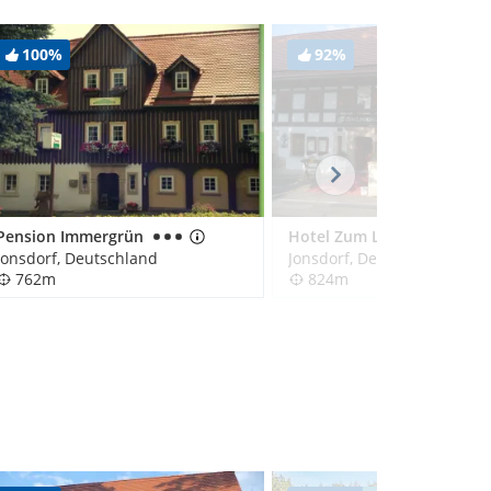
100%
92%
Pension Immergrün
Hotel Zum Lindengarten
Jonsdorf, Deutschland
Jonsdorf, Deutschland
762m
824m