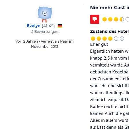
Nie mehr Gast 
Evelyn
(
41-45
)
Zustand des Hotel
5
Bewertungen
Vor 12 Jahren • Verreist als Paar im
Eher gut
November 2013
Eigentlich hatten w
knapp 2,5 km vom K
vermittelt wurde. 
gebuchten Kegelbah
der Zusammenstellu
war sehr übersichtli
waren allerdings d
ziemlich exquisit. 
Kaffee reichte nich
kamen. Auch die gab
Alles in allem wurd
als Last denn als Ga