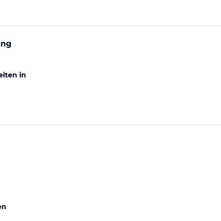
ung
iten in
en