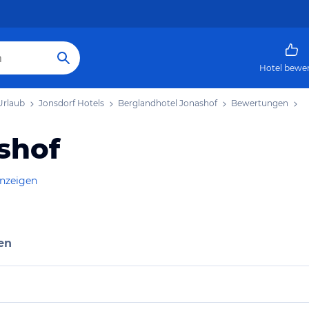
Hotel bewe
Urlaub
Jonsdorf Hotels
Berglandhotel Jonashof
Bewertungen
shof
anzeigen
en