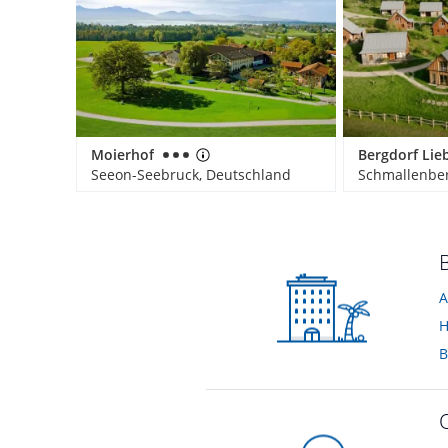
Moierhof
Seeon-Seebruck, Deutschland
Schmallenber
A
H
B