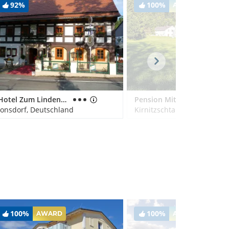
92%
100%
AWARD
Hotel Zum Lindengarten
Pension Mittelndorfer Mühle
Jonsdorf, Deutschland
Kirnitzschtal, Deutschland
100%
100%
AWARD
AWARD