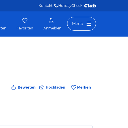
Kontakt
HolidayCheck 
Menü
rten
Favoriten
Anmelden
Bewerten
Hochladen
Merken