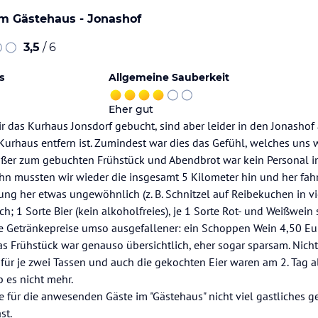
im Gästehaus - Jonashof
3,5
/ 6
s
Allgemeine Sauberkeit
Eher gut
ir das Kurhaus Jonsdorf gebucht, sind aber leider in den Jonash
urhaus entfern ist. Zumindest war dies das Gefühl, welches uns 
Außer zum gebuchten Frühstück und Abendbrot war kein Personal i
n mussten wir wieder die insgesamt 5 Kilometer hin und her fah
ng her etwas ungewöhnlich (z. B. Schnitzel auf Reibekuchen in v
ch; 1 Sorte Bier (kein alkoholfreies), je 1 Sorte Rot- und Weißwein
ie Getränkepreise umso ausgefallener: ein Schoppen Wein 4,50 Eu
Das Frühstück war genauso übersichtlich, eher sogar sparsam. Nich
t für je zwei Tassen und auch die gekochten Eier waren am 2. Tag a
 es nicht mehr.
e für die anwesenden Gäste im "Gästehaus" nicht viel gastliches 
st.