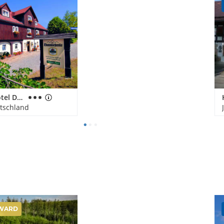
Gasthof & Hotel Dammschenke
utschland
WARD