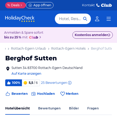
%
Deals
App öffnen
Kontakt
Hotel, Reiseziel
Anmelden & Spare sofort
Kostenlos anmelden
bis zu 25 %
mit
laub
Rottach-Egern Urlaub
Rottach-Egern Hotels
Berghof Sutten
Berghof Sutten
Sutten 34 83700 Rottach-Egern Deutschland
Auf Karte anzeigen
25
Bewertungen
100%
5,5
/ 6
Bewerten
Hochladen
Merken
Hotelübersicht
Bewertungen
Bilder
Fragen