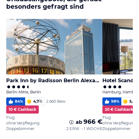
besonders gefragt sind
Park Inn by Radisson Berlin Alexanderplatz
Hotel Scandi
Berlin-Mitte, Berlin
Hamburg, Hambur
84
%
4,7
/
6
98
%
5,6
/
6
2.660 Bew.
10 € Cashback
20 € Cashback
Flug
Flug
966 €
ab
ohne Verpflegung
ohne Verpflegung
Doppelzimmer
2 ERW. • 1 WOCHE
Doppelzimmer