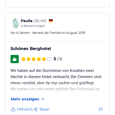
Paulia
(
36-40
)
4
Bewertungen
Vor 6 Jahren • Verreist als Familie im August 2019
Schönes Berghotel
5
/ 6
Wir haben auf der Durchreise von Kroatien zwei
Nächte in diesem Hotel verbracht. Die Zimmern sind
etwas veraltet, aber tip top sauber und gepflegt.
Wir haben uns sehr wohl gefühlt. Das Frühstück ist
gut und das Esssen im Restaurant ist auch toll.
Mehr anzeigen
Das Personal war super nett.
Wie der Name schon sagt, liegt das Hotel weit oben
Hilfreich
Teilen
auf dem Berg, 7km vom Tegernsee entfernt.