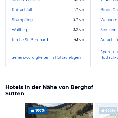
Rottachfall
1,7
km
Birdie Go
Stümpfling
2,7
km
Wandern 
Wallberg
3,0
km
Kirche St. Bernhard
4,1
km
Aurachkö
Sport- un
Sehenswürdigkeiten in Rottach-Egern
Rottach-
Hotels in der Nähe von Berghof
Sutten
100%
100%