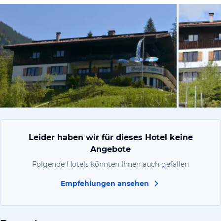
von Katrin,
Leider haben wir für dieses Hotel keine
Angebote
Folgende Hotels könnten Ihnen auch gefallen
Empfehlungen ansehen