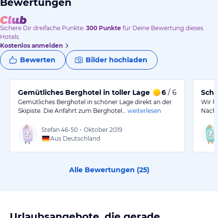
Bewertungen
Sichere Dir
dreifache
Punkte:
300
Punkte
für Deine Bewertung dieses
Hotels.
Kostenlos anmelden
Bewerten
Bilder hochladen
Gemütliches Berghotel in toller Lage
6
/ 6
Schö
Gemütliches Berghotel in schöner Lage direkt an der
Wir h
Skipiste. Die Anfahrt zum Berghotel…
weiterlesen
Nächt
Stefan
46-50
•
Oktober 2019
Aus Deutschland
Alle Bewertungen (
25
)
Urlaubsangebote, die gerade