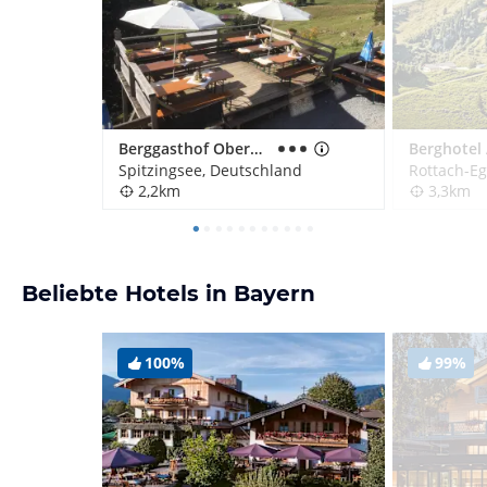
Berggasthof Obere Firstalm
Spitzingsee, Deutschland
Rottach-Eg
2,2km
3,3km
Beliebte Hotels in Bayern
100%
99%