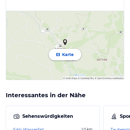
Karte
Interessantes in der Nähe
Sehenswürdigkeiten
Spor
Sibli Wasserfall
1,0
km