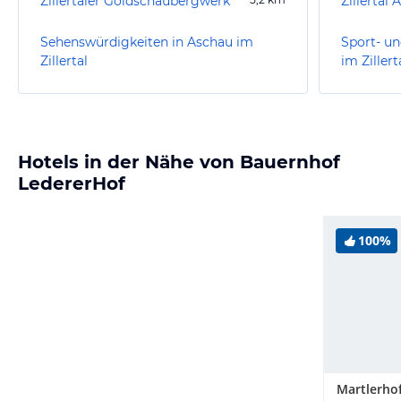
Zillertaler Goldschaubergwerk
Zillertal 
Sehenswürdigkeiten in Aschau im
Sport- un
Zillertal
im Zillert
Hotels in der Nähe von Bauernhof
LedererHof
100%