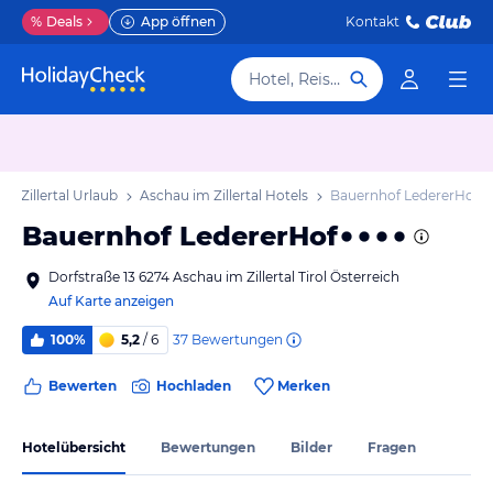
%
Deals
App öffnen
Kontakt
Hotel, Reiseziel
m Zillertal Urlaub
Aschau im Zillertal Hotels
Bauernhof LedererHof
Bauernhof LedererHof
Dorfstraße 13 6274 Aschau im Zillertal Tirol Österreich
Auf Karte anzeigen
37
Bewertungen
100%
5,2
/ 6
Bewerten
Hochladen
Merken
Hotelübersicht
Bewertungen
Bilder
Fragen