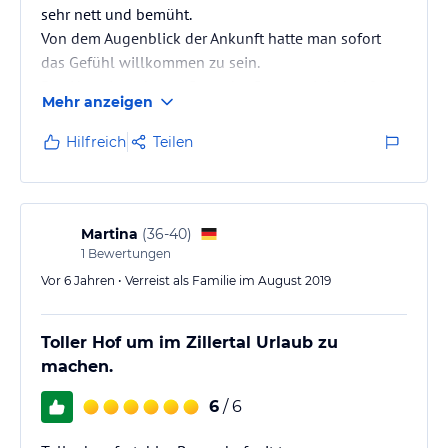
sehr nett und bemüht.
Von dem Augenblick der Ankunft hatte man sofort
das Gefühl willkommen zu sein.
Das Haus ist sehr gepflegt, der Garten wird ebenfalls
Mehr anzeigen
sehr sauber gehalten. Die Kinder haben Platz zum
spielen, da der Garten auf der von der Straße
Hilfreich
Teilen
abgewandten Seite liegt. Die Straße wird nicht so viel
befahren. Auch die Bahngleise sind so weit vom Hof
entfernt, dass diese in keiner Weise stören. Auch
Nachts ist dies nicht zu merken.
Martina
(
36-40
)
Für die Kinder ist alles da…
1
Bewertungen
Vor 6 Jahren • Verreist als Familie im August 2019
Toller Hof um im Zillertal Urlaub zu
machen.
6
/ 6