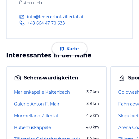
Österreich
info@ledererhof-zillertal.at
+43 664 47 70 633
Karte
Interessantes in der Nähe
Sehenswürdigkeiten
Spor
Marienkapelle Kaltenbach
3,7
km
Goldwash
Galerie Anton F. Mair
3,9
km
Fahrradwe
Murmelland Zillertal
4,3
km
Skigebiet
Hubertuskappele
4,8
km
Arena Co
5,2
km