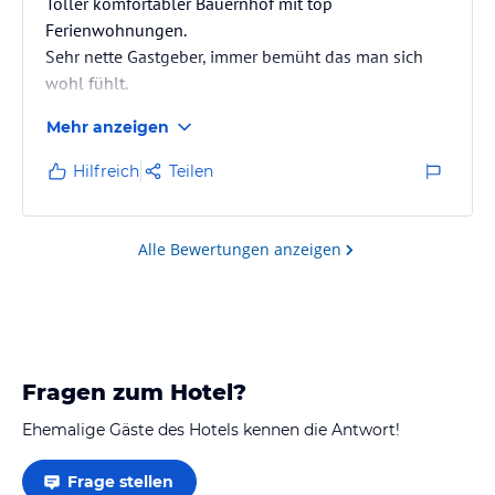
Toller komfortabler Bauernhof mit top
Ferienwohnungen.
Sehr nette Gastgeber, immer bemüht das man sich
wohl fühlt.
Für kinder ist alles an Spielereien vorhanden.
Mehr anzeigen
Schöner Garten mit Liegemöglichleiten.
Aschau als zentraler Ort vieler Ausflüge, sämtliche
Hilfreich
Teilen
Broschüren liegen bereit.
Wir haben uns sehr gut gefühlt dort.
Alle Bewertungen anzeigen
Fragen zum Hotel?
Ehemalige Gäste des Hotels kennen die Antwort!
Frage stellen