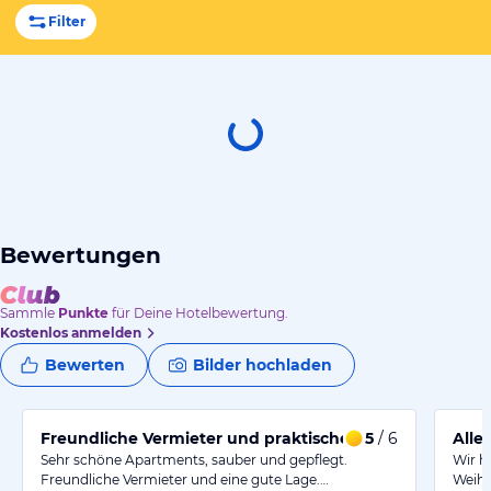
Filter
Bewertungen
Sammle
Punkte
für Deine Hotelbewertung.
Kostenlos anmelden
Bewerten
Bilder hochladen
Freundliche Vermieter und praktische Lage.
5
/ 6
Alle
Sehr schöne Apartments, sauber und gepflegt.
Wir h
Freundliche Vermieter und eine gute Lage.…
Weihn