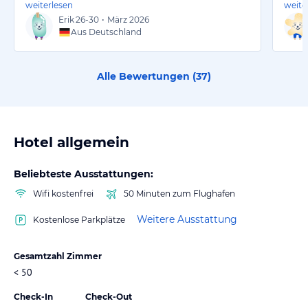
weiterlesen
weite
Erik
26-30
•
März 2026
Aus Deutschland
Alle Bewertungen (
37
)
Hotel allgemein
Beliebteste Ausstattungen:
Wifi kostenfrei
50 Minuten zum Flughafen
Weitere Ausstattung
Kostenlose Parkplätze
Gesamtzahl Zimmer
< 50
Check-In
Check-Out