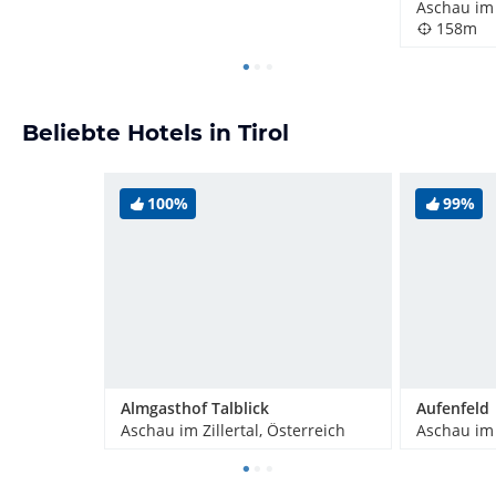
Aschau im 
158m
Beliebte Hotels in Tirol
100%
99%
Almgasthof Talblick
Aschau im Zillertal, Österreich
Aschau im 