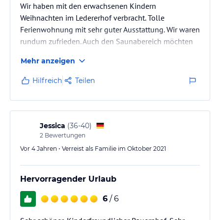
Wir haben mit den erwachsenen Kindern
Weihnachten im Ledererhof verbracht. Tolle
Ferienwohnung mit sehr guter Ausstattung. Wir waren
rundum zufrieden. Auch den Saunabereich möchten
wir hervorheben. Gute Restaurants, Metzger und
Mehr anzeigen
Bäcker fussläufig zu erreichen. Skipiste ebenfalls nur
ca. 5 Min. mit dem Auto oder Bus entfernt. Frische Eier,
Hilfreich
Teilen
Joghurt, Milch und Marmelade können gleich vom
Hof erworben werden. Sehr angenehme, stets
überaus freundliche und hilfsbereite Gastgeber. Wir
haben uns sehr wohl gefühlt und…
Jessica
(
36-40
)
2
Bewertungen
Vor 4 Jahren • Verreist als Familie im Oktober 2021
Hervorragender Urlaub
6
/ 6