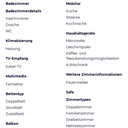
Badezimmer
Mobiliar
Badezimmerdetails
Küche
Sitzecke
Haartrockner
Kochnische
Dusche
WC
Haushaltsgeräte
Klimatisierung
Mikrowelle
Geschirrspüler
Heizung
Kaffee- und
TV-Empfang
Teezubereitungsmöglichkeiten
Kühlschrank
Kabel-TV
Weitere Zimmerinformationen
Multimedia
Feuermelder
Fernseher
Safe
Bettentyp
Zimmertypen
Doppelbett
Doppelzimmer
Stockbett
Familienzimmer
Zustellbett
Dreibettzimmer
Balkon
Mehrbettzimmer