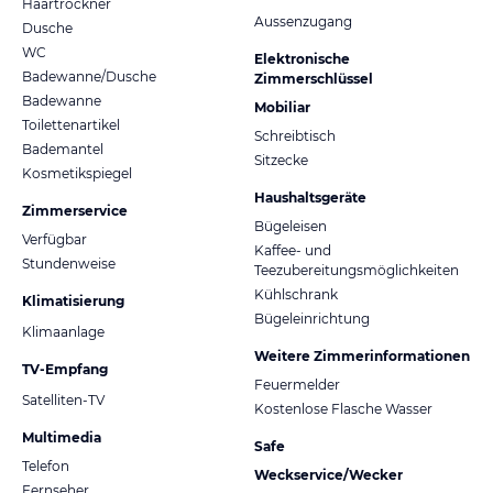
Haartrockner
Aussenzugang
Dusche
WC
Elektronische
Badewanne/Dusche
Zimmerschlüssel
Badewanne
Mobiliar
Toilettenartikel
Schreibtisch
Bademantel
Sitzecke
Kosmetikspiegel
Haushaltsgeräte
Zimmerservice
Bügeleisen
Verfügbar
Kaffee- und
Stundenweise
Teezubereitungsmöglichkeiten
Kühlschrank
Klimatisierung
Bügeleinrichtung
Klimaanlage
Weitere Zimmerinformationen
TV-Empfang
Feuermelder
Satelliten-TV
Kostenlose Flasche Wasser
Multimedia
Safe
Telefon
Weckservice/Wecker
Fernseher