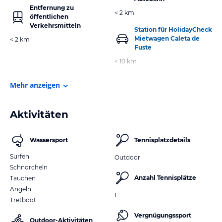
Entfernung zu
< 2 km
öffentlichen
Verkehrsmitteln
Station für HolidayCheck
Mietwagen Caleta de
< 2 km
Fuste
< 10 km
Mehr anzeigen
Aktivitäten
Wassersport
Tennisplatzdetails
Surfen
Outdoor
Schnorcheln
Anzahl Tennisplätze
Tauchen
Angeln
1
Tretboot
Vergnügungssport
Outdoor-Aktivitäten