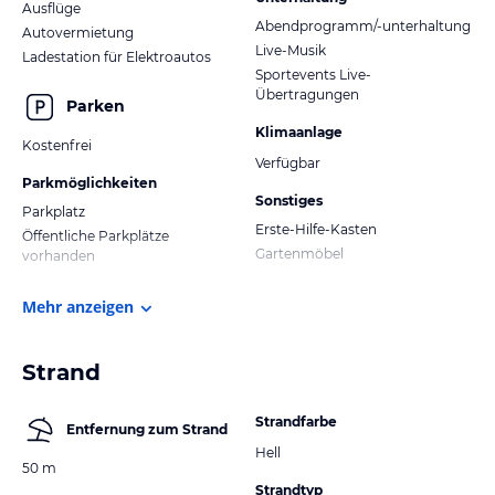
Ausflüge
Abendprogramm/-unterhaltung
Autovermietung
Live-Musik
Ladestation für Elektroautos
Sportevents Live-
Übertragungen
Parken
Klimaanlage
Kostenfrei
Verfügbar
Parkmöglichkeiten
Sonstiges
Parkplatz
Erste-Hilfe-Kasten
Öffentliche Parkplätze
Gartenmöbel
vorhanden
Mehr anzeigen
Strand
Strandfarbe
Entfernung zum Strand
Hell
50 m
Strandtyp