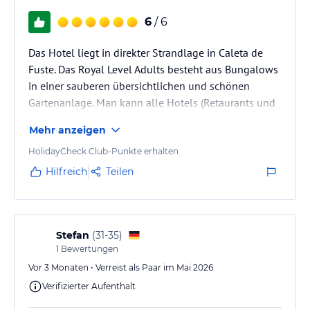
lies vor der Buchung die verbindlichen
Angebotsdetails
des
jeweiligen Veranstalters.
6
/ 6
Das Hotel liegt in direkter Strandlage in Caleta de
Fuste. Das Royal Level Adults besteht aus Bungalows
in einer sauberen übersichtlichen und schönen
Gartenanlage. Man kann alle Hotels (Retaurants und
Pools) der Barcelo Häuser mit nutzen, ein echter
Mehr anzeigen
Vorteil im Royal Level Bereich. Die Promenade besteht
gefühlt nur aus Barcelo Häusern :-)
HolidayCheck Club-Punkte erhalten
Hilfreich
Teilen
Stefan
(
31-35
)
1
Bewertungen
Vor 3 Monaten • Verreist als Paar im Mai 2026
Verifizierter Aufenthalt