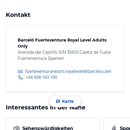
Kontakt
Barceló Fuerteventura Royal Level Adults
Only
Avenida del Castillo S/N 35610 Caleta de Fuste
Fuerteventura Spanien
fuerteventuraresort.royallevel@barcleo.com
+34 928 163 100
Karte
Interessantes in der Nähe
Sehenswürdigkeiten
Spor