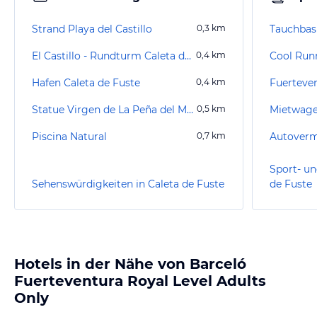
Strand Playa del Castillo
0,3
km
El Castillo - Rundturm Caleta de Fuste
0,4
km
Cool Runn
Hafen Caleta de Fuste
0,4
km
Fuerteven
Statue Virgen de La Peña del Mar
0,5
km
Piscina Natural
0,7
km
Sport- un
Sehenswürdigkeiten in Caleta de Fuste
de Fuste
Hotels in der Nähe von Barceló
Fuerteventura Royal Level Adults
Only