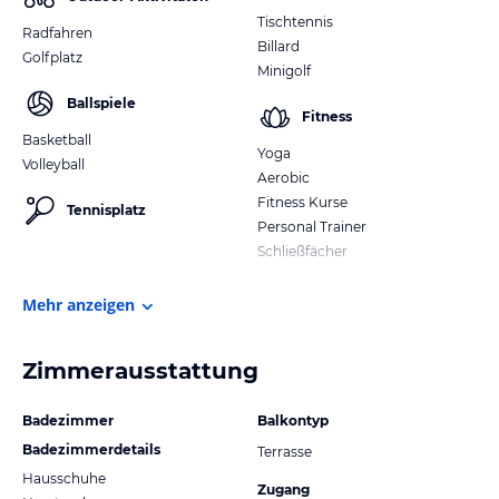
Tischtennis
Radfahren
Billard
Golfplatz
Minigolf
Ballspiele
Fitness
Basketball
Yoga
Volleyball
Aerobic
Fitness Kurse
Tennisplatz
Personal Trainer
Schließfächer
Mehr anzeigen
Zimmerausstattung
Badezimmer
Balkontyp
Badezimmerdetails
Terrasse
Hausschuhe
Zugang