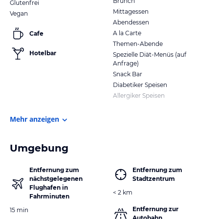
Brunch
Glutenfrei
Mittagessen
Vegan
Abendessen
A la Carte
Cafe
Themen-Abende
Hotelbar
Spezielle Diät-Menüs (auf
Anfrage)
Snack Bar
Diabetiker Speisen
Allergiker Speisen
Mehr anzeigen
Umgebung
Entfernung zum
Entfernung zum
nächstgelegenen
Stadtzentrum
Flughafen in
< 2 km
Fahrminuten
Entfernung zur
15 min
Autobahn