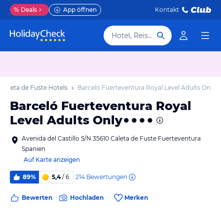
%
Deals
App öffnen
Kontakt
Hotel, Reiseziel
Caleta de Fuste Hotels
Barceló Fuerteventura Royal Level Adults Only
Barceló Fuerteventura Royal
Level Adults Only
Avenida del Castillo S/N 35610 Caleta de Fuste Fuerteventura
Spanien
Auf Karte anzeigen
214
Bewertungen
89%
5,4
/ 6
Bewerten
Hochladen
Merken