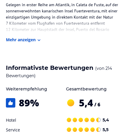
Gelegen in erster Reihe am Atlantik, in Caleta de Fuste, auf der
sonnenverwöhnten kanarischen Insel Fuerteventura, mit einer
einzigartigen Umgebung in direktem Kontakt mit der Natur
7 Kilometer vom Flughafen von Fuerteventura entfernt
12 Kilometer zur Hauptstadt der Insel, Puerto del Rosario
35 Minuten in Richtung Norden liegt der Naturpark der Dünen
Mehr anzeigen
von Corralejo
60 Minuten sind es bis zur Halbinsel Jandía, eine herrliche Enklave
im Süden der Insel
Zimmer / Unterbringung im Hotel
Informativste Bewertungen
(von
214
Renovierte Royal Level Suiten mit allen Annehmlichkeiten
Bewertungen)
ausgestattet.
Weiterempfehlung
Gesamtbewertung
Gastronomie im Hotel
89
%
5,4
Gastronomische Bereiche für jeden Geschmack.
/ 6
Restaurants:
Hotel
5,4
Büffetrestaurant "Terra Sana": Internationale Küche.
A la Carte-Restaurant "Dolce Vita": Italienische Küche.
Service
5,5