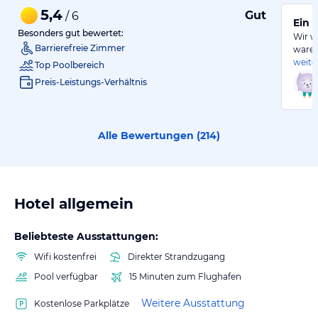
5,4
Gut
/ 6
Ein 
Besonders gut bewertet:
Wir w
Barrierefreie Zimmer
waren
weite
Top Poolbereich
Preis-Leistungs-Verhältnis
Alle Bewertungen (
214
)
Hotel allgemein
Beliebteste Ausstattungen:
Wifi kostenfrei
Direkter Strandzugang
Pool verfügbar
15 Minuten zum Flughafen
Weitere Ausstattung
Kostenlose Parkplätze