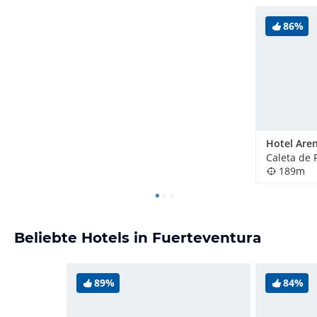
86%
Hotel Aren
Caleta de 
189m
Beliebte Hotels in Fuerteventura
89%
84%