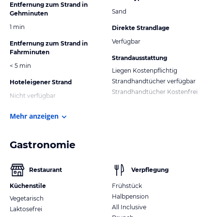
Entfernung zum Strand in
Sand
Gehminuten
1 min
Direkte Strandlage
Verfügbar
Entfernung zum Strand in
Fahrminuten
Strandausstattung
< 5 min
Liegen Kostenpflichtig
Strandhandtücher verfügbar
Hoteleigener Strand
Strandhandtücher Kostenfrei
Nicht verfügbar
Mehr anzeigen
Gastronomie
Restaurant
Verpflegung
Küchenstile
Frühstück
Halbpension
Vegetarisch
All Inclusive
Laktosefrei