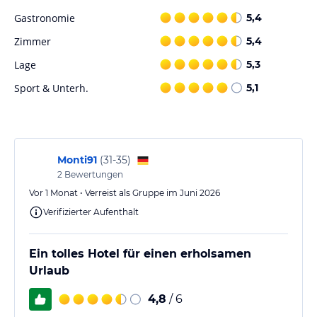
A la Carte-Restaurant "La Perlita": internationale Küche.
El Faro Lounge Bar
Gastronomie
5,4
La Goleta "Eiscreme und Kaffee"
Zimmer
5,4
The Show Factory "theater" Getränke und Shows
Pool-Bar "Terra Sana"
Lage
5,3
Sport & Unterh.
5,1
Sport und Unterhaltung
Wellness-Center und Sportanlagen.
Sport:
- Minigolf
Monti91
(
31-35
)
- Paddle
2
Bewertungen
- Tennis
Vor 1 Monat • Verreist als Gruppe im Juni 2026
- Basketball
Verifizierter Aufenthalt
- Hallenfußball
- Boccia
- Beach-Volley
Ein tolles Hotel für einen erholsamen
- Wasserpolo
Urlaub
- Tischtennis
- Shuffelboard
4,8
/ 6
- Javelot