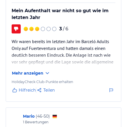
Mein Aufenthalt war nicht so gut wie im
letzten Jahr
3
/ 6
Wir waren bereits im letzten Jahr im Barceló Adults
Only auf Fuerteventura und hatten damals einen
deutlich besseren Eindruck. Die Anlage ist nach wie
vor sehr gepflegt und die Lage sowie die allgemeine
Atmosphäre sind angenehm. Leider hat die Qualität
Mehr anzeigen
im Vergleich zum Vorjahr nachgelassen.
HolidayCheck Club-Punkte erhalten
Unser Zimmer war inzwischen deutlich in die Jahre
Hilfreich
Teilen
gekommen. Die Tür schloss nicht richtig und mehrere
Ecken und Kanten waren stark beschädigt. Auch die
Sauberkeit entsprach nicht mehr dem Standard, den
wir vom letzten…
Mario
(
46-50
)
1
Bewertungen