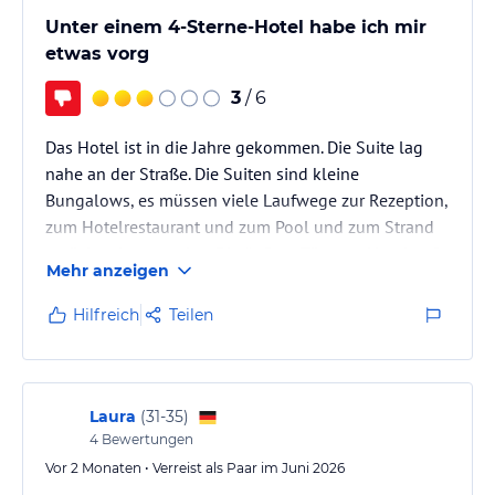
Unter einem 4-Sterne-Hotel habe ich mir
etwas vorg
3
/ 6
Das Hotel ist in die Jahre gekommen. Die Suite lag
nahe an der Straße. Die Suiten sind kleine
Bungalows, es müssen viele Laufwege zur Rezeption,
zum Hotelrestaurant und zum Pool und zum Strand
zurück gelegt werden. Die äußere Tür vom Hotel auf
Mehr anzeigen
das Gelände klemmte dermaßen, dass häufig nur
durch die Hilfe anderer ein Zutritt möglich war. Das
Hilfreich
Teilen
Badezimmer war durch eine schwierige Schließkombi
nicht einfach zu öffnen.
Laura
(
31-35
)
4
Bewertungen
Vor 2 Monaten • Verreist als Paar im Juni 2026