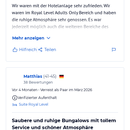
- Schnorcheln
Wir waren mit der Hotelanlage sehr zufrieden. Wir
waren im Royal Level Adults Only Bereich und haben
Weitere im Hotel und in der Umgebung organisierte Aktivitäten:
die ruhige Atmosphäre sehr genossen. Es war
- 2 Golfplätze (2 km entfernt)
- Club-Haus (2 km entfernt)
jederzeit möglich auch die weiteren Bereiche des
- Golfladen (2 km entfernt)
Hotels zu betreten oder zu nutzen. Das haben wir
- Tauchen
Mehr anzeigen
allerdings nur im Rahmen eines reservierten
- Windsurf
Abendessens in Anspruch genommen. Das Zimmer
Hilfreich
Teilen
war geräumig und sauber. Natürlich gibt es auch
Sonstige Einrichtungen und Services
Kleinigkeiten, die durchaus zeitnah renoviert werden
SPA mit 3000 m2 Fläche (Thalassotherapiezentrum) mit:
könnten (Fugen oder Fußleisten) - das gibt es
Solarium
allerdings wohl in jedem Hotel. Das Essen…
Matthias
(
41-45
)
Schönheitssalon
38
Bewertungen
Fitnesszentrum
Sauna
Vor 4 Monaten • Verreist als Paar im März 2026
Whirlpool
Verifizierter Aufenthalt
Massageservice
Suite Royal Level
Hinweis:
Allgemeine und unverbindliche
Hoteliers-/Veranstalter-/Kataloginformationen. Alle Angaben
Saubere und ruhige Bungalows mit tollem
ohne Gewähr und ohne Prüfung durch HolidayCheck. Bitte
Service und schöner Atmosphäre