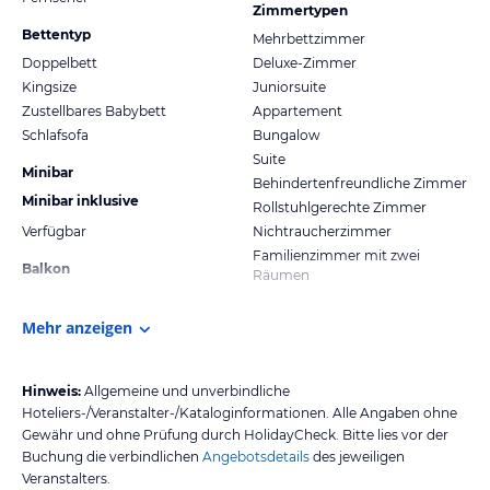
Zimmertypen
Bettentyp
Mehrbettzimmer
Doppelbett
Deluxe-Zimmer
Kingsize
Juniorsuite
Zustellbares Babybett
Appartement
Schlafsofa
Bungalow
Suite
Minibar
Behindertenfreundliche Zimmer
Minibar inklusive
Rollstuhlgerechte Zimmer
Verfügbar
Nichtraucherzimmer
Familienzimmer mit zwei
Balkon
Räumen
Mehr anzeigen
Hinweis:
Allgemeine und unverbindliche
Hoteliers-/Veranstalter-/Kataloginformationen. Alle Angaben ohne
Gewähr und ohne Prüfung durch HolidayCheck. Bitte lies vor der
Buchung die verbindlichen
Angebotsdetails
des jeweiligen
Veranstalters.