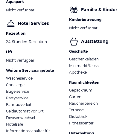
Aquapark
Familie & Kinder
Nicht verfügbar
Kinderbetreuung
Hotel Services
Nicht verfügbar
Rezeption
Ausstattung
24-Stunden-Rezeption
Geschäfte
Lift
Geschenkeladen
Nicht verfügbar
Minimarkt/Kiosk
Weitere Serviceangebote
Apotheke
Wäscheservice
Räumlichkeiten
Concierge
Gepäckraum
Bügelservice
Garten
Partyservice
Raucherbereich
Fahrradverleih
Terrasse
Geldautomat vor Ort
Diskothek
Devisenwechsel
Fitnesscenter
Hotelsafe
Informationsschalter für
Unterhaltung