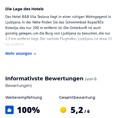
Die Lage des Hotels
Das Hotel B&B Vila Teslova liegt in einer ruhigen Wohngegend in
Ljubljana. In der Nähe finden Sie das Schwimmbad Kopališče
Kolezija, das nur 200 m entfernt ist. Die Unterkunft ist auch
günstig gelegen, um die Burg von Ljubljana zu besuchen, die nur
1,3 km entfernt liegt. Der nächste Flughafen, Ljubljana, ist etwa 21
km entfernt.
Mehr anzeigen
Zimmer / Unterbringung im Hotel
Die Zimmer und Apartments in der Vila Teslova sind individuell
gestaltet und bieten eine gemütliche und komfortable
Atmosphäre. Jede Wohneinheit verfügt über eine Klimaanlage und
Informativste Bewertungen
(von
6
kostenloses WLAN. Die Apartments verfügen über eine
Küchenzeile mit Kühlschrank und Mikrowelle, während die
Bewertungen)
privaten Zimmer Zugang zu einem Gemeinschaftsbad haben. Ein
Flachbild-TV und ein eigenes Badezimmer mit Dusche sind in allen
Weiterempfehlung
Gesamtbewertung
Wohneinheiten vorhanden. Zimmer mit Stadtblick bieten auch
100
%
5,2
einen Wasserkocher.
/ 6