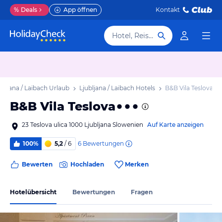
%
Deals
App öffnen
Kontakt
Hotel, Reiseziel
ubljana / Laibach Urlaub
Ljubljana / Laibach Hotels
B&B Vila Teslova
B&B Vila Teslova
23 Teslova ulica 1000 Ljubljana Slowenien
Auf Karte anzeigen
6
Bewertungen
100%
5,2
/ 6
Bewerten
Hochladen
Merken
Hotelübersicht
Bewertungen
Fragen