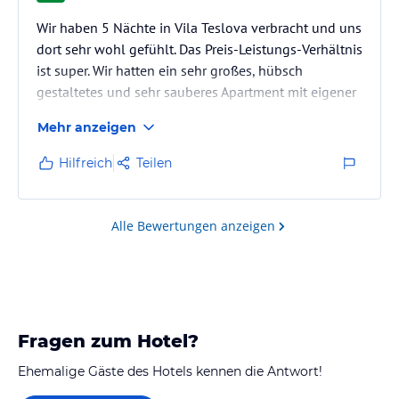
Wir haben 5 Nächte in Vila Teslova verbracht und uns
dort sehr wohl gefühlt. Das Preis-Leistungs-Verhältnis
ist super. Wir hatten ein sehr großes, hübsch
gestaltetes und sehr sauberes Apartment mit eigener
Küche. Die Frau, die die Unterkunft führt, war sehr
Mehr anzeigen
nett und hilfsbereit. Das B&B liegt ein wenig abseits
von Altstadt, Busbahnhof und Co., aber beides ist
Hilfreich
Teilen
noch fußläufig und außerdem sind Taxifahrten in
Ljubljana sehr preiswert, sodass auch das kein
Problem darstellte. Das Frühstücksangebot war
Alle Bewertungen anzeigen
überschaubar,…
Fragen zum Hotel?
Ehemalige Gäste des Hotels kennen die Antwort!