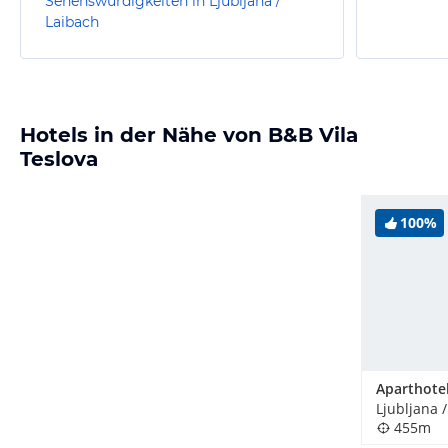
Sehenswürdigkeiten in Ljubljana /
Laibach
Hotels in der Nähe von B&B Vila
Teslova
100%
Ljubljana 
455m