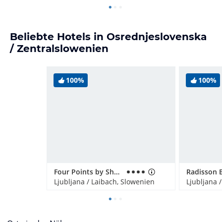
Beliebte Hotels in Osrednjeslovenska
/ Zentralslowenien
100%
100%
Four Points by Sheraton Hotel Ljubljana Mons
Ljubljana / Laibach, Slowenien
Ljubljana 