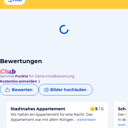
Filter
Bewertungen
Sammle
Punkte
für Deine Hotelbewertung.
Kostenlos anmelden
Bewerten
Bilder hochladen
Stadtnahes Appartement
5
/ 6
Schö
Wir hatten ein Appartement für eine Nacht. Das
Der 
Appartement war mit allem Nötigen…
weiterlesen
in de
weite