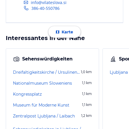
info@vilateslova.si
386-40-550786
Karte
Interessantes in der Nähe
Sehenswürdigkeiten
Spor
Dreifaltigkeitskirche / Ursulinenkirche
1,0
km
Ljubljan
Nationalmuseum Sloweniens
1,1
km
Kongressplatz
1,1
km
Museum für Moderne Kunst
1,1
km
Zentralpost Ljubljana / Laibach
1,2
km