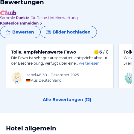
Bewertungen
Sammle
Punkte
für Deine Hotelbewertung.
Kostenlos anmelden
Bewerten
Bilder hochladen
Tolle, empfehlenswerte Fewo
6
/ 6
Toll
Die Fewo ist sehr gut ausgestattet, entspricht absolut
Wir w
der Beschreibung, verfügt über eine…
weiterlesen
5) ei
Isabel
46-50
•
Dezember 2025
Aus Deutschland
Alle Bewertungen (
12
)
Hotel allgemein