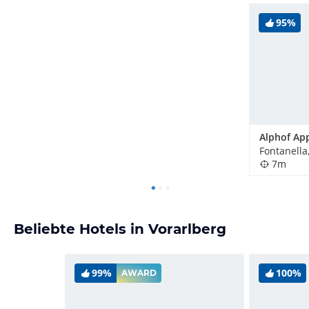
95%
Fontanella
7m
Beliebte Hotels in Vorarlberg
99%
100%
AWARD