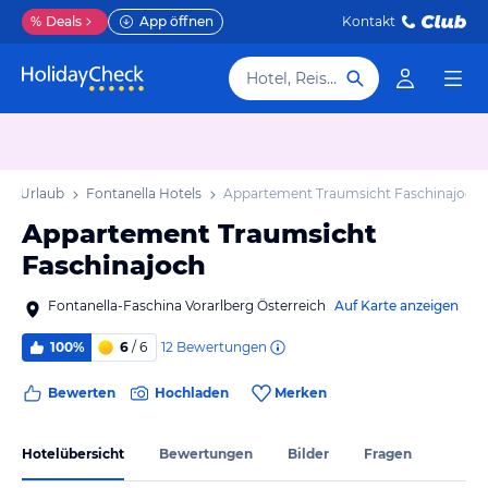
%
Deals
App öffnen
Kontakt
Hotel, Reiseziel
lla Urlaub
Fontanella Hotels
Appartement Traumsicht Faschinajoch
Appartement Traumsicht
Faschinajoch
Fontanella-Faschina Vorarlberg Österreich
Auf Karte anzeigen
12
Bewertungen
100%
6
/ 6
Bewerten
Hochladen
Merken
Hotelübersicht
Bewertungen
Bilder
Fragen