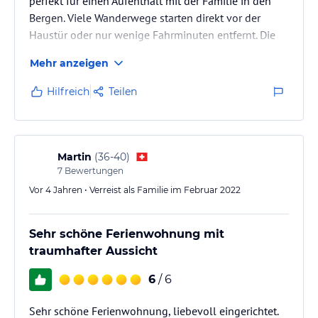
perfekt für einen Aufenthalt mit der Familie in den
Bergen. Viele Wanderwege starten direkt vor der
Haustür oder nur wenige Fahrminuten entfernt. Die
traumhafte Aussicht war das absolute Highlight für
Mehr anzeigen
uns!
Hilfreich
Teilen
Martin
(
36-40
)
7
Bewertungen
Vor 4 Jahren • Verreist als Familie im Februar 2022
Sehr schöne Ferienwohnung mit
traumhafter Aussicht
6
/ 6
Sehr schöne Ferienwohnung, liebevoll eingerichtet.