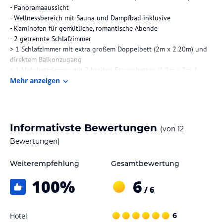
- Panoramaaussicht
- Wellnessbereich mit Sauna und Dampfbad inklusive
- Kaminofen für gemütliche, romantische Abende
- 2 getrennte Schlafzimmer
> 1 Schlafzimmer mit extra großem Doppelbett (2m x 2.20m) und
direktem Balkonzugang
> 1 Mehrbettzimmer mit 2 breiten Etagenbetten (1.2m x 2m &
0.9m x 2m)
Mehr anzeigen
- Babyreisebett & Hochstuhl
- Toilettensitzverkleinerung & Tritthocker
- 2 Balkone
- Luxuriöse, voll ausgestattete Küche mit Arbeitsplatte aus
Informativste Bewertungen
(von
12
Naturstein, Nespresso Kaffeemaschine, Geschirrspüler,
Bewertungen)
Induktionsherd, Backofen, Mikrowelle und geräumigem
Kühlschrank mit Gefrierfach (Pizzagröße)
- 46″ Fernseher
Weiterempfehlung
Gesamtbewertung
- Badezimmer mit Walk-in Dusche, Regendusche,
100
%
6
Doppelwaschbecken
/ 6
- Separates WC
- Trockenraum mit Skischuhwärmern
- Waschmaschine & Trockner mit Münzautomat
Hotel
6