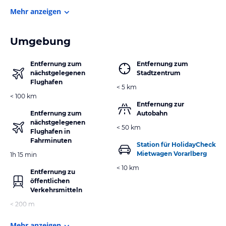
Mehr anzeigen
Umgebung
Entfernung zum
Entfernung zum
nächstgelegenen
Stadtzentrum
Flughafen
< 5 km
< 100 km
Entfernung zur
Entfernung zum
Autobahn
nächstgelegenen
< 50 km
Flughafen in
Fahrminuten
Station für HolidayCheck
Mietwagen Vorarlberg
1h 15 min
< 10 km
Entfernung zu
öffentlichen
Verkehrsmitteln
< 200 m
Mehr anzeigen