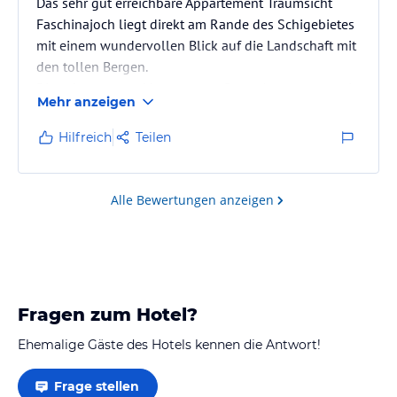
Das sehr gut erreichbare Appartement Traumsicht
Faschinajoch liegt direkt am Rande des Schigebietes
mit einem wundervollen Blick auf die Landschaft mit
den tollen Bergen.
Die sehr neue und bestens gepflegte Ausstattung mit
Mehr anzeigen
sehr guter Raumaufteilung lässt einem das Herz
höher schlagen, man fühlt sich gleich "zu Hause".
Hilfreich
Teilen
Nebst sehr guten Parkmöglichkeiten, Aufzug im Haus
und Schikeller, erfreut man sich auch dem
abendlichen Saunagang mit Ruheraum.
Alle Bewertungen anzeigen
Einfach SUPER !!
Fragen zum Hotel?
Ehemalige Gäste des Hotels kennen die Antwort!
Frage stellen