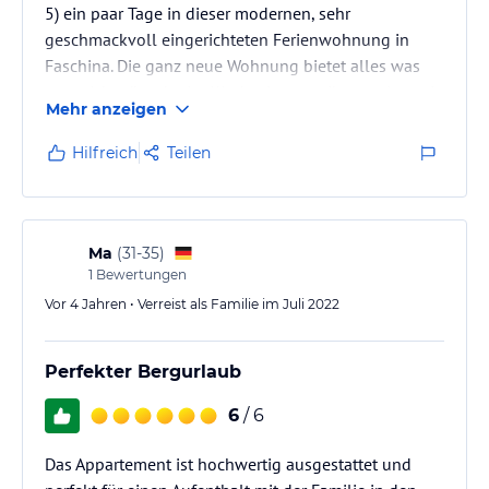
5) ein paar Tage in dieser modernen, sehr
geschmackvoll eingerichteten Ferienwohnung in
Faschina. Die ganz neue Wohnung bietet alles was
man sich wünscht, im Kinderzimmer gibt es mit zwei
Mehr anzeigen
Etagenbetten ausreichend Platz auch für größere
Familien und die unteren Betten sind deutlich breiter
Hilfreich
Teilen
als üblich, man kann sich also problemlos dort zu
einem Kind dazu legen. Die Wohnung ist voll
ausgestattet und der Kontakt zur besonders
freundlichen und umsichtigen Gastgeberin…
Ma
(
31-35
)
1
Bewertungen
Vor 4 Jahren • Verreist als Familie im Juli 2022
Perfekter Bergurlaub
6
/ 6
Das Appartement ist hochwertig ausgestattet und