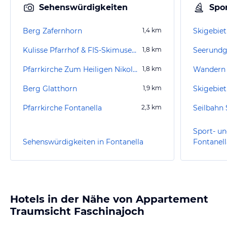
Sehenswürdigkeiten
Spor
Berg Zafernhorn
1,4
km
Skigebiet
Kulisse Pfarrhof & FIS-Skimuseum
1,8
km
Seerundg
Pfarrkirche Zum Heiligen Nikolaus
1,8
km
Wandern
Berg Glatthorn
1,9
km
Skigebie
Pfarrkirche Fontanella
2,3
km
Seilbahn 
Sport- un
Sehenswürdigkeiten in Fontanella
Fontanell
Hotels in der Nähe von Appartement
Traumsicht Faschinajoch