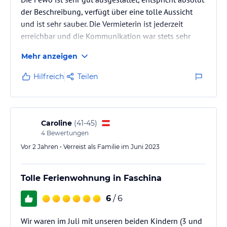
der Beschreibung, verfügt über eine tolle Aussicht
und ist sehr sauber. Die Vermieterin ist jederzeit
erreichbar und die Kommunikation war stets sehr
freundliche.
Mehr anzeigen
Der Wellnessbereich ist optimal, um nach einem
Skitag zu entspannen.
Hilfreich
Teilen
Die Skibushaltestelle ist nur wenige Meter vom Haus
entfernt.
Caroline
(
41-45
)
4
Bewertungen
Vor 2 Jahren • Verreist als Familie im Juni 2023
Tolle Ferienwohnung in Faschina
6
/ 6
Wir waren im Juli mit unseren beiden Kindern (3 und