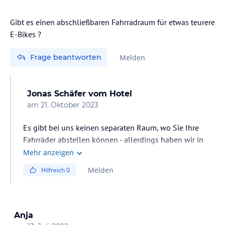
Gibt es einen abschließbaren Fahrradraum für etwas teurere
E-Bikes ?
Frage beantworten
Melden
Jonas Schäfer
vom Hotel
am
21. Oktober 2023
Es gibt bei uns keinen separaten Raum, wo Sie Ihre
Fahrräder abstellen können - allerdings haben wir in
der Tiefgarage einen Bereich, wo Sie Ihre Fahrräder
Mehr anzeigen
abstellen und mit einem Schloss an der Wand
Melden
Hilfreich
0
befestigen können. Mit besten Grüßen!
Anja