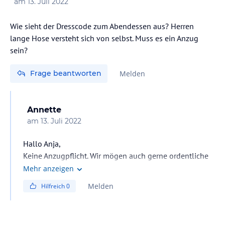
am
13. Juli 2022
Wie sieht der Dresscode zum Abendessen aus? Herren
lange Hose versteht sich von selbst. Muss es ein Anzug
sein?
Frage beantworten
Melden
Annette
am
13. Juli 2022
Hallo Anja,
Keine Anzugpflicht. Wir mögen auch gerne ordentliche
Kleidung, aber Hose und Hemd ist ok, waren auch
Mehr anzeigen
welche im Shirt, sogar kurze Hose und auch Birkenstock
Melden
Hilfreich
0
waren vertreten.