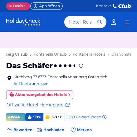
%
Deals
App öffnen
Kontakt
Hotel, Reiseziel
rarlberg Urlaub
Fontanella Urlaub
Fontanella Hotels
Das Schäfer
Das Schäfer
Kirchberg 77 6733 Fontanella Vorarlberg Österreich
Auf Karte anzeigen
Aktionsangebot des Hotels
Offizielle Hotel Homepage
1.209
Bewertungen
AWARD
99%
5,8
/ 6
Bewerten
Hochladen
Merken