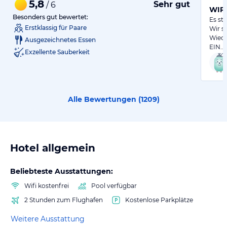
5,8
Sehr gut
/ 6
WIR
Besonders gut bewertet:
Es st
Erstklassig für Paare
Wir s
Wiede
Ausgezeichnetes Essen
EIN…
Exzellente Sauberkeit
Alle Bewertungen (
1209
)
Hotel allgemein
Beliebteste Ausstattungen:
Wifi kostenfrei
Pool verfügbar
2 Stunden zum Flughafen
Kostenlose Parkplätze
Weitere Ausstattung