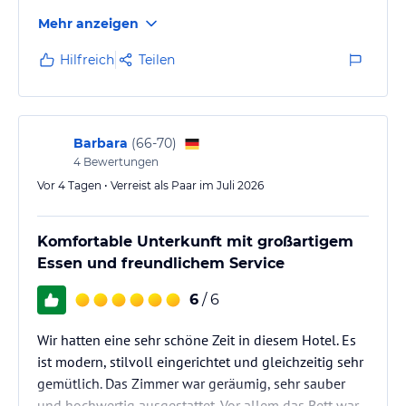
abseits von ausgetretenen Touristenpfaden.
Mehr anzeigen
Sonstige Einrichtungen und Services
Hilfreich
Teilen
Nachhaltigkeit
Der sinnvolle und effiziente Umgang mit Ressourcen und
Rohstoffen ist unser tägliches Brot. Viele kleine Details, sinnvoll
und nachhaltig gelöst, ergeben die Summe unseres ökologischen
Barbara
(
66-70
)
Fußabdrucks – und genau dieser ist uns besonders wichtig.
4
Bewertungen
Manchmal sind es nur Kleinigkeiten, manchmal ist auch eine
Investition notwendig, aber es lohnt sich. IMMER!
Vor 4 Tagen • Verreist als Paar im Juli 2026
Hinweis:
Allgemeine und unverbindliche
Komfortable Unterkunft mit großartigem
Hoteliers-/Veranstalter-/Kataloginformationen. Alle Angaben
ohne Gewähr und ohne Prüfung durch HolidayCheck. Bitte
Essen und freundlichem Service
lies vor der Buchung die verbindlichen
Angebotsdetails
des
jeweiligen Veranstalters.
6
/ 6
Wir hatten eine sehr schöne Zeit in diesem Hotel. Es
ist modern, stilvoll eingerichtet und gleichzeitig sehr
gemütlich. Das Zimmer war geräumig, sehr sauber
und hochwertig ausgestattet. Vor allem das Bett war