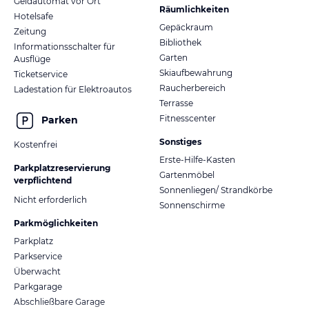
Geldautomat vor Ort
Räumlichkeiten
Hotelsafe
Gepäckraum
Zeitung
Bibliothek
Informationsschalter für
Garten
Ausflüge
Skiaufbewahrung
Ticketservice
Raucherbereich
Ladestation für Elektroautos
Terrasse
Fitnesscenter
Parken
Sonstiges
Kostenfrei
Erste-Hilfe-Kasten
Parkplatzreservierung
Gartenmöbel
verpflichtend
Sonnenliegen/ Strandkörbe
Nicht erforderlich
Sonnenschirme
Parkmöglichkeiten
Parkplatz
Parkservice
Überwacht
Parkgarage
Abschließbare Garage