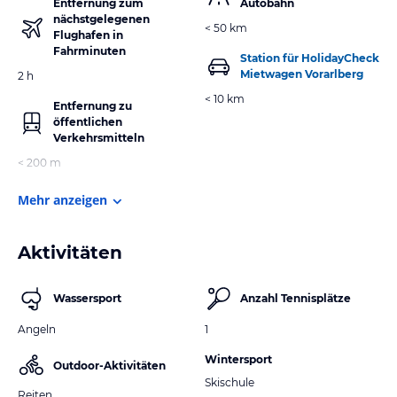
Entfernung zum
Autobahn
nächstgelegenen
< 50 km
Flughafen in
Fahrminuten
Station für HolidayCheck
Mietwagen Vorarlberg
2 h
< 10 km
Entfernung zu
öffentlichen
Verkehrsmitteln
< 200 m
Mehr anzeigen
Aktivitäten
Wassersport
Anzahl Tennisplätze
Angeln
1
Wintersport
Outdoor-Aktivitäten
Skischule
Reiten