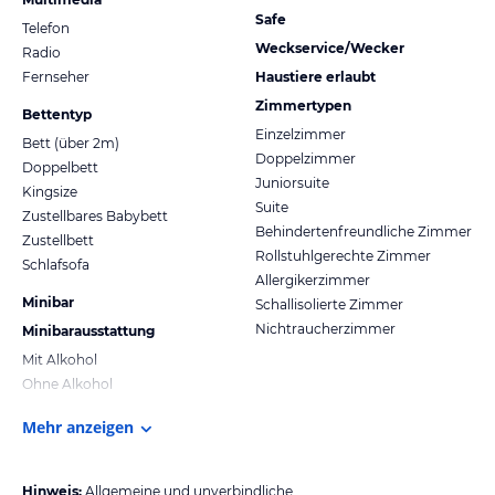
Safe
Telefon
Weckservice/Wecker
Radio
Fernseher
Haustiere erlaubt
Zimmertypen
Bettentyp
Einzelzimmer
Bett (über 2m)
Doppelzimmer
Doppelbett
Juniorsuite
Kingsize
Suite
Zustellbares Babybett
Behindertenfreundliche Zimmer
Zustellbett
Rollstuhlgerechte Zimmer
Schlafsofa
Allergikerzimmer
Minibar
Schallisolierte Zimmer
Nichtraucherzimmer
Minibarausstattung
Mit Alkohol
Ohne Alkohol
Mehr anzeigen
Hinweis:
Allgemeine und unverbindliche