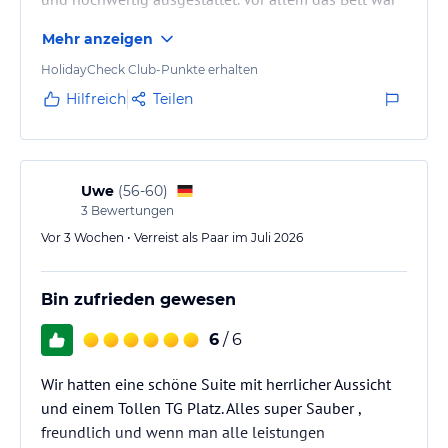
äußerst bequem, sodass man nach einem Tag in den
Mehr anzeigen
Bergen richtig gut schlafen konnte. Auch die kleinen
Details wie die Pflegeprodukte und die durchdachte
HolidayCheck Club-Punkte erhalten
Einrichtung haben überzeugt. Das Frühstücksbuffet
Hilfreich
Teilen
war abwechslungsreich und qualitativ hochwertig –
frische Produkte, viel Auswahl und für jeden
Geschmack…
Uwe
(
56-60
)
3
Bewertungen
Vor 3 Wochen • Verreist als Paar im Juli 2026
Bin zufrieden gewesen
6
/ 6
Wir hatten eine schöne Suite mit herrlicher Aussicht
und einem Tollen TG Platz. Alles super Sauber ,
freundlich und wenn man alle leistungen