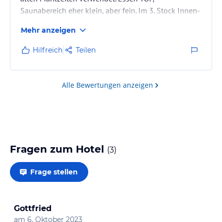
Saunabereich eher klein, aber fein. Im 3. Stock Innen-
und Aussenbad (mit Sprudel, angenehm warm:-)) mit
Mehr anzeigen
TOP Bergbistro
Hilfreich
Teilen
Alle Bewertungen anzeigen
Fragen zum Hotel
(
3
)
Frage stellen
Gottfried
am
6. Oktober 2023