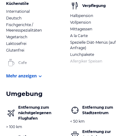
Küchenstile
Verpflegung
International
Halbpension
Deutsch
Vollpension
Fischgerichte /
Mittagessen
Meeresspezialitäten
A la Carte
Vegetarisch
Spezielle Diät-Menüs (auf
Laktosefrei
Anfrage)
Glutenfrei
Lunchpakete
Allergiker Speisen
Cafe
Mehr anzeigen
Umgebung
Entfernung zum
Entfernung zum
nächstgelegenen
Stadtzentrum
Flughafen
< 50 km
> 100 km
Entfernung zur