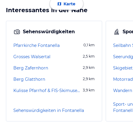
Karte
Interessantes in der Nähe
Sehenswürdigkeiten
Spor
Pfarrkirche Fontanella
0,1
km
Seilbahn 
Grosses Walsertal
2,5
km
Seerundg
Berg Zafernhorn
2,9
km
Skigebiet
Berg Glatthorn
2,9
km
Motorrad
Kulisse Pfarrhof & FIS-Skimuseum
3,9
km
Wandern
Sport- un
Sehenswürdigkeiten in Fontanella
Fontanell