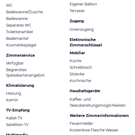
Eigener Balkon
WC
Terrasse
Badewanne/Dusche
Badewanne
Zugang
Separates WC
Innenzugang
Toilettenartikel
Bademantel
Elektronische
Kosmetikspiegel
Zimmerschlüssel
Mobiliar
Zimmerservice
Küche
Verfügbar
Schreibtisch
Begrenztes
Sitzecke
Speisekartenangebot
Kochnische
Klimatisierung
Haushaltsgeräte
Heizung
Kaffee- und
Kamin
Teezubereitungsmöglichkeiten
TV-Empfang
Weitere Zimmerinformationen
Kabel-TV
Feuermelder
Satelliten-TV
Kostenlose Flasche Wasser
Multimedia