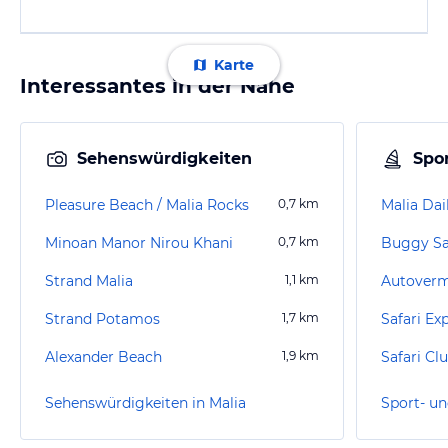
Karte
Interessantes in der Nähe
Sehenswürdigkeiten
Spor
Pleasure Beach / Malia Rocks
0,7
km
Malia Dai
Minoan Manor Nirou Khani
0,7
km
Buggy Sa
Strand Malia
1,1
km
Strand Potamos
1,7
km
Safari Ex
Alexander Beach
1,9
km
Safari Cl
Sehenswürdigkeiten in Malia
Sport- un