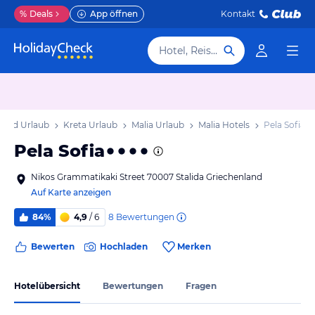
%
Deals
App öffnen
Kontakt
Hotel, Reiseziel
land Urlaub
Kreta Urlaub
Malia Urlaub
Malia Hotels
Pela Sofia
Pela Sofia
Nikos Grammatikaki Street 70007 Stalida Griechenland
Auf Karte anzeigen
8
Bewertungen
84%
4,9
/ 6
Bewerten
Hochladen
Merken
Hotelübersicht
Bewertungen
Fragen