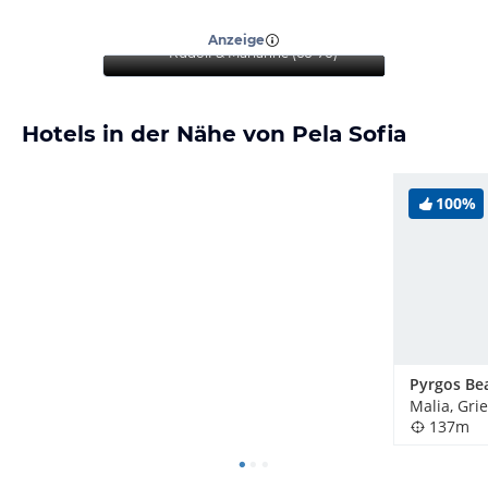
“
Jeder sollte dieses Hotel
mal Erleben dürfen
”
Anzeige
Rudolf & Marianne
(
66-70
)
Hotels in der Nähe von Pela Sofia
100%
Malia, Gri
137m