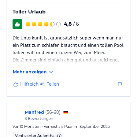
Hinweis:
Verfasst von HolidayCheck mit Hilfe von KI. Alle
Angaben ohne Gewähr. Bitte lies vor der Buchung die
Toller Urlaub
verbindlichen
Angebotsdetails
des jeweiligen Veranstalters.
4,8
/ 6
Die Unterkunft ist grundsätzlich super wenn man nur
ein Platz zum schlafen braucht und einen tollen Pool
haben will und einen kurzen Weg zum Meer.
Die Zimmer sind einfach aber gut und ausreichend,
nur leider roch eins der Zimmer sehr unangenehm.
Mehr anzeigen
Das Frühstück ist nur auf Engländer ausgelegt und
wirklich sehr einfach. Man hat die Wahl zwischen ca 7
Hilfreich
Teilen
verschiedenen Sachen, wobei zb ein Frühstück mit
zwei Toast und etwas Obst und einem kleinen Stück
Frühstück war allerdings wollten die Kinder Kellers
gab es nur die…
Manfred
(
56-60
)
3
Bewertungen
Vor 10 Monaten • Verreist als Paar im September 2025
Verifizierter Aufenthalt