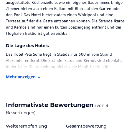
ausgestattete Küchenzeile sowie ein eigenes Badezimmer. Einige
Zimmer bieten auch einen Balkon mit Blick auf den Garten oder
den Pool. Das Hotel bietet zudem einen Whirlpool und eine
Terrasse, auf der die Gäste entspannen können. Die Strände Ikaros
und Kernos sind nur einen kurzen Spaziergang entfernt und der
Flughafen Iraklio ist gut erreichbar.
Die Lage des Hotels
Das Hotel Pela Sofia liegt in Stalida, nur 500 m vom Strand
Alexander entfernt. Die Strände Ikaros und Kernos sind ebenfalls
in der Nähe. Die Umgebung bietet viele Möglichkeiten für
Freizeitaktivitäten wie Schwimmen, Sonnenbaden und
Mehr anzeigen
Wassersport. In der Nähe des Hotels finden Sie auch Restaurants,
Bars und Geschäfte. Der internationale Flughafen Iraklio ist etwa
27 km entfernt.
Zimmer / Unterbringung im Hotel
Informativste Bewertungen
(von
8
Die Zimmer im Hotel Pela Sofia sind komfortabel und modern
Bewertungen)
eingerichtet. Sie verfügen über eine voll ausgestattete
Küchenzeile, einen Essbereich und ein eigenes Badezimmer. Einige
Weiterempfehlung
Gesamtbewertung
Zimmer bieten auch einen Balkon mit Blick auf den Garten oder