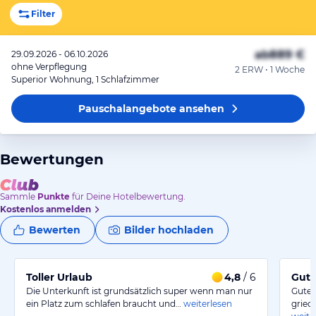
Filter
ab
889 €
29.09.2026 - 06.10.2026
ohne Verpflegung
2 ERW • 1 Woche
Superior Wohnung, 1 Schlafzimmer
Pauschalangebote
ansehen
Bewertungen
Sammle
Punkte
für Deine Hotelbewertung.
Kostenlos anmelden
Bewerten
Bilder hochladen
Toller Urlaub
4,8
/ 6
Gute
Die Unterkunft ist grundsätzlich super wenn man nur
Gutes
ein Platz zum schlafen braucht und…
weiterlesen
griec