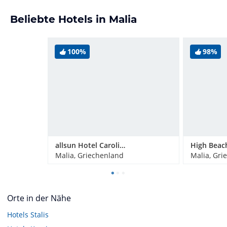
Beliebte Hotels in Malia
100%
98%
allsun Hotel Carolina Sun Beach
High Beac
Malia, Griechenland
Malia, Gri
Orte in der Nähe
Hotels
Stalis