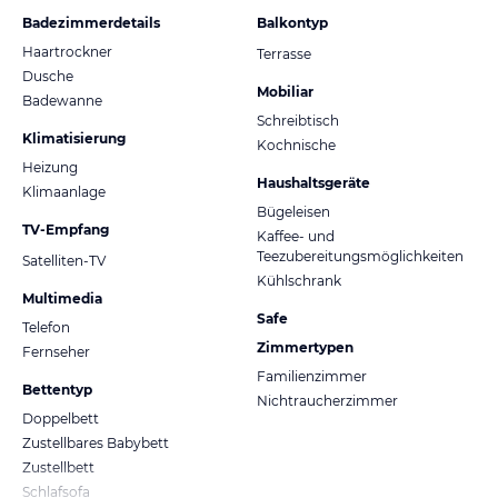
Badezimmerdetails
Balkontyp
Haartrockner
Terrasse
Dusche
Mobiliar
Badewanne
Schreibtisch
Klimatisierung
Kochnische
Heizung
Haushaltsgeräte
Klimaanlage
Bügeleisen
TV-Empfang
Kaffee- und
Teezubereitungsmöglichkeiten
Satelliten-TV
Kühlschrank
Multimedia
Safe
Telefon
Zimmertypen
Fernseher
Familienzimmer
Bettentyp
Nichtraucherzimmer
Doppelbett
Zustellbares Babybett
Zustellbett
Schlafsofa