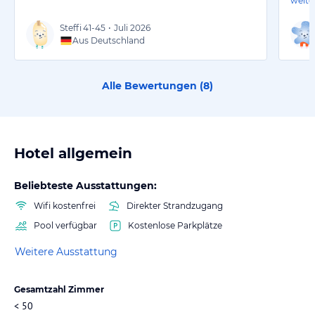
weite
Steffi
41-45
•
Juli 2026
Aus Deutschland
Alle Bewertungen (
8
)
Hotel allgemein
Beliebteste Ausstattungen:
Wifi kostenfrei
Direkter Strandzugang
Pool verfügbar
Kostenlose Parkplätze
Weitere Ausstattung
Gesamtzahl Zimmer
< 50