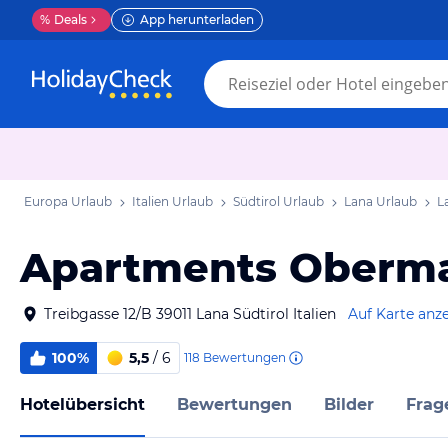
%
Deals
App herunterladen
Europa Urlaub
Italien Urlaub
Südtirol Urlaub
Lana Urlaub
L
Apartments Oberm
Treibgasse 12/B 39011 Lana Südtirol Italien
Auf Karte anz
100%
5,5
/ 6
118
Bewertungen
Hotelübersicht
Bewertungen
Bilder
Frag