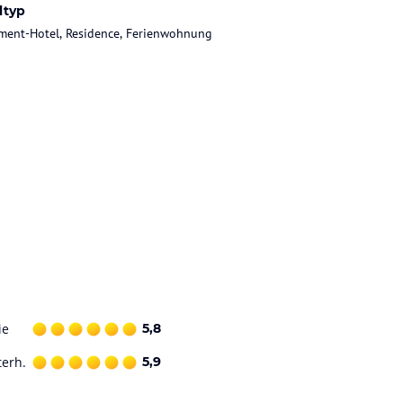
ltyp
ment-Hotel, Residence, Ferienwohnung
ie
5,8
terh.
5,9