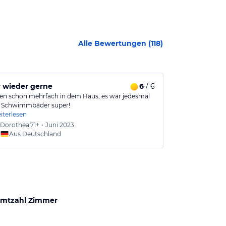
Alle Bewertungen (
118
)
 wieder gerne
6
/ 6
Retro Urlau
en schon mehrfach in dem Haus, es war jedesmal
Eine wahre Woh
e Schwimmbäder super!
sauber Unterku
iterlesen
Dorothea
71+
•
Juni 2023
Sonja
3
Aus Deutschland
Aus
mtzahl Zimmer