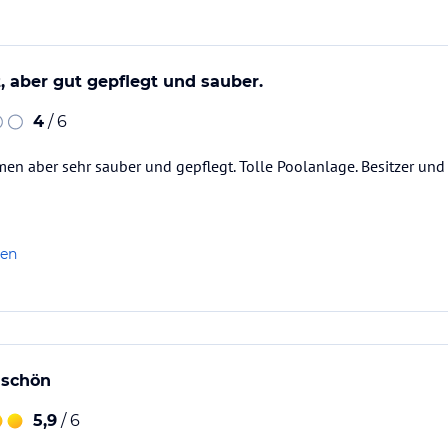
 Dusche, WC, einem Wohnraum mit Küchenzeile,
 sehr geräumiger Balkon mit Blick auf unser
t, aber gut gepflegt und sauber.
eiche Restaurants mit traditionellen Südtiroler
4
/ 6
zeria`s, sowie Gourmetrestaurants.
en aber sehr sauber und gepflegt. Tolle Poolanlage. Besitzer und 
ard-, Tischtenniss- und einen Kickerraum.
len
ataloginformationen. Alle Angaben ohne
uchung die verbindlichen
Angebotsdetails
des
 schön
5,9
/ 6