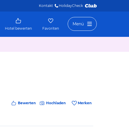
Kontakt
HolidayCheck 
Menü
Hotel bewerten
Favoriten
Bewerten
Hochladen
Merken