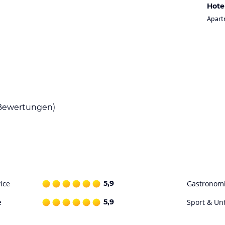
om Stadtzentrum Bozen entfernt. Lana liegt
Hote
tivitäten wie Wandern, Biken, Golfen, gemütliche
Apart
he.
nuten). Der bekannte Kalterersee und die
nuten).
30 qm)
über ein Doppelbett, einer Küchenzeile,
ewertungen)
e, Flachbild- Sat- TV, Wäscheständer und einem
5 qm)
melig ausgestattet mit einem Doppelzimmer,
eile, einer Sitzecke mit Esstisch, ein
, Wäscheständer und einem geräumigen Balkon
ice
5,9
Gastronom
e
5,9
Sport & Un
0 qm)
eisenden