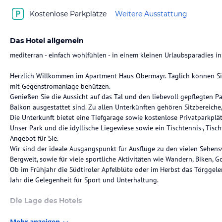
Kostenlose Parkplätze
Weitere Ausstattung
Das Hotel allgemein
mediterran - einfach wohlfühlen - in einem kleinen Urlaubsparadies 
Herzlich Willkommen im Apartment Haus Obermayr. Täglich können Si
mit Gegenstromanlage benützen.
Genießen Sie die Aussicht auf das Tal und den liebevoll gepflegten P
Balkon ausgestattet sind. Zu allen Unterkünften gehören Sitzbereiche
Die Unterkunft bietet eine Tiefgarage sowie kostenlose Privatparkplät
Unser Park und die idyllische Liegewiese sowie ein Tischtennis-, Tisc
Angebot für Sie.
Wir sind der ideale Ausgangspunkt für Ausflüge zu den vielen Sehens
Bergwelt, sowie für viele sportliche Aktivitäten wie Wandern, Biken, 
Ob im Frühjahr die Südtiroler Apfelblüte oder im Herbst das Törgge
Jahr die Gelegenheit für Sport und Unterhaltung.
Die Lage des Hotels
Die „Apartments Obermayr“ befinden sich im Herzen von Lana, umgeb
Mehr anzeigen