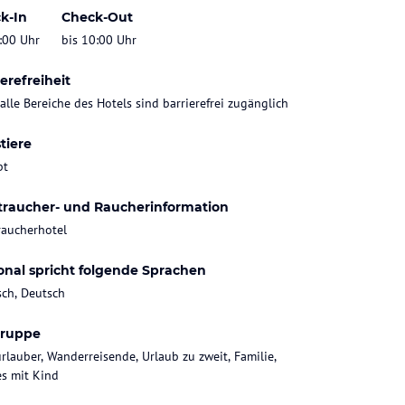
k-In
Check-Out
:00 Uhr
bis 10:00 Uhr
erefreiheit
 alle Bereiche des Hotels sind barrierefrei zugänglich
tiere
bt
traucher- und Raucherinformation
raucherhotel
onal spricht folgende Sprachen
sch, Deutsch
gruppe
rlauber, Wanderreisende, Urlaub zu zweit, Familie,
es mit Kind