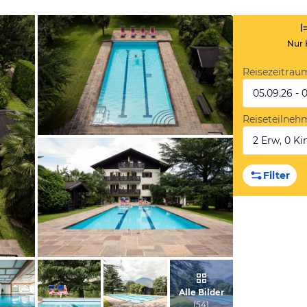
Nur 
Reisezeitrau
05.09.26 - 
Reiseteilneh
2 Erw, 0 Kin
vom Hotelier, Juni 2017
Filter
vom Hotelier, Juni 2017
Alle Bilder
(
54
)