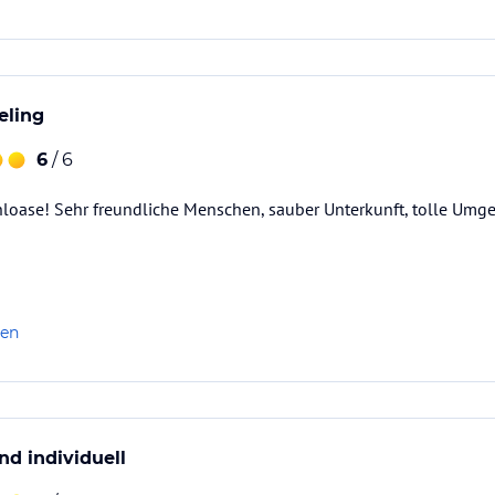
eling
6
/ 6
oase! Sehr freundliche Menschen, sauber Unterkunft, tolle Umgeb
len
und individuell