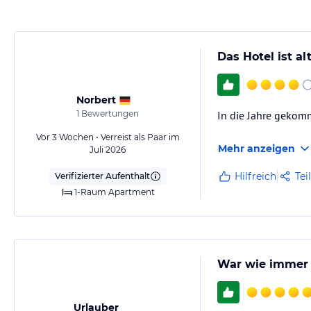
Zwei separate Doppelzimmer mit jeweils einem Badezimmer mit Bad/
einer Sitzecke mit Esstisch, Flachbild- Sat- TV, Wäscheständer und ein
Schwimmbad und unserem mediterranen Traum- Park.
Das Hotel ist al
Gastronomie im Hotel
Keine Restauration im Haus. In unmittelbarer Nähe befinden sich zahlr
Spezialitäten, sowie italienische Restaurants, typische Gasthäuser, Piz
Norbert
1
Bewertungen
In die Jahre gekomm
Sport und Unterhaltung
Vor 3 Wochen • Verreist als Paar im
In der Unterkunft gibt es einen kostenlosen Fahrradverleih, einen Bill
Mehr anzeigen
Juli 2026
Hilfreich
Tei
Verifizierter Aufenthalt
Hinweis:
Allgemeine und unverbindliche Hoteliers-/Veranstalter-/K
1-Raum Apartment
Gewähr und ohne Prüfung durch HolidayCheck. Bitte lies vor der B
jeweiligen Veranstalters.
War wie immer
Urlauber