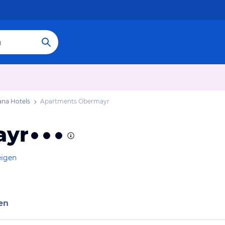
ana Hotels
Apartments Obermayr
ayr
eigen
en