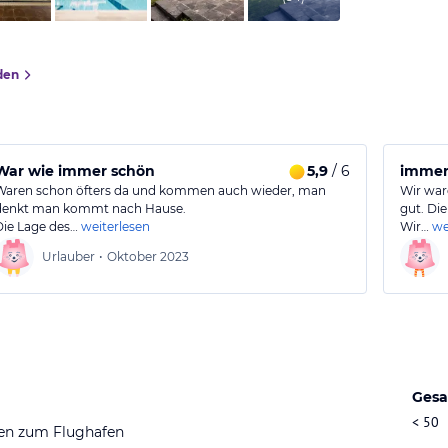
den
War wie immer schön
5,9
/ 6
immer
Waren schon öfters da und kommen auch wieder, man
Wir war
denkt man kommt nach Hause.
gut. Di
Die Lage des…
weiterlesen
Wir…
we
Urlauber
•
Oktober 2023
Gesa
< 50
en zum Flughafen