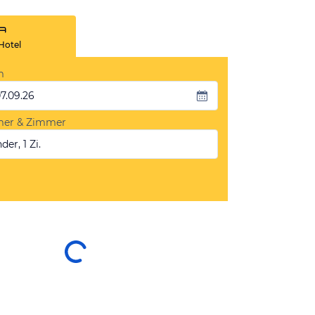
Hotel
m
07.09.26
mer & Zimmer
der, 1 Zi.