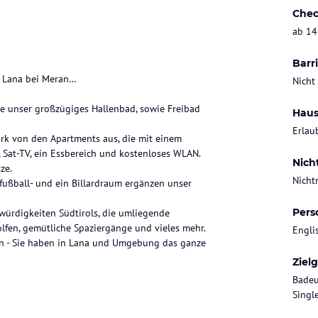
Chec
ab 14
Barri
in Lana bei Meran…
Nicht
e unser großzügiges Hallenbad, sowie Freibad
Haus
Erlau
ark von den Apartments aus, die mit einem
, Sat-TV, ein Essbereich und kostenloses WLAN.
Nich
ze.
Nicht
hfußball- und ein Billardraum ergänzen unser
Pers
würdigkeiten Südtirols, die umliegende
Golfen, gemütliche Spaziergänge und vieles mehr.
Engli
len - Sie haben in Lana und Umgebung das ganze
Ziel
Badeu
Singl
en von Obstgärten.