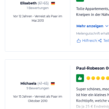
Elisabeth
(
61-65
)
1
Bewertungen
Tolle Appartements,
Kneipen in der Nähe
Vor 12 Jahren • Verreist als Paar im
Mai 2013
Mehr anzeigen
Meilengutschrift erhal
Hilfreich
Tei
Paul-Robeson 0
Michaela
(
41-45
)
9
Bewertungen
Super schönes, mod
ist hier ein kleines
Vor 15 Jahren • Verreist als Paar im
Kochtöpfe, welche w
Oktober 2010
Da ja 25 € Endreini