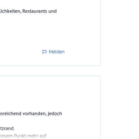
lichkeiten, Restaurants und
Melden
usreichend vorhanden, jedoch
tzrand.
 diesem Punkt mehr auf