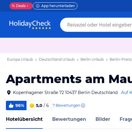
%
Deals
App herunterladen
Europa Urlaub
Deutschland Urlaub
Berlin Urlaub
Berlin-Prenz
Apartments am Ma
Kopenhagener Straße 72 10437 Berlin Deutschland
Auf K
96%
5,0
/ 6
7
Bewertungen
Hotelübersicht
Bewertungen
Bilder
Frag