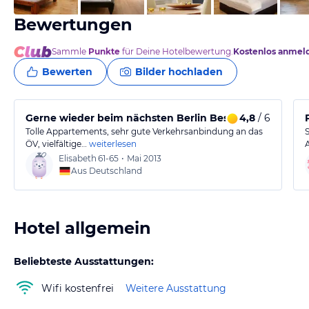
Bewertungen
Sammle
Punkte
für Deine Hotelbewertung.
Kostenlos anmel
Bewerten
Bilder hochladen
Gerne wieder beim nächsten Berlin Besuch
4,8
/ 6
Tolle Appartements, sehr gute Verkehrsanbindung an das
ÖV, vielfältige…
weiterlesen
Elisabeth
61-65
•
Mai 2013
Aus Deutschland
Hotel allgemein
Beliebteste Ausstattungen:
Wifi kostenfrei
Weitere Ausstattung