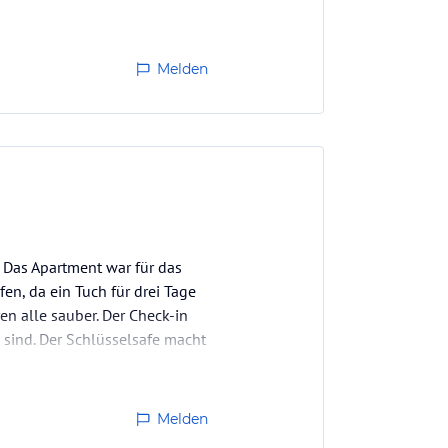
 ein Bade - sowie ein kleines
Melden
. Das Apartment war für das
en, da ein Tuch für drei Tage
ren alle sauber. Der Check-in
 sind. Der Schlüsselsafe macht
Melden