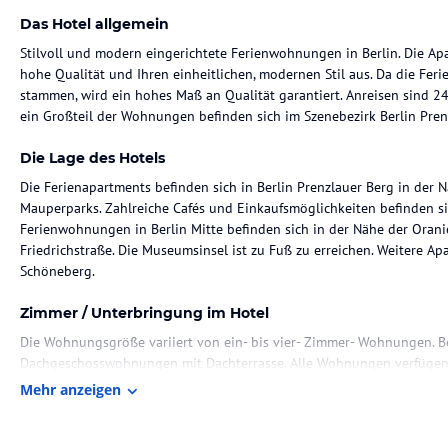
Das Hotel allgemein
Stilvoll und modern eingerichtete Ferienwohnungen in Berlin. Die Apa
hohe Qualität und Ihren einheitlichen, modernen Stil aus. Da die F
stammen, wird ein hohes Maß an Qualität garantiert. Anreisen sind 
ein Großteil der Wohnungen befinden sich im Szenebezirk Berlin Pren
Die Lage des Hotels
Die Ferienapartments befinden sich in Berlin Prenzlauer Berg in der 
Mauperparks. Zahlreiche Cafés und Einkaufsmöglichkeiten befinden s
Ferienwohnungen in Berlin Mitte befinden sich in der Nähe der Oran
Friedrichstraße. Die Museumsinsel ist zu Fuß zu erreichen. Weitere Ap
Schöneberg.
Zimmer / Unterbringung im Hotel
Die Wohnungsgröße variiert von ein- bis vier- Zimmer- Wohnungen. B
Dachgeschosswohnungen mit Dachterrasse. Alle Wohnungen verfügen 
Badezimmer, sowie einen kostenlosen Internetanschluss (Kabel, teilwei
Mehr anzeigen
Gastronomie im Hotel