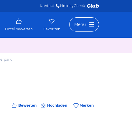
Kontakt
HolidayCheck 
Menü
Hotel bewerten
Favoriten
erpark
Bewerten
Hochladen
Merken