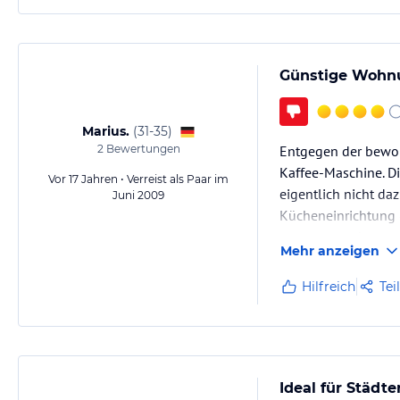
Günstige Wohn
Marius.
(
31-35
)
2
Bewertungen
Entgegen der bewor
Kaffee-Maschine. D
Vor 17 Jahren • Verreist als Paar im
eigentlich nicht da
Juni 2009
Kücheneinrichtung (
sparsam, auch was d
Mehr anzeigen
Hilfreich
Tei
Ideal für Städte