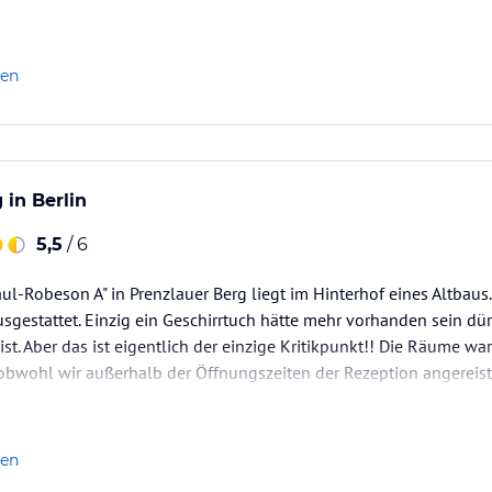
 wird.
rhanden. Für zwei Tage und zwei Personen allerdings nur jeweils
len
 in Berlin
5,5
/ 6
ul-Robeson A" in Prenzlauer Berg liegt im Hinterhof eines Altbaus
sgestattet. Einzig ein Geschirrtuch hätte mehr vorhanden sein dürf
st. Aber das ist eigentlich der einzige Kritikpunkt!! Die Räume wa
obwohl wir außerhalb der Öffnungszeiten der Rezeption angereist
 flexibel!!
tments sind…
len