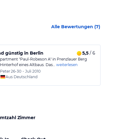
Alle Bewertungen (
7
)
d günstig in Berlin
5,5
/ 6
Günstige W
partment "Paul-Robeson A" in Prenzlauer Berg
Entgegen der 
 Hinterhof eines Altbaus. Das…
weiterlesen
es leider nur e
Peter
26-30
•
Juli 2010
Marius.
Aus Deutschland
Aus
mtzahl Zimmer