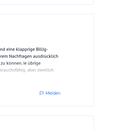
d eine klapprige Billig-
herem Nachfragen ausdrücklich
 zu können. ie übrige
brauchsfähig, aber ziemlich
e…
Melden