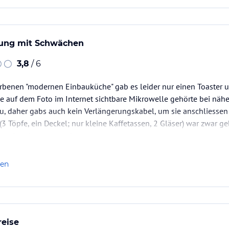
ung mit Schwächen
3,8
/ 6
benen "modernen Einbauküche" gab es leider nur einen Toaster un
ie auf dem Foto im Internet sichtbare Mikrowelle gehörte bei nä
zu, daher gabs auch kein Verlängerungskabel, um sie anschliessen
3 Töpfe, ein Deckel; nur kleine Kaffetassen, 2 Gläser) war zwar ge
ie Qualität anging. Die Netzwerkkabel waren zu kurz, das länger
len
reise