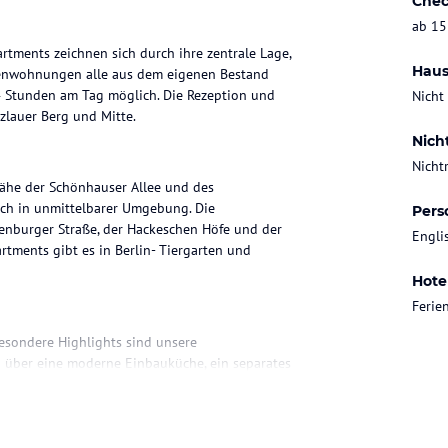
Chec
ab 15
rtments zeichnen sich durch ihre zentrale Lage,
Haus
erienwohnungen alle aus dem eigenen Bestand
24 Stunden am Tag möglich. Die Rezeption und
Nicht
zlauer Berg und Mitte.
Nich
Nicht
Nähe der Schönhauser Allee und des
ich in unmittelbarer Umgebung. Die
Pers
ienburger Straße, der Hackeschen Höfe und der
Engli
artments gibt es in Berlin- Tiergarten und
Hote
Feri
esondere Highlights sind unsere
über eine moderne Einbauküche, ein separates
se Wifi).