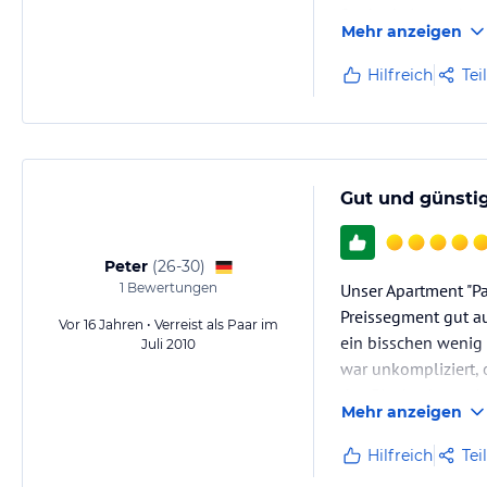
Sauberkeit geachtet
Mehr anzeigen
Handtücher waren vo
Handtuch.
Hilfreich
Tei
Zu beachten wäre…
Gut und günstig
Peter
(
26-30
)
1
Bewertungen
Unser Apartment "Pa
Preissegment gut au
Vor 16 Jahren • Verreist als Paar im
ein bisschen wenig i
Juli 2010
war unkompliziert, 
das Einchecken sehr
Mehr anzeigen
Fazit: Die t&c apar
Hilfreich
Tei