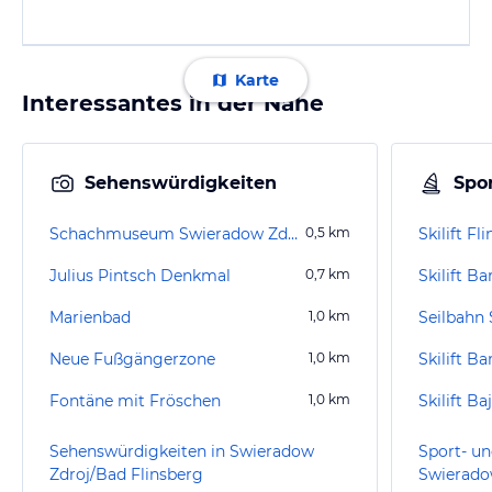
Karte
Interessantes in der Nähe
Sehenswürdigkeiten
Spor
Schachmuseum Swieradow Zdroj/Bad Flinsberg
0,5
km
Skilift Fl
Julius Pintsch Denkmal
0,7
km
Skilift Ba
Marienbad
1,0
km
Seilbahn
Neue Fußgängerzone
1,0
km
Skilift B
Fontäne mit Fröschen
1,0
km
Skilift Ba
Sehenswürdigkeiten in Swieradow
Sport- un
Zdroj/Bad Flinsberg
Swierado