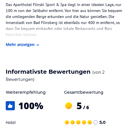
Das Aparthotel Flinski Sport & Spa liegt in einer idealen Lage, nur
100 m von der Seilbahn entfernt. Von hier aus können Sie bequem
die umliegenden Berge erkunden und die Natur genießen. Die
Innenstadt von Bad Flinsberg ist ebenfalls nur 400 m entfernt, so
dass Sie bequem einkaufen oder lokale Restaurants und Bars
besuchen können.
Mehr anzeigen
Zimmer / Unterbringung im Hotel
Die Apartments im Aparthotel Flinski Sport & Spa sind individuell
eingerichtet und mit lebendigen Farben und gemusterten Tapeten
gestaltet. Jedes Apartment verfügt über einen Balkon, einen
Informativste Bewertungen
(von
2
Sitzbereich mit Flachbild-TV und ein eigenes Bad mit Dusche und
Haartrockner. Eine gut ausgestattete Küche oder Küchenzeile ist
Bewertungen)
ebenfalls vorhanden, so dass Sie Ihre eigenen Mahlzeiten
zubereiten können.
Weiterempfehlung
Gesamtbewertung
100
%
5
Gastronomie im Hotel
/ 6
Im Restaurant des Aparthotels Flinski Sport & Spa können Sie
italienische Küche und Biogerichte genießen. Hier werden frische
Hotel
5,0
Zutaten und regionale Produkte verwendet, um Ihnen eine