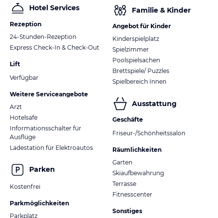
Hotel Services
Familie & Kinder
Rezeption
Angebot für Kinder
24-Stunden-Rezeption
Kinderspielplatz
Express Check-In & Check-Out
Spielzimmer
Poolspielsachen
Lift
Brettspiele/ Puzzles
Verfügbar
Spielbereich Innen
Weitere Serviceangebote
Ausstattung
Arzt
Hotelsafe
Geschäfte
Informationsschalter für
Friseur-/Schönheitssalon
Ausflüge
Ladestation für Elektroautos
Räumlichkeiten
Garten
Parken
Skiaufbewahrung
Terrasse
Kostenfrei
Fitnesscenter
Parkmöglichkeiten
Sonstiges
Parkplatz