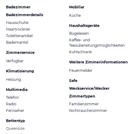
Badezimmer
Mobiliar
Badezimmerdetails
Küche
Hausschuhe
Haushaltsgeräte
Haartrockner
Bügeleisen
Toilettenartikel
Kaffee- und
Bademantel
Teezubereitungsmöglichkeiten
Kühlschrank
Zimmerservice
Verfügbar
Weitere Zimmerinformationen
Feuermelder
Klimatisierung
Heizung
Safe
Weckservice/Wecker
Multimedia
Zimmertypen
Telefon
Radio
Familienzimmer
Fernseher
Nichtraucherzimmer
Bettentyp
Queensize