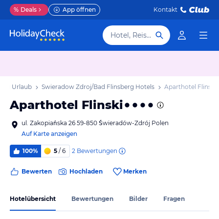
%
Deals
App öffnen
Kontakt
Hotel, Reiseziel
berg Urlaub
Swieradow Zdroj/Bad Flinsberg Hotels
Aparthotel Flinski
Aparthotel Flinski
ul. Zakopiańska 26 59-850 Świeradów-Zdrój Polen
Auf Karte anzeigen
2
Bewertungen
100%
5
/ 6
Bewerten
Hochladen
Merken
Hotelübersicht
Bewertungen
Bilder
Fragen