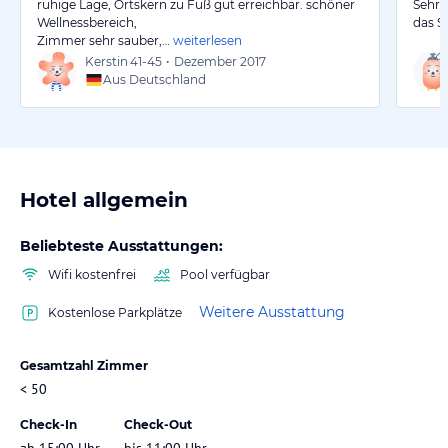
ruhige Lage, Ortskern zu Fuß gut erreichbar. schöner
Sehr 
Wellnessbereich,
das S
Zimmer sehr sauber,…
weiterlesen
Kerstin
41-45
•
Dezember 2017
Aus Deutschland
Hotel allgemein
Beliebteste Ausstattungen:
Wifi kostenfrei
Pool verfügbar
Weitere Ausstattung
Kostenlose Parkplätze
Gesamtzahl Zimmer
< 50
Check-In
Check-Out
ab 15:00 Uhr
bis 11:00 Uhr