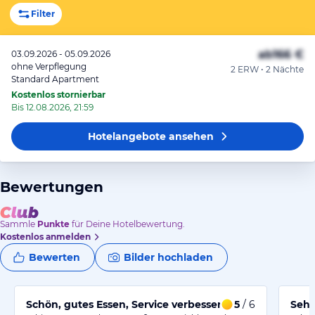
Filter
ab
166 €
03.09.2026 - 05.09.2026
ohne Verpflegung
2 ERW • 2 Nächte
Standard Apartment
Kostenlos stornierbar
Bis 12.08.2026, 21:59
Hotelangebote
ansehen
Bewertungen
Sammle
Punkte
für Deine Hotelbewertung.
Kostenlos anmelden
Bewerten
Bilder hochladen
Schön, gutes Essen, Service verbesserungswürdig
5
/ 6
Sehr