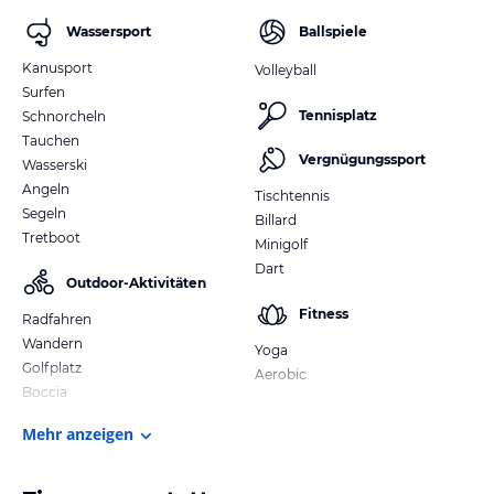
Wassersport
Ballspiele
Kanusport
Volleyball
Surfen
Tennisplatz
Schnorcheln
Tauchen
Vergnügungssport
Wasserski
Angeln
Tischtennis
Segeln
Billard
Tretboot
Minigolf
Dart
Outdoor-Aktivitäten
Fitness
Radfahren
Wandern
Yoga
Golfplatz
Aerobic
Boccia
Mehr anzeigen