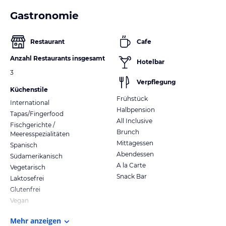
Gastronomie
Restaurant
Cafe
Anzahl Restaurants insgesamt
Hotelbar
3
Verpflegung
Küchenstile
Frühstück
International
Halbpension
Tapas/Fingerfood
All Inclusive
Fischgerichte /
Brunch
Meeresspezialitäten
Mittagessen
Spanisch
Abendessen
Südamerikanisch
A la Carte
Vegetarisch
Snack Bar
Laktosefrei
Glutenfrei
Vegan
Mehr anzeigen