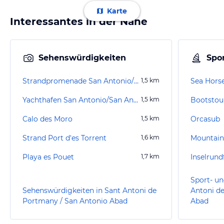
Karte
Interessantes in der Nähe
Sehenswürdigkeiten
Spor
Strandpromenade San Antonio/San Antoni de Portmany
1,5
km
Sea Hors
Yachthafen San Antonio/San Antoni de Portmany
1,5
km
Bootstou
Calo des Moro
1,5
km
Orcasub
Strand Port d'es Torrent
1,6
km
Mountain
Playa es Pouet
1,7
km
Inselrund
Sport- un
Sehenswürdigkeiten in Sant Antoni de
Antoni d
Portmany / San Antonio Abad
Abad