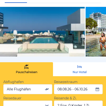
vom Hotelie
Pauschalreisen
Nur Hotel
Abflughafen
Reisezeitraum
Alle Flughäfen
08.08.26 - 06.10.26
Reisedauer
Reisende & Zi.
2 Erw, 0 Kinder, 1 Zi.