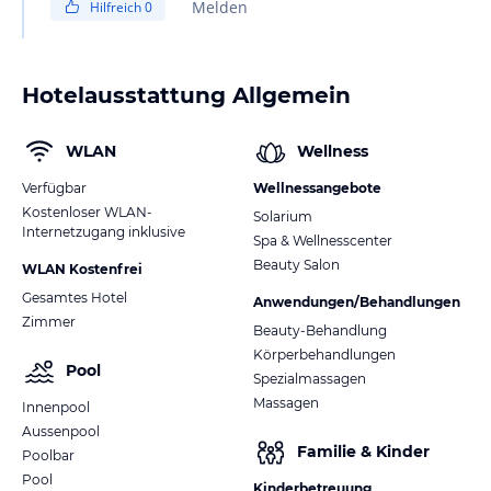
Melden
Hilfreich
0
Hotelausstattung Allgemein
WLAN
Wellness
Verfügbar
Wellnessangebote
Kostenloser WLAN-
Solarium
Internetzugang inklusive
Spa & Wellnesscenter
Beauty Salon
WLAN Kostenfrei
Gesamtes Hotel
Anwendungen/Behandlungen
Zimmer
Beauty-Behandlung
Körperbehandlungen
Pool
Spezialmassagen
Massagen
Innenpool
Aussenpool
Familie & Kinder
Poolbar
Pool
Kinderbetreuung