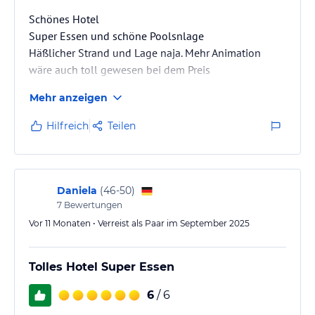
Hinweis:
Allgemeine und unverbindliche
Schönes Hotel
Hoteliers-/Veranstalter-/Kataloginformationen. Alle Angaben
Super Essen und schöne Poolsnlage
ohne Gewähr und ohne Prüfung durch HolidayCheck. Bitte
Häßlicher Strand und Lage naja. Mehr Animation
lies vor der Buchung die verbindlichen
Angebotsdetails
des
wäre auch toll gewesen bei dem Preis
jeweiligen Veranstalters.
Mehr anzeigen
Hilfreich
Teilen
Daniela
(
46-50
)
7
Bewertungen
Vor 11 Monaten • Verreist als Paar im September 2025
Tolles Hotel Super Essen
6
/ 6