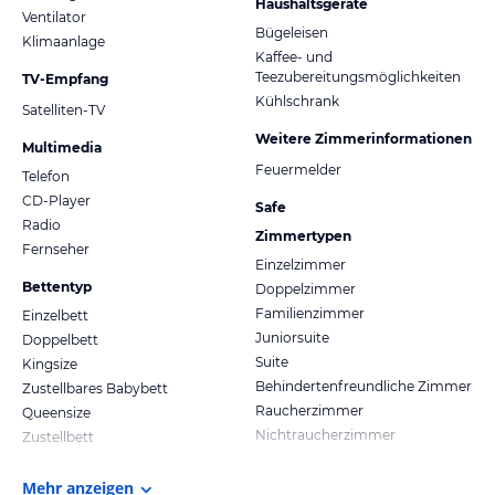
Haushaltsgeräte
Ventilator
Bügeleisen
Klimaanlage
Kaffee- und
Teezubereitungsmöglichkeiten
TV-Empfang
Kühlschrank
Satelliten-TV
Weitere Zimmerinformationen
Multimedia
Feuermelder
Telefon
CD-Player
Safe
Radio
Zimmertypen
Fernseher
Einzelzimmer
Bettentyp
Doppelzimmer
Familienzimmer
Einzelbett
Juniorsuite
Doppelbett
Suite
Kingsize
Behindertenfreundliche Zimmer
Zustellbares Babybett
Raucherzimmer
Queensize
Nichtraucherzimmer
Zustellbett
Mehr anzeigen