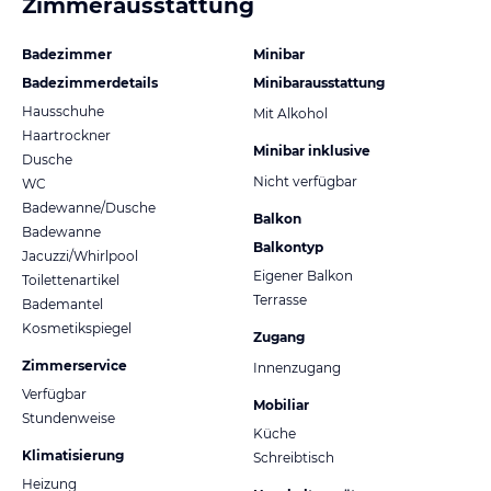
Zimmerausstattung
Badezimmer
Minibar
Badezimmerdetails
Minibarausstattung
Hausschuhe
Mit Alkohol
Haartrockner
Minibar inklusive
Dusche
Nicht verfügbar
WC
Badewanne/Dusche
Balkon
Badewanne
Balkontyp
Jacuzzi/Whirlpool
Eigener Balkon
Toilettenartikel
Terrasse
Bademantel
Kosmetikspiegel
Zugang
Zimmerservice
Innenzugang
Verfügbar
Mobiliar
Stundenweise
Küche
Klimatisierung
Schreibtisch
Heizung