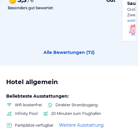
Gut
/ 6
Saub
Besonders gut bewertet:
Große
Zwei 
weite
Alle Bewertungen (
72
)
Hotel allgemein
Beliebteste Ausstattungen:
Wifi kostenfrei
Direkter Strandzugang
Infinity Pool
20 Minuten zum Flughafen
Weitere Ausstattung
Parkplätze verfügbar