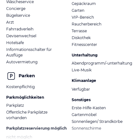
Wäscheservice
Gepäckraum
Concierge
Garten
Bügelservice
VIP-Bereich
Arzt
Raucherbereich
Fahrradverleih
Terrasse
Devisenwechsel
Diskothek
Hotelsafe
Fitnesscenter
Informationsschalter für
Ausflüge
Unterhaltung
Autovermietung
Abendprogramm/-unterhaltung
Live-Musik
Parken
Klimaanlage
Kostenpflichtig
Verfügbar
Parkmöglichkeiten
Sonstiges
Parkplatz
Erste-Hilfe-Kasten
Öffentliche Parkplätze
Gartenmöbel
vorhanden
Sonnenliegen/ Strandkörbe
Parkplatzreservierung möglich
Sonnenschirme
nicht möglich