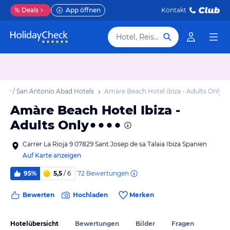
%
Deals
App öffnen
Kontakt
Hotel, Reiseziel
any / San Antonio Abad Hotels
Amàre Beach Hotel Ibiza - Adults Only
Amàre Beach Hotel Ibiza -
Adults Only
Carrer La Rioja 9 07829 Sant Josep de sa Talaia Ibiza Spanien
Auf Karte anzeigen
72
Bewertungen
95%
5,5
/ 6
Bewerten
Hochladen
Merken
Hotelübersicht
Bewertungen
Bilder
Fragen