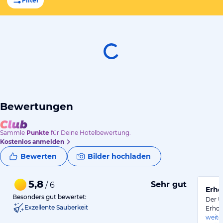
Filter
Bewertungen
Sammle
Punkte
für Deine Hotelbewertung.
Kostenlos anmelden
Bewerten
Bilder hochladen
5,8
Sehr gut
/ 6
Erho
Besonders gut bewertet:
Der U
Exzellente Sauberkeit
Erhol
weite