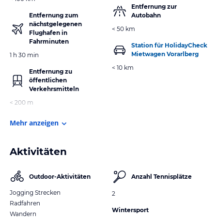
Entfernung zur
Entfernung zum
Autobahn
nächstgelegenen
< 50 km
Flughafen in
Fahrminuten
Station für HolidayCheck
Mietwagen Vorarlberg
1 h 30 min
< 10 km
Entfernung zu
öffentlichen
Verkehrsmitteln
< 200 m
Mehr anzeigen
Aktivitäten
Outdoor-Aktivitäten
Anzahl Tennisplätze
Jogging Strecken
2
Radfahren
Wintersport
Wandern