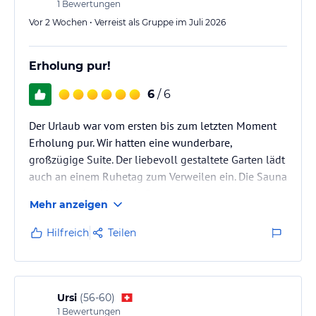
Sonstige Einrichtungen und Services
1
Bewertungen
Die Heimspitze ist mehr. Mehr als ein gemütlicher Schlafplatz.
Vor 2 Wochen • Verreist als Gruppe im Juli 2026
Denn bei uns ist Ihr Genuss inklusive. Vom leckeren Frühstück bis
zum Wahlmenü am Abend. Entspannung liefern der kleine aber
Erholung pur!
feine Wellnessbereich und die unvergleichliche Natur. Als
Sahnehäubchen obendrauf heißen wir Sie mit herzlicher
6
/ 6
Gastfreundschaft und einem ehrlichen Lächeln willkommen.
Wir sind mehr als ein Team. Unsere Herzen schlagen für die Berge
Der Urlaub war vom ersten bis zum letzten Moment
und unsere Heimat Gargellen im Montafon. Unsere Leidenschaft ist
das Gastgebersein. Unsere Freude ist das Urlaubsglück unserer
Erholung pur. Wir hatten eine wunderbare,
Gäste.
großzügige Suite. Der liebevoll gestaltete Garten lädt
auch an einem Ruhetag zum Verweilen ein. Die Sauna
Hinweis:
Allgemeine und unverbindliche
hat sogar eine kleine Außenterrasse.
Hoteliers-/Veranstalter-/Kataloginformationen. Alle Angaben
Mehr anzeigen
ohne Gewähr und ohne Prüfung durch HolidayCheck. Bitte
lies vor der Buchung die verbindlichen
Angebotsdetails
des
Hilfreich
Teilen
jeweiligen Veranstalters.
Ursi
(
56-60
)
1
Bewertungen