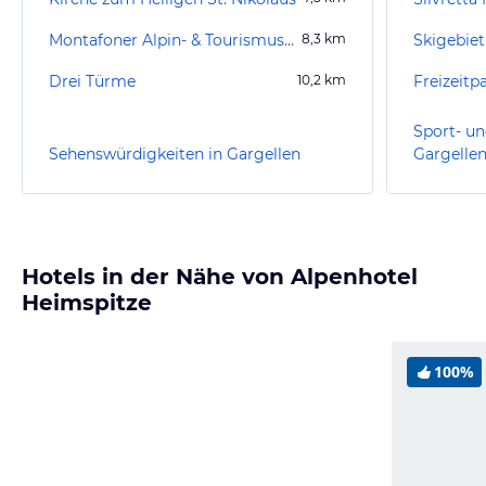
Montafoner Alpin- & Tourismusmuseum
8,3
km
Skigebiet
Drei Türme
10,2
km
Freizeit
Sport- un
Sehenswürdigkeiten in Gargellen
Gargelle
Hotels in der Nähe von Alpenhotel
Heimspitze
100%