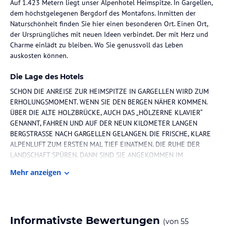
Auf 1.423 Metern liegt unser Alpenhotel Heimspitze. In Gargellen,
dem höchstgelegenen Bergdorf des Montafons. Inmitten der
Naturschönheit finden Sie hier einen besonderen Ort. Einen Ort,
der Ursprüngliches mit neuen Ideen verbindet. Der mit Herz und
Charme einlädt zu bleiben. Wo Sie genussvoll das Leben
auskosten können.
Die Lage des Hotels
SCHON DIE ANREISE ZUR HEIMSPITZE IN GARGELLEN WIRD ZUM
ERHOLUNGSMOMENT. WENN SIE DEN BERGEN NÄHER KOMMEN.
ÜBER DIE ALTE HOLZBRÜCKE, AUCH DAS „HÖLZERNE KLAVIER“
GENANNT, FAHREN UND AUF DER NEUN KILOMETER LANGEN
BERGSTRASSE NACH GARGELLEN GELANGEN. DIE FRISCHE, KLARE
ALPENLUFT ZUM ERSTEN MAL TIEF EINATMEN. DIE RUHE DER
LANDSCHAFT SPÜREN. DANN SIND SIE ANGEKOMMEN IM
URLAUBSGLÜCK.
Mehr anzeigen
Mitten im Zentrum von Gargellen.
Zimmer / Unterbringung im Hotel
Informativste Bewertungen
(von
55
Jedes einzelne Zimmer, jede Suite ist ein echtes Unikat. Und doch