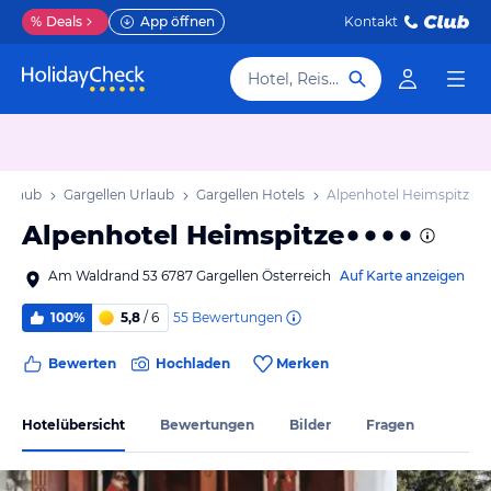
%
Deals
App öffnen
Kontakt
Hotel, Reiseziel
 Urlaub
Gargellen Urlaub
Gargellen Hotels
Alpenhotel Heimspitze
Alpenhotel Heimspitze
Am Waldrand 53 6787 Gargellen Österreich
Auf Karte anzeigen
55
Bewertungen
100%
5,8
/ 6
Bewerten
Hochladen
Merken
Hotelübersicht
Bewertungen
Bilder
Fragen