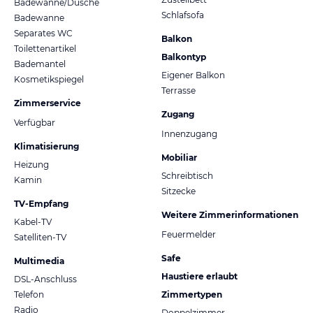
Badewanne/Dusche
Schlafsofa
Badewanne
Separates WC
Balkon
Toilettenartikel
Balkontyp
Bademantel
Eigener Balkon
Kosmetikspiegel
Terrasse
Zimmerservice
Zugang
Verfügbar
Innenzugang
Klimatisierung
Mobiliar
Heizung
Schreibtisch
Kamin
Sitzecke
TV-Empfang
Weitere Zimmerinformationen
Kabel-TV
Feuermelder
Satelliten-TV
Safe
Multimedia
Haustiere erlaubt
DSL-Anschluss
Telefon
Zimmertypen
Radio
Doppelzimmer