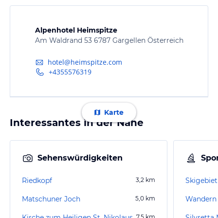
Alpenhotel Heimspitze
Am Waldrand 53 6787 Gargellen Österreich
hotel@heimspitze.com
+4355576319
Karte
Interessantes in der Nähe
Sehenswürdigkeiten
Spor
Riedkopf
3,2
km
Skigebiet
Matschuner Joch
5,0
km
Wandern 
Kirche zum Heiligen St. Nikolaus
7,5
km
Silvretta