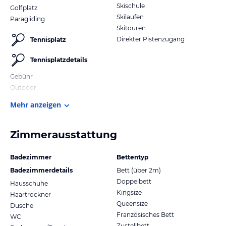
Skischule
Golfplatz
Skilaufen
Paragliding
Skitouren
Direkter Pistenzugang
Tennisplatz
Tennisplatzdetails
Gebühr
Outdoor
Mehr anzeigen
Zimmerausstattung
Badezimmer
Bettentyp
Badezimmerdetails
Bett (über 2m)
Doppelbett
Hausschuhe
Kingsize
Haartrockner
Queensize
Dusche
Französisches Bett
WC
Zustellbett