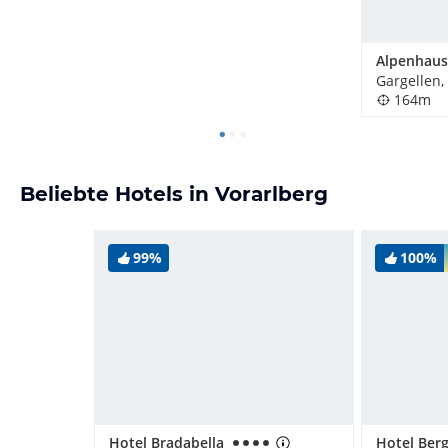
Gargellen,
164m
Beliebte Hotels in Vorarlberg
99%
100%
Hotel Bradabella