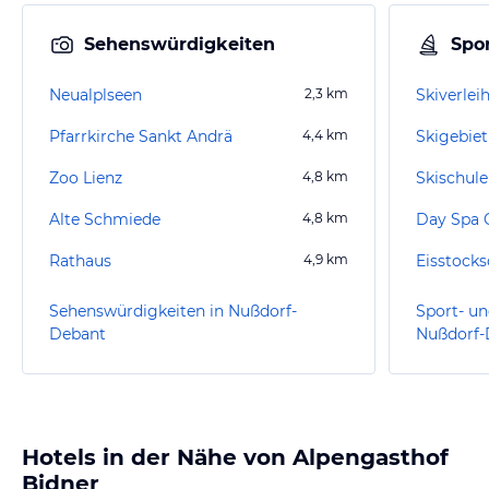
Sehenswürdigkeiten
Spor
Neualplseen
2,3
km
Skiverlei
Pfarrkirche Sankt Andrä
4,4
km
Skigebiet
Zoo Lienz
4,8
km
Skischule
Alte Schmiede
4,8
km
Day Spa 
Rathaus
4,9
km
Eisstock
Sehenswürdigkeiten in Nußdorf-
Sport- un
Debant
Nußdorf-
Hotels in der Nähe von Alpengasthof
Bidner