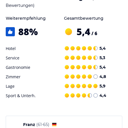
Bewertungen)
Weiterempfehlung
Gesamtbewertung
88
%
5,4
/ 6
Hotel
5,4
Service
5,3
Gastronomie
5,4
Zimmer
4,8
Lage
5,9
Sport & Unterh.
4,4
Franz
(
61-65
)