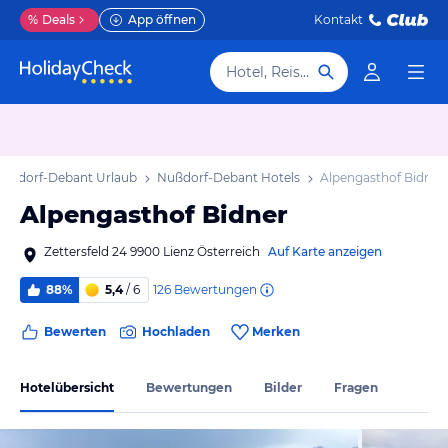
%
Deals
App öffnen
Kontakt
Hotel, Reiseziel
ußdorf-Debant Urlaub
Nußdorf-Debant Hotels
Alpengasthof Bidner
Alpengasthof Bidner
Zettersfeld 24 9900 Lienz Österreich
Auf Karte anzeigen
126
Bewertungen
88%
5,4
/ 6
Bewerten
Hochladen
Merken
Hotelübersicht
Bewertungen
Bilder
Fragen