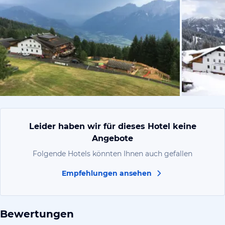
von Elke, Ju
Leider haben wir für dieses Hotel keine
Angebote
Folgende Hotels könnten Ihnen auch gefallen
Empfehlungen ansehen
Bewertungen