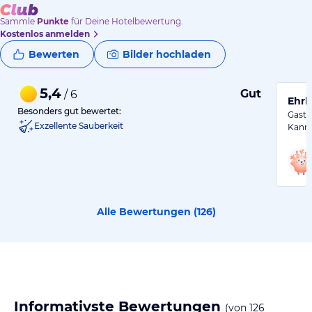
Sammle
Punkte
für Deine Hotelbewertung.
Kostenlos anmelden
Bewerten
Bilder hochladen
5,4
Gut
/ 6
Ehrl
Besonders gut bewertet:
Gasth
Exzellente Sauberkeit
Kann 
Alle Bewertungen (
126
)
Informativste Bewertungen
(von
126