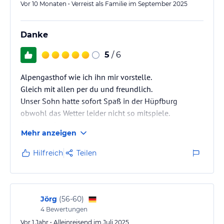
Vor 10 Monaten • Verreist als Familie im September 2025
Danke
5
/ 6
Alpengasthof wie ich ihn mir vorstelle.
Gleich mit allen per du und freundlich.
Unser Sohn hatte sofort Spaß in der Hüpfburg
obwohl das Wetter leider nicht so mitspiele.
Essen einfach super ein Kinderschnitzel in dieser
Mehr anzeigen
Größe hatten wir nich nie.
Und Schlipfkrapfen original Osttiroler Art so lecker .
Hilfreich
Teilen
Kommen gerne wieder.
Jörg
(
56-60
)
4
Bewertungen
Vor 1 Jahr • Alleinreisend im Juli 2025