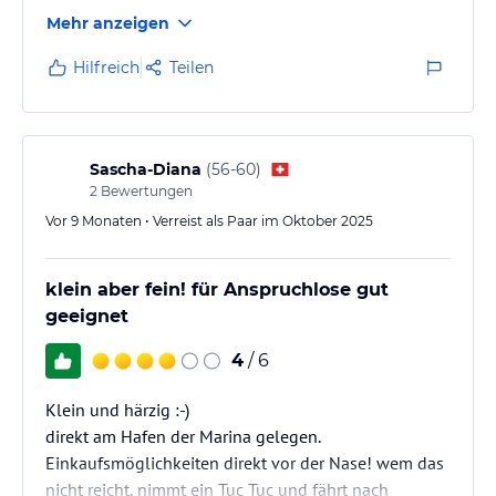
Mehr anzeigen
Hilfreich
Teilen
Sascha-Diana
(
56-60
)
2
Bewertungen
Vor 9 Monaten • Verreist als Paar im Oktober 2025
klein aber fein! für Anspruchlose gut
geeignet
4
/ 6
Klein und härzig :-)
direkt am Hafen der Marina gelegen.
Einkaufsmöglichkeiten direkt vor der Nase! wem das
nicht reicht, nimmt ein Tuc Tuc und fährt nach