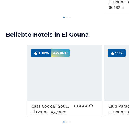
El Gouna, 
182m
Beliebte Hotels in El Gouna
100%
99%
AWARD
Casa Cook El Gouna - Adults Only
El Gouna, Ägypten
El Gouna, 