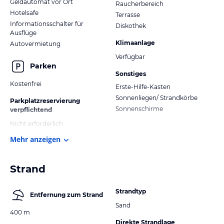
Geldautomat vor Ort
Raucherbereich
Hotelsafe
Terrasse
Informationsschalter für
Diskothek
Ausflüge
Klimaanlage
Autovermietung
Verfügbar
Parken
Sonstiges
Kostenfrei
Erste-Hilfe-Kasten
Sonnenliegen/ Strandkörbe
Parkplatzreservierung
Sonnenschirme
verpflichtend
Nicht erforderlich
Mehr anzeigen
Strand
Strandtyp
Entfernung zum Strand
Sand
400 m
Direkte Strandlage