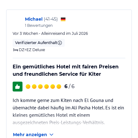
24-Stunden Rezeption ; Angestellte sprechen mehrere Sprachen
Hinweis:
Allgemeine und unverbindliche
Michael
(
41-45
)
Hoteliers-/Veranstalter-/Kataloginformationen. Alle Angaben
1
Bewertungen
ohne Gewähr und ohne Prüfung durch HolidayCheck. Bitte
lies vor der Buchung die verbindlichen
Angebotsdetails
des
Vor 3 Wochen • Alleinreisend im Juli 2026
jeweiligen Veranstalters.
Verifizierter Aufenthalt
DZ=EZ Deluxe
Ein gemütliches Hotel mit fairen Preisen
und freundlichen Service für Kiter
6
/ 6
Ich komme gerne zum Kiten nach El Gouna und
übernachte dabei häufig im Ali Pasha Hotel. Es ist ein
kleines gemütliches Hotel mit einem
ausgezeichneten Preis-Leistungs-Verhältnis.
Mehr anzeigen