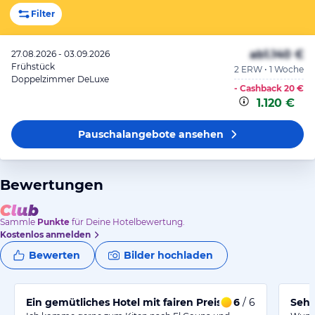
Filter
ab
1.140 €
27.08.2026 - 03.09.2026
Frühstück
2 ERW • 1 Woche
Doppelzimmer DeLuxe
- Cashback
20 €
1.120 €
Pauschalangebote
ansehen
Bewertungen
Sammle
Punkte
für Deine Hotelbewertung.
Kostenlos anmelden
Bewerten
Bilder hochladen
Ein gemütliches Hotel mit fairen Preisen und freundlich
6
/ 6
Sehn