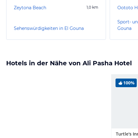
Zeytona Beach
1,0
km
Oototo Ho
Sport- un
Sehenswürdigkeiten in El Gouna
Gouna
Hotels in der Nähe von Ali Pasha Hotel
100%
Turtle's I