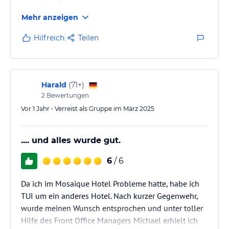
Dowtown ca 10 Min fahrt, dort erwartet Euch eine
Mehr anzeigen
Riesenauswahl an Geschäften und Restaurants! Wir
sind schon das 18mal dort und sind immer wieder
Hilfreich
Teilen
begeistert von der Auswahl!
Harald
(
71+
)
2
Bewertungen
Vor 1 Jahr • Verreist als Gruppe im März 2025
.... und alles wurde gut.
6
/ 6
Da ich im Mosaique Hotel Probleme hatte, habe ich
TUI um ein anderes Hotel. Nach kurzer Gegenwehr,
wurde meinen Wunsch entsprochen und unter toller
Hilfe des Front Office Managers Michael erhielt ich