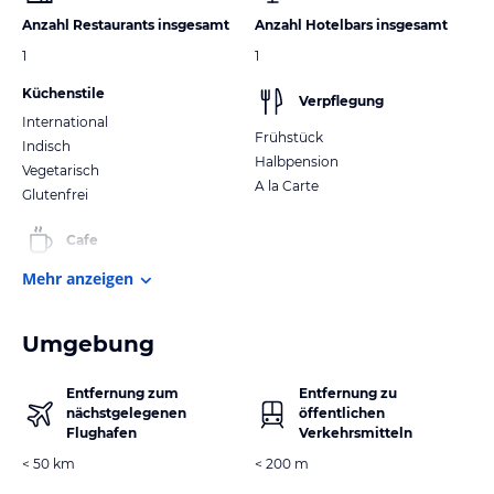
Anzahl Restaurants insgesamt
Anzahl Hotelbars insgesamt
1
1
Küchenstile
Verpflegung
International
Frühstück
Indisch
Halbpension
Vegetarisch
A la Carte
Glutenfrei
Cafe
Mehr anzeigen
Umgebung
Entfernung zum
Entfernung zu
nächstgelegenen
öffentlichen
Flughafen
Verkehrsmitteln
< 50 km
< 200 m