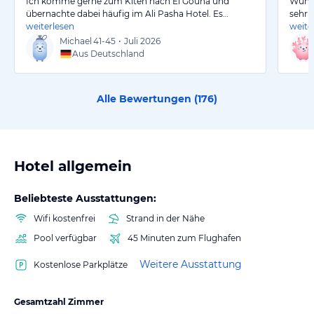
Ich komme gerne zum Kiten nach El Gouna und
Wunde
übernachte dabei häufig im Ali Pasha Hotel. Es…
sehr 
weiterlesen
weite
Michael
41-45
•
Juli 2026
Aus Deutschland
Alle Bewertungen (
176
)
Hotel allgemein
Beliebteste Ausstattungen:
Wifi kostenfrei
Strand in der Nähe
Pool verfügbar
45 Minuten zum Flughafen
Weitere Ausstattung
Kostenlose Parkplätze
Gesamtzahl Zimmer