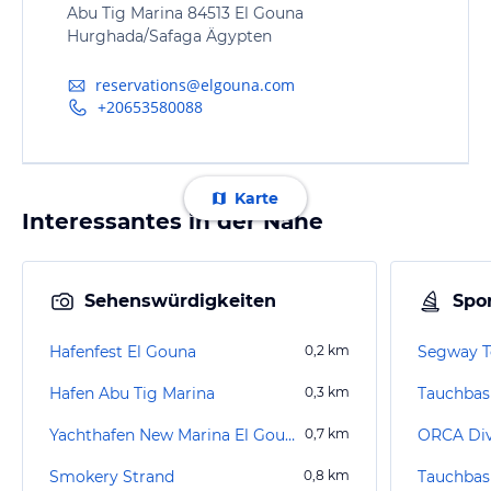
Abu Tig Marina 84513 El Gouna
Hurghada/Safaga Ägypten
reservations@elgouna.com
+20653580088
Karte
Interessantes in der Nähe
Sehenswürdigkeiten
Spor
Hafenfest El Gouna
0,2
km
Segway T
Hafen Abu Tig Marina
0,3
km
Yachthafen New Marina El Gouna
0,7
km
ORCA Div
Smokery Strand
0,8
km