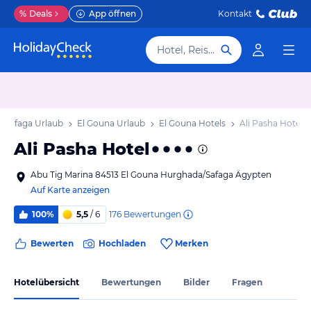
%
Deals
App öffnen
Kontakt
Hotel, Reiseziel
/Safaga Urlaub
El Gouna Urlaub
El Gouna Hotels
Ali Pasha Hotel
Ali Pasha Hotel
Abu Tig Marina 84513 El Gouna Hurghada/Safaga Ägypten
Auf Karte anzeigen
176
Bewertungen
100%
5,5
/ 6
Bewerten
Hochladen
Merken
Hotelübersicht
Bewertungen
Bilder
Fragen