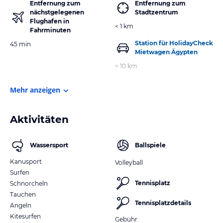
Entfernung zum
Entfernung zum
nächstgelegenen
Stadtzentrum
Flughafen in
< 1 km
Fahrminuten
Station für HolidayCheck
45 min
Mietwagen Ägypten
< 10 km
Mehr anzeigen
Aktivitäten
Wassersport
Ballspiele
Kanusport
Volleyball
Surfen
Tennisplatz
Schnorcheln
Tauchen
Tennisplatzdetails
Angeln
Kitesurfen
Gebühr