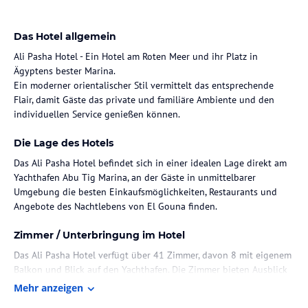
Das Hotel allgemein
Ali Pasha Hotel - Ein Hotel am Roten Meer und ihr Platz in
Ägyptens bester Marina.
Ein moderner orientalischer Stil vermittelt das entsprechende
Flair, damit Gäste das private und familiäre Ambiente und den
individuellen Service genießen können.
Die Lage des Hotels
Das Ali Pasha Hotel befindet sich in einer idealen Lage direkt am
Yachthafen Abu Tig Marina, an der Gäste in unmittelbarer
Umgebung die besten Einkaufsmöglichkeiten, Restaurants und
Angebote des Nachtlebens von El Gouna finden.
Zimmer / Unterbringung im Hotel
Das Ali Pasha Hotel verfügt über 41 Zimmer, davon 8 mit eigenem
Balkon und Blick auf den Yachthafen. Die Zimmer bieten Ausblick
auf den Garten, den Pool oder der Marina und verfügen über
Mehr anzeigen
einen hohen Komfort.