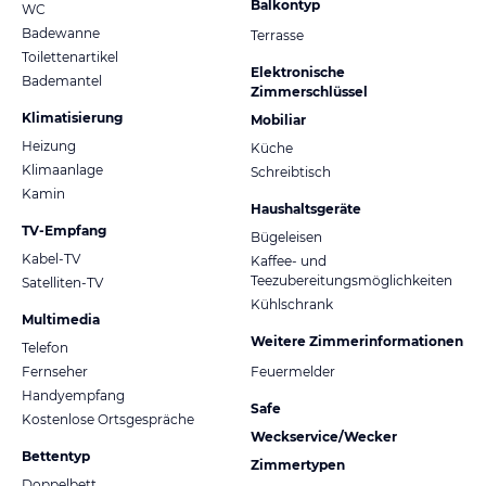
Balkontyp
WC
Badewanne
Terrasse
Toilettenartikel
Elektronische
Bademantel
Zimmerschlüssel
Klimatisierung
Mobiliar
Heizung
Küche
Klimaanlage
Schreibtisch
Kamin
Haushaltsgeräte
TV-Empfang
Bügeleisen
Kabel-TV
Kaffee- und
Teezubereitungsmöglichkeiten
Satelliten-TV
Kühlschrank
Multimedia
Weitere Zimmerinformationen
Telefon
Fernseher
Feuermelder
Handyempfang
Safe
Kostenlose Ortsgespräche
Weckservice/Wecker
Bettentyp
Zimmertypen
Doppelbett