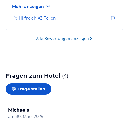
zur Entschädigung sogar eine tolle, große Suite im
Mehr anzeigen
Ali Pascha HotelHotel.
Obwohl es schon ein älteres Hotel ist,
Hilfreich
Teilen
wurde es toll und stilvoll renoviert.
Auch hier wieder das Personal super nett und
aufmerksam. Dank an Alle.
Alle Bewertungen anzeigen
Fragen zum Hotel
(
4
)
Frage stellen
Michaela
am
30. März 2025