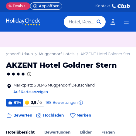
%
Deals
App öffnen
Kontakt
Hotel, Reiseziel
uggendorf Urlaub
Muggendorf Hotels
AKZENT Hotel Goldner Stern
AKZENT Hotel Goldner Stern
Marktplatz 6 91346 Muggendorf Deutschland
Auf Karte anzeigen
188
Bewertungen
61%
3,8
/ 6
Bewerten
Hochladen
Merken
Hotelübersicht
Bewertungen
Bilder
Fragen