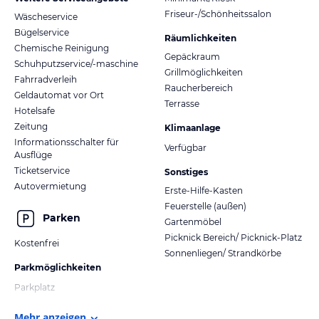
Friseur-/Schönheitssalon
Wäscheservice
Bügelservice
Räumlichkeiten
Chemische Reinigung
Gepäckraum
Schuhputzservice/-maschine
Grillmöglichkeiten
Fahrradverleih
Raucherbereich
Geldautomat vor Ort
Terrasse
Hotelsafe
Zeitung
Klimaanlage
Informationsschalter für
Verfügbar
Ausflüge
Ticketservice
Sonstiges
Autovermietung
Erste-Hilfe-Kasten
Feuerstelle (außen)
Parken
Gartenmöbel
Picknick Bereich/ Picknick-Platz
Kostenfrei
Sonnenliegen/ Strandkörbe
Parkmöglichkeiten
Parkplatz
Mehr anzeigen