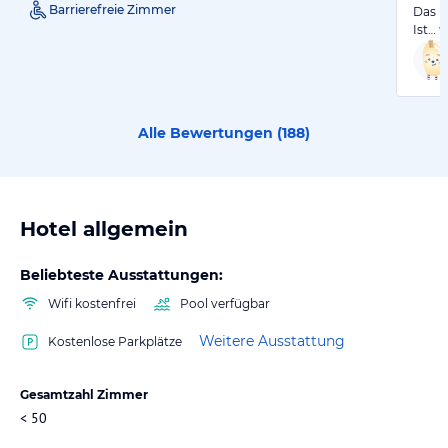
Barrierefreie Zimmer
Das H
Ist…
w
Alle Bewertungen (
188
)
Hotel allgemein
Beliebteste Ausstattungen:
Wifi kostenfrei
Pool verfügbar
Weitere Ausstattung
Kostenlose Parkplätze
Gesamtzahl Zimmer
< 50