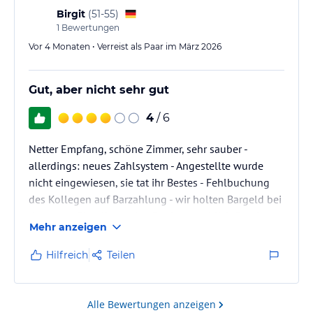
Birgit
(
51-55
)
1
Bewertungen
Vor 4 Monaten • Verreist als Paar im März 2026
Gut, aber nicht sehr gut
4
/ 6
Netter Empfang, schöne Zimmer, sehr sauber -
allerdings: neues Zahlsystem - Angestellte wurde
nicht eingewiesen, sie tat ihr Bestes - Fehlbuchung
des Kollegen auf Barzahlung - wir holten Bargeld bei
der gegenüber liegenden Bank - angeblich Sparkasse
Mehr anzeigen
(stand auch angeschrieben) und mussten 10 Euro
Gebühren zahlen - ein absolutes No go - auf diesen
Hilfreich
Teilen
Kosten bleibt der Gast sitzen. Dennoch ein gepflegtes
Hotel mit einer guten Küche
Alle Bewertungen anzeigen