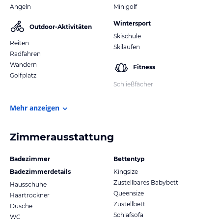
Angeln
Minigolf
Wintersport
Outdoor-Aktivitäten
Skischule
Reiten
Skilaufen
Radfahren
Wandern
Fitness
Golfplatz
Schließfächer
Mehr anzeigen
Zimmerausstattung
Badezimmer
Bettentyp
Badezimmerdetails
Kingsize
Zustellbares Babybett
Hausschuhe
Queensize
Haartrockner
Zustellbett
Dusche
Schlafsofa
WC