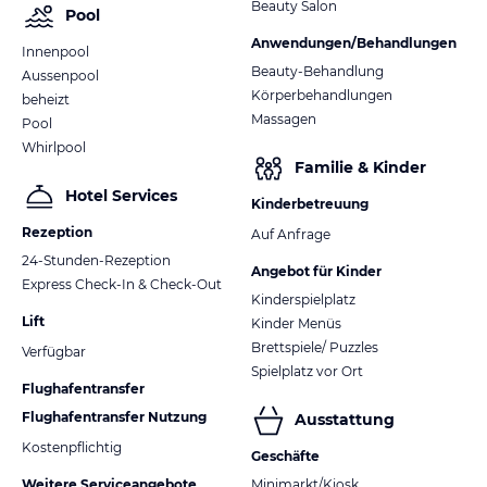
Beauty Salon
Pool
Anwendungen/Behandlungen
Innenpool
Beauty-Behandlung
Aussenpool
Körperbehandlungen
beheizt
Massagen
Pool
Whirlpool
Familie & Kinder
Hotel Services
Kinderbetreuung
Rezeption
Auf Anfrage
24-Stunden-Rezeption
Angebot für Kinder
Express Check-In & Check-Out
Kinderspielplatz
Lift
Kinder Menüs
Brettspiele/ Puzzles
Verfügbar
Spielplatz vor Ort
Flughafentransfer
Flughafentransfer Nutzung
Ausstattung
Kostenpflichtig
Geschäfte
Weitere Serviceangebote
Minimarkt/Kiosk