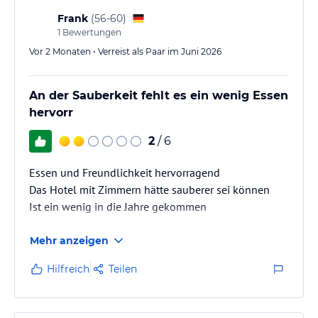
Ritter, Burgen und Dörfer" - die Fränkische Schweiz in Oberfranken
Frank
(
56-60
)
/ Bayern ist eines der beliebtesten Feriengebiete Deutschlands.
1
Bewertungen
Hinweis:
Vor 2 Monaten • Verreist als Paar im Juni 2026
Allgemeine und unverbindliche
Hoteliers-/Veranstalter-/Kataloginformationen. Alle Angaben
ohne Gewähr und ohne Prüfung durch HolidayCheck. Bitte
lies vor der Buchung die verbindlichen
An der Sauberkeit fehlt es ein wenig Essen
Angebotsdetails
des
jeweiligen Veranstalters.
hervorr
2
/ 6
Essen und Freundlichkeit hervorragend
Das Hotel mit Zimmern hätte sauberer sei können
Ist ein wenig in die Jahre gekommen
Mehr anzeigen
Hilfreich
Teilen