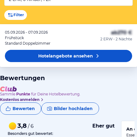
Filter
ab
270 €
05.09.2026 - 07.09.2026
Frühstück
2 ERW • 2 Nächte
Standard Doppelzimmer
Hotelangebote
ansehen
Bewertungen
Sammle
Punkte
für Deine Hotelbewertung.
Kostenlos anmelden
Bewerten
Bilder hochladen
3,8
Eher gut
/ 6
An d
Besonders gut bewertet:
Essen