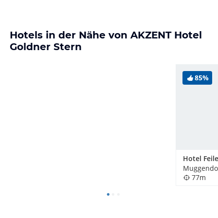
Hotels in der Nähe von AKZENT Hotel
Goldner Stern
85%
Hotel Feil
Muggendor
77m