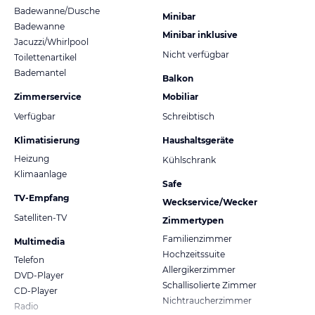
Badewanne/Dusche
Minibar
Badewanne
Minibar inklusive
Jacuzzi/Whirlpool
Nicht verfügbar
Toilettenartikel
Bademantel
Balkon
Zimmerservice
Mobiliar
Verfügbar
Schreibtisch
Klimatisierung
Haushaltsgeräte
Heizung
Kühlschrank
Klimaanlage
Safe
TV-Empfang
Weckservice/Wecker
Satelliten-TV
Zimmertypen
Familienzimmer
Multimedia
Hochzeitssuite
Telefon
Allergikerzimmer
DVD-Player
Schallisolierte Zimmer
CD-Player
Nichtraucherzimmer
Radio