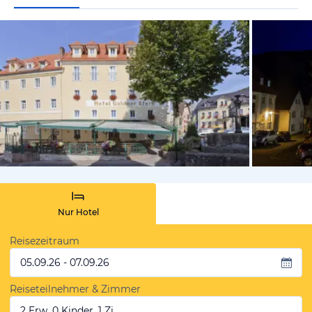
vom Hotelie
Nur Hotel
Reisezeitraum
05.09.26 - 07.09.26
Reiseteilnehmer & Zimmer
2 Erw, 0 Kinder, 1 Zi.