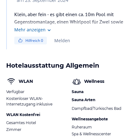
am
25. September 2024
Klein, aber fein - es gibt einen ca. 10m Pool mit
Gegenstromanlage, einen Whirlpool für Zwei sowie
Sauna und Dampfbad. Gemütlich.
Mehr anzeigen
Melden
Hilfreich
0
Hotelausstattung Allgemein
WLAN
Wellness
Verfügbar
Sauna
Kostenloser WLAN-
Sauna Arten
Internetzugang inklusive
Dampfbad/Türkisches Bad
WLAN Kostenfrei
Wellnessangebote
Gesamtes Hotel
Ruheraum
Zimmer
Spa & Wellnesscenter