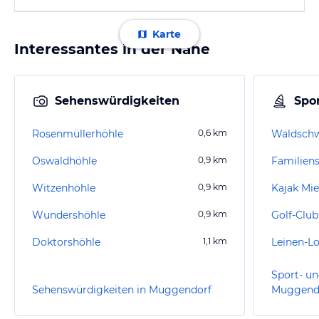
Karte
Interessantes in der Nähe
Sehenswürdigkeiten
Spor
Rosenmüllerhöhle
0,6
km
Waldsch
Oswaldhöhle
0,9
km
Witzenhöhle
0,9
km
Wundershöhle
0,9
km
Doktorshöhle
1,1
km
Leinen-L
Sport- un
Sehenswürdigkeiten in Muggendorf
Muggend