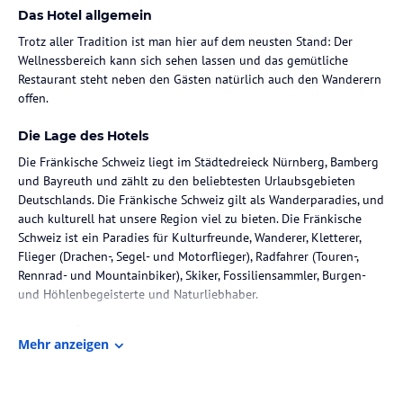
Das Hotel allgemein
Trotz aller Tradition ist man hier auf dem neusten Stand: Der
Wellnessbereich kann sich sehen lassen und das gemütliche
Restaurant steht neben den Gästen natürlich auch den Wanderern
offen.
Die Lage des Hotels
Die Fränkische Schweiz liegt im Städtedreieck Nürnberg, Bamberg
und Bayreuth und zählt zu den beliebtesten Urlaubsgebieten
Deutschlands. Die Fränkische Schweiz gilt als Wanderparadies, und
auch kulturell hat unsere Region viel zu bieten. Die Fränkische
Schweiz ist ein Paradies für Kulturfreunde, Wanderer, Kletterer,
Flieger (Drachen-, Segel- und Motorflieger), Radfahrer (Touren-,
Rennrad- und Mountainbiker), Skiker, Fossiliensammler, Burgen-
und Höhlenbegeisterte und Naturliebhaber.
Zimmer / Unterbringung im Hotel
Mehr anzeigen
Das Hotel verfügt über insgesamt 94 Betten in 46 gemütlichen
Zimmern und eine sehr gute fränkisch regionale Küche - "Frische
Zutaten" sind hier das Credo. Die Zimmer verfügen alle über