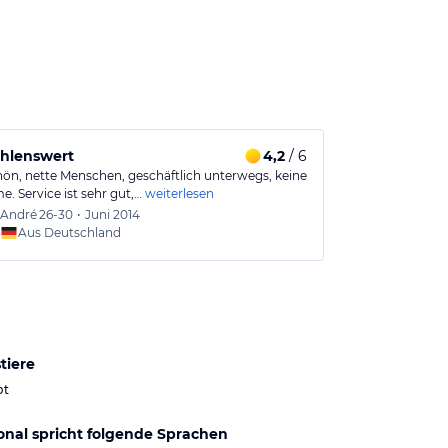
hlenswert
4,2
/ 6
Natur Pur! 
hön, nette Menschen, geschäftlich unterwegs, keine
Ferienwohnung 
. Service ist sehr gut,…
weiterlesen
schön und ein
André
26-30
•
Juni 2014
Phillip
Aus Deutschland
Aus
tiere
bt
onal spricht folgende Sprachen