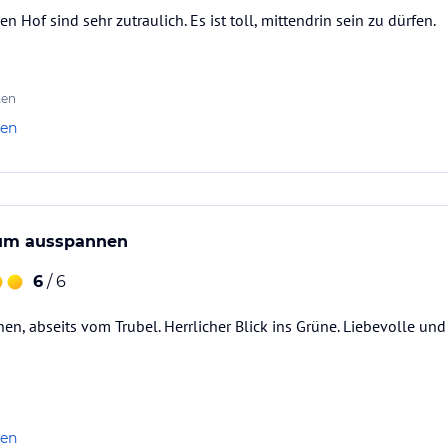
n Hof sind sehr zutraulich. Es ist toll, mittendrin sein zu dürfen.
ten
len
zum ausspannen
6
/ 6
n, abseits vom Trubel. Herrlicher Blick ins Grüne. Liebevolle un
len