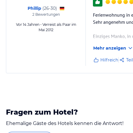
Phillip
(
26-30
)
Ferienwohnung in e
2
Bewertungen
Sehr angenehm und
Vor 14 Jahren • Verreist als Paar im
Mai 2012
Einziges Manko, in
Bewertung geworden
Mehr anzeigen
Wenn Sie hier Urlau
Hilfreich
Tei
hier wirklich alles!!
Fragen zum Hotel?
Ehemalige Gäste des Hotels kennen die Antwort!