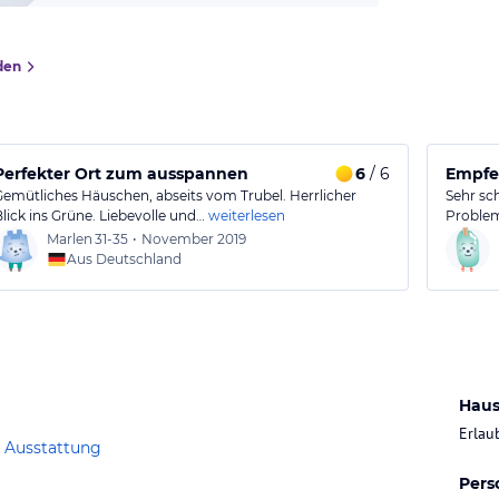
den
Perfekter Ort zum ausspannen
6
/ 6
Empfe
Gemütliches Häuschen, abseits vom Trubel. Herrlicher
Sehr sc
Blick ins Grüne. Liebevolle und…
weiterlesen
Probleme
Marlen
31-35
•
November 2019
Aus Deutschland
Haus
Erlau
 Ausstattung
Pers