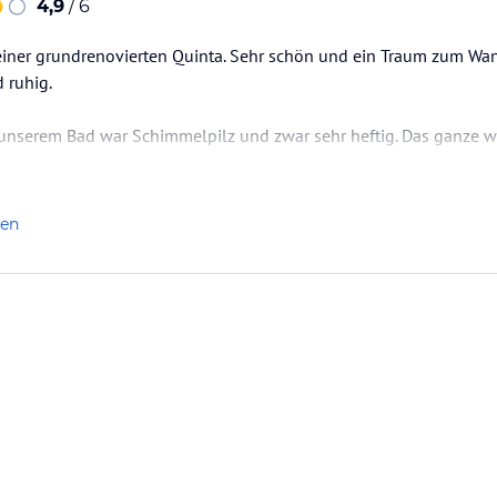
4,9
/ 6
iner grundrenovierten Quinta. Sehr schön und ein Traum zum Wand
 ruhig.
 unserem Bad war Schimmelpilz und zwar sehr heftig. Das ganze w
, so kann ich als Gesamtnote nur eine 3,5 vergeben.
b machen, direkt vor Buchung klären, ob dieser einzige Mangel b
len