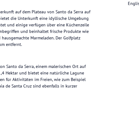
Engli
terkunft auf dem Plateau von Santo da Serra auf
bietet die Unterkunft eine idyllische Umgebung
htet und einige verfügen über eine Küchenzeile
inbegriffen und beinhaltet frische Produkte wie
und hausgemachte Marmeladen. Der Golfplatz
km entfernt.
on Santo da Serra, einem malerischen Ort auf
 1,4 Hektar und bietet eine natürliche Lagune
n für Aktivitäten im Freien, wie zum Beispiel
a de Santa Cruz sind ebenfalls in kurzer
richtet und verfügen über einen Kachelofen.
k auf die Gärten. Das private Badezimmer ist
künfte werden regelmäßig gereinigt und
llen Zimmern verfügbar.