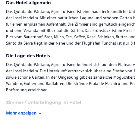
Das Hotel allgemein
Das Quinta do Pântano, Agro Turismo ist eine haustierfreundliche Un
der Insel Madeira. Mit einer natürlichen Lagune und schönen Gärten 
für einen erholsamen Aufenthalt. Die Zimmer sind gemütlich eingeric
und eine Veranda mit Blick auf die Gärten. Das Frühstück ist im Preis 
Eier vom Bauernhof, Brot, Milch, Tee, Kaffee, Käse, Schinken, Butter 
Santo da Serra liegt in der Nähe und der Flughafen Funchal ist nur 8 
Die Lage des Hotels
Das Quinta do Pântano, Agro Turismo befindet sich auf dem Plateau v
der Insel Madeira. Die Unterkunft erstreckt sich über eine Fläche von
sowie schöne Gärten. In der Umgebung gibt es zahlreiche Möglichkeite
Wandern, Golfen und Radfahren. Die Strände Praia de Machico und Prai
Entfernung erreichbar.
Zimmer / Unterbringung im Hotel
Die Zimmer im Quinta do Pântano, Agro Turismo sind gemütlich einge
Mehr anzeigen
Einige Zimmer bieten auch eine Küchenzeile und eine Veranda mit Blic
mit einer Badewanne und einem Haartrockner ausgestattet. Die Unter
Handtücher werden alle 2 Tage gewechselt. Kostenloses WLAN ist in a