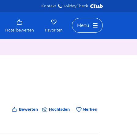
Kontakt
HolidayCheck 
Menü
Hotel bewerten
Favoriten
Bewerten
Hochladen
Merken