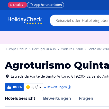
%
Deals
App herunterladen
Europa Urlaub
Portugal Urlaub
Madeira Urlaub
Santo da Serr
Agroturismo Quinta
Estrada da Fonte de Santo António 61 9200-152 Santo Ant
100%
5,1
/ 6
4
Bewertungen
Hotelübersicht
Bewertungen
Fragen