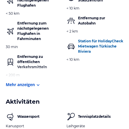
nächstgelegenen
Stadtzentrum
Flughafen
< 10 km
< 50 km
Entfernung zur
Entfernung zum
Autobahn
nächstgelegenen
< 2 km
Flughafen in
Fahrminuten
Station für HolidayCheck
Mietwagen Türkische
30 min
Riviera
Entfernung zu
< 10 km
öffentlichen
Verkehrsmitteln
< 200 m
Mehr anzeigen
Aktivitäten
Wassersport
Tennisplatzdetails
Kanusport
Leihgeräte