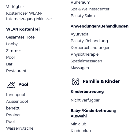
Ruheraum
Verfügbar
Spa & Wellnesscenter
Kostenloser WLAN-
Beauty Salon
Internetzugang inklusive
Anwendungen/Behandlungen
WLAN Kostenfrei
Ayurveda
Gesamtes Hotel
Beauty-Behandlung
Lobby
Körperbehandlungen
Zimmer
Physiotherapie
Pool
Spezialmassagen
Bar
Massagen
Restaurant
Familie & Kinder
Pool
Kinderbetreuung
Innenpool
Nicht verfügbar
Aussenpool
beheizt
Baby-/Kinderbetreuung
Poolbar
Auswahl
Pool
Miniclub
Wasserrutsche
Kinderclub