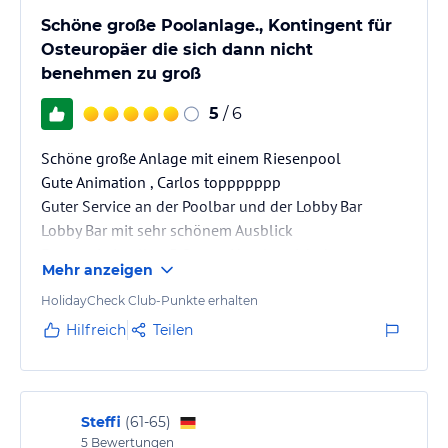
Schöne große Poolanlage., Kontingent für
Osteuropäer die sich dann nicht
benehmen zu groß
5
/ 6
Schöne große Anlage mit einem Riesenpool
Gute Animation , Carlos toppppppp
Guter Service an der Poolbar und der Lobby Bar
Lobby Bar mit sehr schönem Ausblick
Essen wie in allen 5 Sterne Hotels , nicht besser ,
Mehr anzeigen
nicht schlechter
Für unseren Geschmack zu großes Kontingent für
HolidayCheck Club-Punkte erhalten
Osteuropäer
Hilfreich
Teilen
Steffi
(
61-65
)
5
Bewertungen