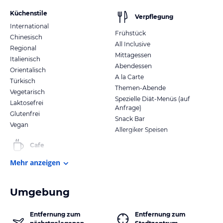
Küchenstile
Verpflegung
International
Frühstück
Chinesisch
All Inclusive
Regional
Mittagessen
Italienisch
Abendessen
Orientalisch
A la Carte
Türkisch
Themen-Abende
Vegetarisch
Spezielle Diät-Menüs (auf
Laktosefrei
Anfrage)
Glutenfrei
Snack Bar
Vegan
Allergiker Speisen
Cafe
Mehr anzeigen
Umgebung
Entfernung zum
Entfernung zum