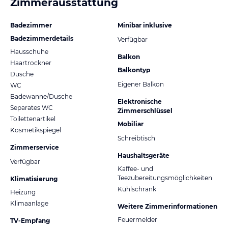
Zimmerausstattung
Badezimmer
Minibar inklusive
Badezimmerdetails
Verfügbar
Hausschuhe
Balkon
Haartrockner
Balkontyp
Dusche
Eigener Balkon
WC
Badewanne/Dusche
Elektronische
Separates WC
Zimmerschlüssel
Toilettenartikel
Mobiliar
Kosmetikspiegel
Schreibtisch
Zimmerservice
Haushaltsgeräte
Verfügbar
Kaffee- und
Teezubereitungsmöglichkeiten
Klimatisierung
Kühlschrank
Heizung
Klimaanlage
Weitere Zimmerinformationen
Feuermelder
TV-Empfang