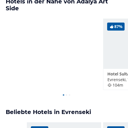
Hotels in der Nähe von Adalya Art
Side
87%
Hotel Sult
Evrenseki,
104m
Beliebte Hotels in Evrenseki