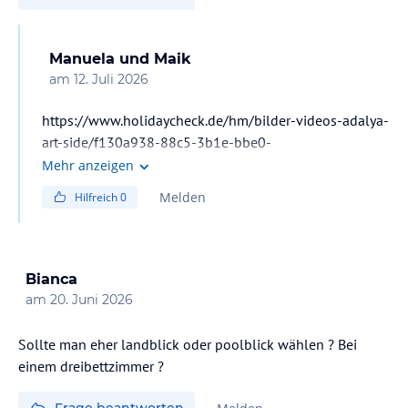
Manuela und Maik
am
12. Juli 2026
https://www.holidaycheck.de/hm/bilder-videos-adalya-
art-side/f130a938-88c5-3b1e-bbe0-
2b55e48d94bf/-/c/sport/m/picture/mediaId/d740daa7-
Mehr anzeigen
bea8-4a88-a448-b493a0921c6b
Melden
Hilfreich
0
Bianca
am
20. Juni 2026
Sollte man eher landblick oder poolblick wählen ? Bei
einem dreibettzimmer ?
Frage beantworten