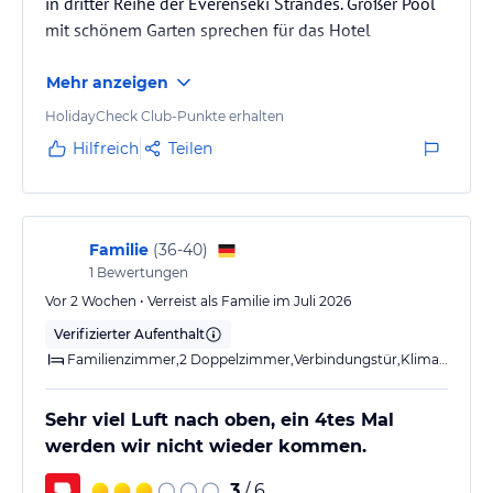
in dritter Reihe der Everenseki Strandes. Großer Pool
mit schönem Garten sprechen für das Hotel
Sonstige Einrichtungen und Services
Im Hotel rund um das Adalya Art Side finden Sie zahlreiche
Mehr anzeigen
Einkaufsmöglichkeiten wie Souvenirshops, Boutiquen, Apotheken,
Kioske oder Juweliere vor. Der Dolmus fährt direkt am Hotel los. In
HolidayCheck Club-Punkte erhalten
der Lobby ist das Internet frei empfangbar.
Hilfreich
Teilen
Hinweis:
Allgemeine und unverbindliche
Hoteliers-/Veranstalter-/Kataloginformationen. Alle Angaben
ohne Gewähr und ohne Prüfung durch HolidayCheck. Bitte
lies vor der Buchung die verbindlichen
Angebotsdetails
des
Familie
(
36-40
)
jeweiligen Veranstalters.
1
Bewertungen
Vor 2 Wochen • Verreist als Familie im Juli 2026
Verifizierter Aufenthalt
Familienzimmer,2 Doppelzimmer,Verbindungstür,Klimaanlage,je Zimmer ein Bad/ Dusche,Balkon
Sehr viel Luft nach oben, ein 4tes Mal
werden wir nicht wieder kommen.
3
/ 6