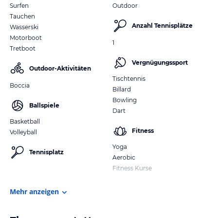
Surfen
Outdoor
Tauchen
Anzahl Tennisplätze
Wasserski
Motorboot
1
Tretboot
Vergnügungssport
Outdoor-Aktivitäten
Tischtennis
Boccia
Billard
Bowling
Ballspiele
Dart
Basketball
Fitness
Volleyball
Yoga
Tennisplatz
Aerobic
Fitness Kurse
Mehr anzeigen