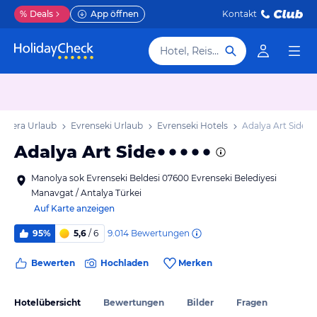
%
Deals
App öffnen
Kontakt
Hotel, Reiseziel
Riviera Urlaub
Evrenseki Urlaub
Evrenseki Hotels
Adalya Art Side
Adalya Art Side
Manolya sok Evrenseki Beldesi 07600 Evrenseki Belediyesi
Manavgat / Antalya Türkei
Auf Karte anzeigen
9.014
Bewertungen
95%
5,6
/ 6
Bewerten
Hochladen
Merken
Hotelübersicht
Bewertungen
Bilder
Fragen