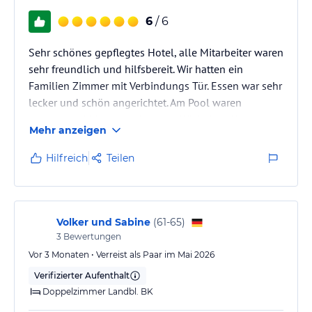
6
/ 6
Sehr schönes gepflegtes Hotel, alle Mitarbeiter waren
sehr freundlich und hilfsbereit. Wir hatten ein
Familien Zimmer mit Verbindungs Tür. Essen war sehr
lecker und schön angerichtet. Am Pool waren
ausreichend Liegen vorhanden. Wir haben Hammam
Mehr anzeigen
und 1 Stunde Massage gemacht war gut 👍 An der
Rezeption würden sehr freundlich begrüßt.
Hilfreich
Teilen
Volker und Sabine
(
61-65
)
3
Bewertungen
Vor 3 Monaten • Verreist als Paar im Mai 2026
Verifizierter Aufenthalt
Doppelzimmer Landbl. BK