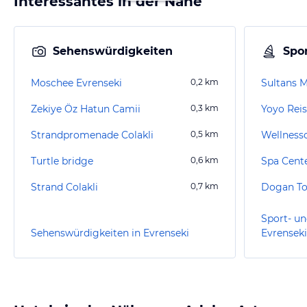
Interessantes in der Nähe
Sehenswürdigkeiten
Spor
Moschee Evrenseki
0,2
km
Sultans M
Zekiye Öz Hatun Camii
0,3
km
Yoyo Rei
Strandpromenade Colakli
0,5
km
Wellness
Turtle bridge
0,6
km
Spa Cente
Strand Colakli
0,7
km
Sport- un
Sehenswürdigkeiten in Evrenseki
Evrenseki