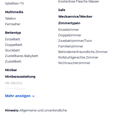
Kostenlose Flasche Wasser
Satelliten-TV
Safe
Multimedia
Weckservice/Wecker
Telefon
Zimmertypen
Fernseher
Einzelzimmer
Bettentyp
Doppelzimmer
Einzelbett
Zweibettzimmer/Twin
Doppelbett
Familienzimmer
Stockbett
Behindertenfreundliche Zimmer
Zustellbares Babybett
Rollstuhlgerechte Zimmer
Zustellbett
Nichtraucherzimmer
Minibar
Minibarausstattung
Mit Alkohol
Ohne Alkohol
Mehr anzeigen
Hinweis:
Allgemeine und unverbindliche