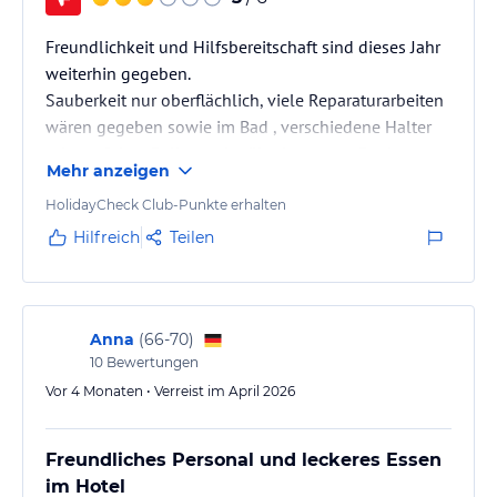
Freundlichkeit und Hilfsbereitschaft sind dieses Jahr
weiterhin gegeben.
Sauberkeit nur oberflächlich, viele Reparaturarbeiten
wären gegeben sowie im Bad , verschiedene Halter
oder auf dem Balkon oder überhaupt am Pool usw.
Mehr anzeigen
Essen an der Poolbar immer das selbe, bis auf der
Gemüsekasten. Warteschlangen bei den Getränken
HolidayCheck Club-Punkte erhalten
draußen unfassbar lang , weil einer für Alkoholische
Hilfreich
Teilen
Getränke und normale Getränke zuständig ist, dass
geht überhaupt nicht. Geschier oft schmutzig und die
Lautstärke der Musik gleicht einem…
Anna
(
66-70
)
10
Bewertungen
Vor 4 Monaten • Verreist im April 2026
Freundliches Personal und leckeres Essen
im Hotel