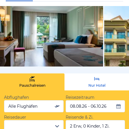
vom Hotelie
Pauschalreisen
Nur Hotel
Abflughafen
Reisezeitraum
Alle Flughäfen
08.08.26 - 06.10.26
Reisedauer
Reisende & Zi.
2 Erw, 0 Kinder, 1 Zi.