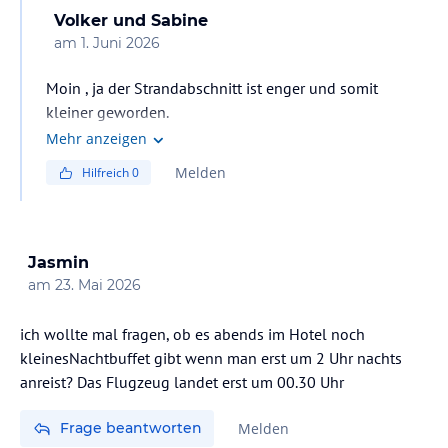
Volker und Sabine
am
1. Juni 2026
Moin , ja der Strandabschnitt ist enger und somit
kleiner geworden.
Die Strandbar ist neu und wirklich schön geworden.
Mehr anzeigen
Läd zum Verweilen und genießen ein. Leider war die Bar
Melden
Hilfreich
0
bei unserem Aufenthalt mit nur 1 Person besetzt. Das ist
definitiv zu wenig.
Jasmin
am
23. Mai 2026
ich wollte mal fragen, ob es abends im Hotel noch
kleinesNachtbuffet gibt wenn man erst um 2 Uhr nachts
anreist? Das Flugzeug landet erst um 00.30 Uhr
Frage beantworten
Melden