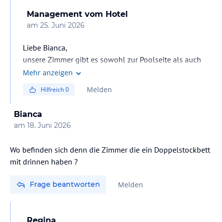
Management
vom Hotel
am
25. Juni 2026
Liebe Bianca,
unsere Zimmer gibt es sowohl zur Poolseite als auch
zur Gartenseite. Eine bestimmte Aussicht (Pool- oder
Mehr anzeigen
Gartenseite) kann jedoch nicht gebucht werden.
Melden
Hilfreich
0
Gebucht wird lediglich die jeweilige Zimmerkategorie,
zum Beispiel ein Standardzimmer oder ein Familien-
Bianca
Connection-Zimmer.
am
18. Juni 2026
Gerne können Sie Ihren Zimmerwunsch vor Ihrer
Anreise an unseren Front Office Manager unter
Wo befinden sich denn die Zimmer die ein Doppelstockbett
a.fom@adalyahotels.com senden. Je nach Verfügbarkeit
mit drinnen haben ?
und Möglichkeit werden wir unser Bestes tun, alle
Gästewünsche zu berücksichtigen.
Frage beantworten
Melden
Mit freundlichen Grüßen,
Regina