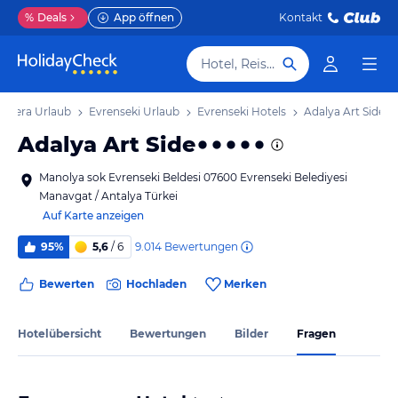
%
Deals
App öffnen
Kontakt
Hotel, Reiseziel
Riviera Urlaub
Evrenseki Urlaub
Evrenseki Hotels
Adalya Art Side
Adalya Art Side
Manolya sok Evrenseki Beldesi 07600 Evrenseki Belediyesi
Manavgat / Antalya Türkei
Auf Karte anzeigen
9.014
Bewertungen
95%
5,6
/ 6
Bewerten
Hochladen
Merken
Hotelübersicht
Bewertungen
Bilder
Fragen