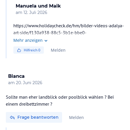
Manuela und Maik
am
12. Juli 2026
https://www.holidaycheck.de/hm/bilder-videos-adalya-
art-side/f130a938-88c5-3b1e-bbe0-
2b55e48d94bf/-/c/sport/m/picture/mediaId/d740daa7-
Mehr anzeigen
bea8-4a88-a448-b493a0921c6b
Melden
Hilfreich
0
Bianca
am
20. Juni 2026
Sollte man eher landblick oder poolblick wählen ? Bei
einem dreibettzimmer ?
Frage beantworten
Melden