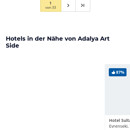
1
von
33
Hotels in der Nähe von Adalya Art
Side
87%
Hotel Sult
Evrenseki,