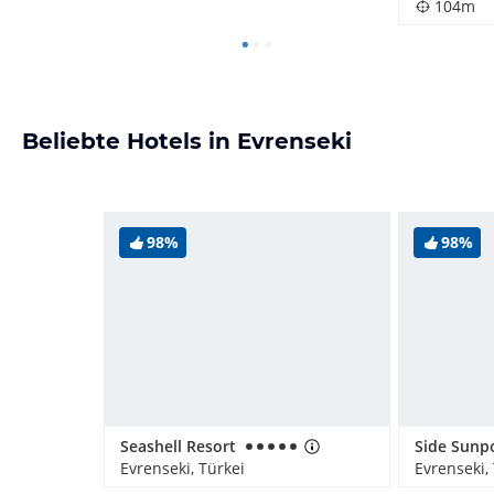
104m
Beliebte Hotels in Evrenseki
98%
98%
Seashell Resort
Evrenseki, Türkei
Evrenseki,