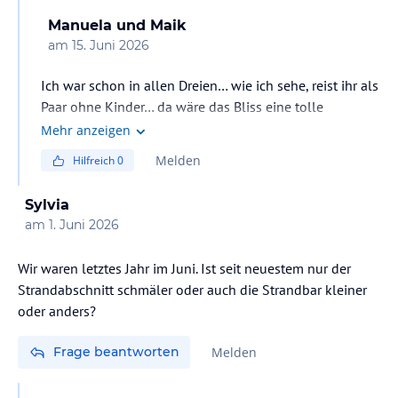
Manuela und Maik
am
15. Juni 2026
Ich war schon in allen Dreien… wie ich sehe, reist ihr als
Paar ohne Kinder… da wäre das Bliss eine tolle
Alternative, ansonsten fand ich das Vega großartig.
Mehr anzeigen
Melden
Hilfreich
0
Sylvia
am
1. Juni 2026
Wir waren letztes Jahr im Juni. Ist seit neuestem nur der
Strandabschnitt schmäler oder auch die Strandbar kleiner
oder anders?
Frage beantworten
Melden