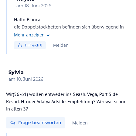
am
18. Juni 2026
Hallo Bianca
die Doppelstockbetten befinden sich überwiegend in
Block D in den oberen Etagen. Es gibt die Zimmer
Mehr anzeigen
einmal zur Poolseite und Landseite
Melden
Hilfreich
0
Sylvia
am
10. Juni 2026
Wir(56-61) wollen entweder ins Seash. Vega, Port Side
Resort. H. oder Adalya Artside. Empfehlung? Wer war schon
in allen 3?
Frage beantworten
Melden