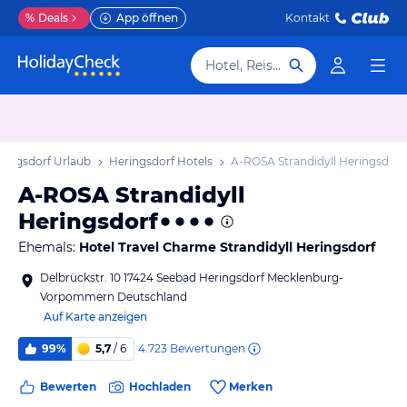
%
Deals
App öffnen
Kontakt
Hotel, Reiseziel
ringsdorf Urlaub
Heringsdorf Hotels
A-ROSA Strandidyll Heringsdorf
A-ROSA Strandidyll
Heringsdorf
Ehemals:
Hotel Travel Charme Strandidyll Heringsdorf
Delbrückstr. 10 17424 Seebad Heringsdorf Mecklenburg-
Vorpommern Deutschland
Auf Karte anzeigen
4.723
Bewertungen
99%
5,7
/ 6
Bewerten
Hochladen
Merken