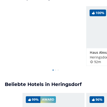
100%
Haus Alex
Heringsdor
92m
Beliebte Hotels in Heringsdorf
99%
96%
AWARD