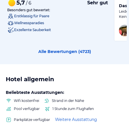
5,7
Sehr gut
/ 6
Das 
Besonders gut bewertet:
Leide
Erstklassig für Paare
Keine
Wellnessparadies
Exzellente Sauberkeit
Alle Bewertungen (
4723
)
Hotel allgemein
Beliebteste Ausstattungen:
Wifi kostenfrei
Strand in der Nähe
Pool verfügbar
1 Stunde zum Flughafen
Weitere Ausstattung
Parkplätze verfügbar