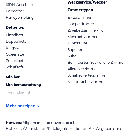
Weckservice/Wecker
ISDN-Anschluss
Zimmertypen
Fernseher
Handyempfang
Einzelzimmer
Doppelzimmer
Bettentyp
Zweibettzimmer/Twin
Einzelbett
Mehrbettzimmer
Doppelbett
Juniorsuite
Kingsize
Superior
Queensize
Suite
Zustellbett
Behindertenfreundliche Zimmer
Schlafsofa
Allergikerzimmer
Schallisolierte Zimmer
Minibar
Nichtraucherzimmer
Minibarausstattung
Ohne Alkohol
Mehr anzeigen
Hinweis:
Allgemeine und unverbindliche
Hoteliers-/Veranstalter-/Kataloginformationen. Alle Angaben ohne