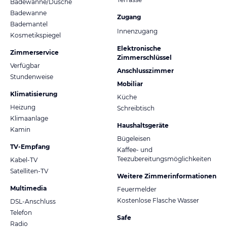
Badewanne/Dusche
Badewanne
Zugang
Bademantel
Innenzugang
Kosmetikspiegel
Elektronische
Zimmerservice
Zimmerschlüssel
Verfügbar
Anschlusszimmer
Stundenweise
Mobiliar
Klimatisierung
Küche
Heizung
Schreibtisch
Klimaanlage
Haushaltsgeräte
Kamin
Bügeleisen
TV-Empfang
Kaffee- und
Teezubereitungsmöglichkeiten
Kabel-TV
Satelliten-TV
Weitere Zimmerinformationen
Multimedia
Feuermelder
Kostenlose Flasche Wasser
DSL-Anschluss
Telefon
Safe
Radio