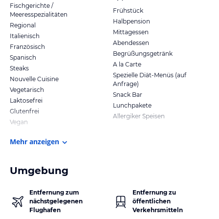
Fischgerichte /
Frühstück
Meeresspezialitäten
Halbpension
Regional
Mittagessen
Italienisch
Abendessen
Französisch
Begrüßungsgetränk
Spanisch
A la Carte
Steaks
Spezielle Diät-Menüs (auf
Nouvelle Cuisine
Anfrage)
Vegetarisch
Snack Bar
Laktosefrei
Lunchpakete
Glutenfrei
Allergiker Speisen
Vegan
Mehr anzeigen
Umgebung
Entfernung zum
Entfernung zu
nächstgelegenen
öffentlichen
Flughafen
Verkehrsmitteln