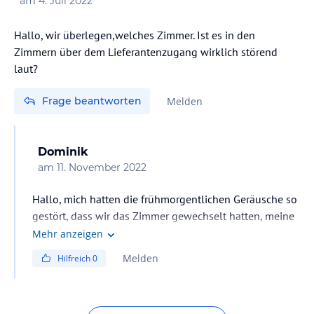
am
4. Juli 2022
Hallo, wir überlegen,welches Zimmer. Ist es in den
Zimmern über dem Lieferantenzugang wirklich störend
laut?
Frage beantworten
Melden
Dominik
am
11. November 2022
Hallo, mich hatten die frühmorgentlichen Geräusche so
gestört, dass wir das Zimmer gewechselt hatten, meine
Frau hatte nichts gestört. Es kommt also auf das
Mehr anzeigen
Empfinden an. Viele Grüße
Melden
Hilfreich
0