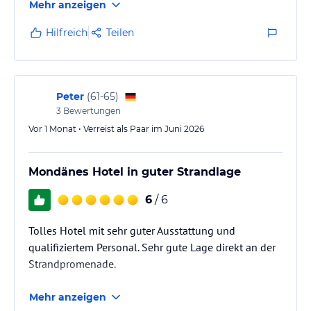
Mehr anzeigen
Platz für kostenfreie Entspannungs- & Fitnesskurse. Weitere
sportliche Betätigung finden Sie im Fitnessraum mit Parkblick.
Hilfreich
Teilen
Für die Zeit an der frischen Ostseeluft lockt neben dem langen
Strandspaziergang auch ein auf die jeweilige Saison abgestimmtes
Angebot an sportlichen Aktivitäten, wie u. a. Radfahren, Golfen,
Peter
(
61-65
)
Segeln oder einer Insel-Tour.
3
Bewertungen
Vor 1 Monat • Verreist als Paar im Juni 2026
Hinweis:
Allgemeine und unverbindliche
Hoteliers-/Veranstalter-/Kataloginformationen. Alle Angaben
ohne Gewähr und ohne Prüfung durch HolidayCheck. Bitte
Mondänes Hotel in guter Strandlage
lies vor der Buchung die verbindlichen
Angebotsdetails
des
jeweiligen Veranstalters.
6
/ 6
Tolles Hotel mit sehr guter Ausstattung und
qualifiziertem Personal. Sehr gute Lage direkt an der
Strandpromenade.
Mehr anzeigen