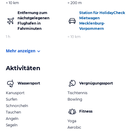
< 10 km
< 200 m
Entfernung zum
Station für HolidayCheck
nächstgelegenen
Mietwagen
Flughafen in
Mecklenburg-
Fahrminuten
Vorpommern
1 h
< 10 km
Mehr anzeigen
Aktivitäten
Wassersport
Vergnügungssport
Kanusport
Tischtennis
Surfen
Bowling
Schnorcheln
Fitness
Tauchen
Angeln
Yoga
Segeln
Aerobic