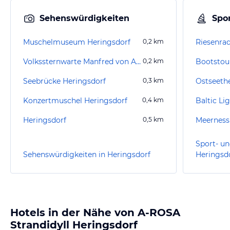
Sehenswürdigkeiten
Spor
Muschelmuseum Heringsdorf
0,2
km
Riesenra
Volkssternwarte Manfred von Ardenne
0,2
km
Seebrücke Heringsdorf
0,3
km
Ostseeth
Konzertmuschel Heringsdorf
0,4
km
Baltic Li
Heringsdorf
0,5
km
Meerness
Sport- un
Sehenswürdigkeiten in Heringsdorf
Heringsd
Hotels in der Nähe von A-ROSA
Strandidyll Heringsdorf