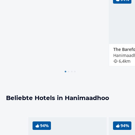
Hanimaadh
6,4km
Beliebte Hotels in Hanimaadhoo
94%
94%