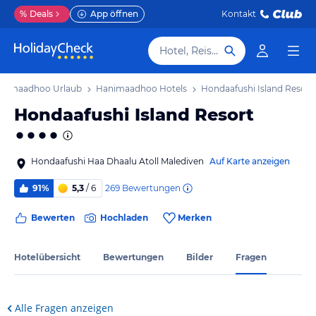
%
Deals
App öffnen
Kontakt
Hotel, Reiseziel
nimaadhoo Urlaub
Hanimaadhoo Hotels
Hondaafushi Island Resort
Hondaafushi Island Resort
Hondaafushi Haa Dhaalu Atoll Malediven
Auf Karte anzeigen
269
Bewertungen
91%
5,3
/ 6
Bewerten
Hochladen
Merken
Hotelübersicht
Bewertungen
Bilder
Fragen
Alle Fragen anzeigen