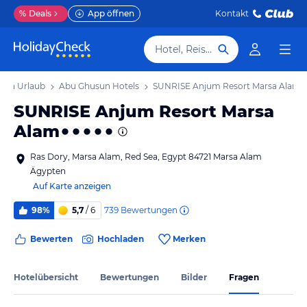
%
Deals
App öffnen
Kontakt
Hotel, Reiseziel
sun Urlaub
Abu Ghusun Hotels
SUNRISE Anjum Resort Marsa Alam
SUNRISE Anjum Resort Marsa
Alam
Ras Dory, Marsa Alam, Red Sea, Egypt 84721 Marsa Alam
Ägypten
Auf Karte anzeigen
739
Bewertungen
98%
5,7
/ 6
Bewerten
Hochladen
Merken
Hotelübersicht
Bewertungen
Bilder
Fragen