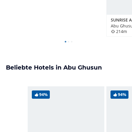
Abu Ghusu
214m
Beliebte Hotels in Abu Ghusun
94%
94%