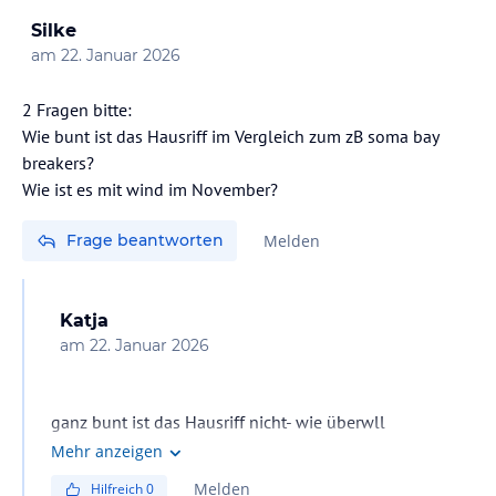
Silke
am
22. Januar 2026
2 Fragen bitte:
Wie bunt ist das Hausriff im Vergleich zum zB soma bay
breakers?
Wie ist es mit wind im November?
Frage beantworten
Melden
Katja
am
22. Januar 2026
ganz bunt ist das Hausriff nicht- wie überwll
Korallenbleiche. Wind gibt es fast immer, ist aber sehr
Mehr anzeigen
angenehm
Melden
Hilfreich
0