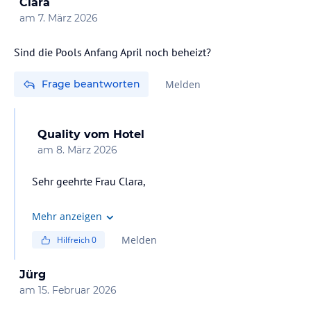
Clara
am
7. März 2026
Sind die Pools Anfang April noch beheizt?
Frage beantworten
Melden
Quality
vom Hotel
am
8. März 2026
Sehr geehrte Frau Clara,
wir hoffen, es geht Ihnen gut. Die Pools sind während
Mehr anzeigen
der Winterzeit beheizt.
Melden
Hilfreich
0
Mit freundlichen Grüßen
Jürg
am
15. Februar 2026