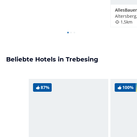
AllesBauer
Altersberg
1,5km
Beliebte Hotels in Trebesing
87%
100%