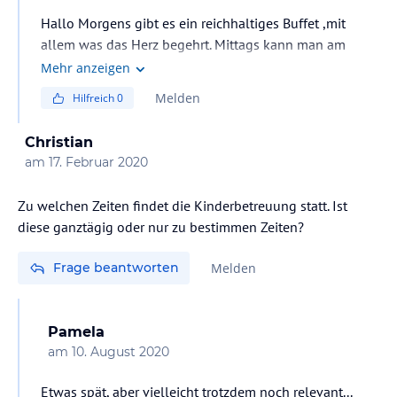
Hallo Morgens gibt es ein reichhaltiges Buffet ,mit
allem was das Herz begehrt. Mittags kann man am
Mittagstisch teilnehmen was auch als Buffet angeboten
Mehr anzeigen
wird,mit grossem Salatbuffet ,abends kann man aus 3
Melden
Hilfreich
0
verschiedenen Menüs wählen ,die 3 Gänge werden am
Tisch serviert,abends gibt es auch wieder ein tolles
Christian
reichhaltiges Salatbuffet.
am
17. Februar 2020
Dann gibt es auch Themenabende .
Man hat all in .
Zu welchen Zeiten findet die Kinderbetreuung statt. Ist
In näherer Umgebung sind die Städte Gmünd und
diese ganztägig oder nur zu bestimmen Zeiten?
Spittal
Frage beantworten
Melden
Pamela
am
10. August 2020
Etwas spät, aber vielleicht trotzdem noch relevant...