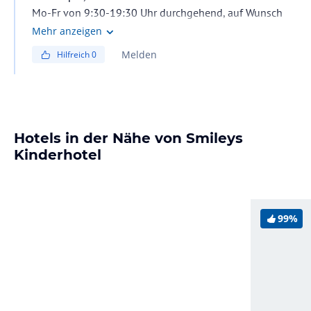
Mo-Fr von 9:30-19:30 Uhr durchgehend, auf Wunsch
gehen sie auch mit den Kindern um 12 Uhr Mittagessen
Mehr anzeigen
und um 18 Uhr Abendessen.
Melden
Hilfreich
0
Sa-So von 15:30-19:30 Uhr (ebenfalls auf Wunsch mit
Abendessen).
Hotels in der Nähe von Smileys
Kinderhotel
99%