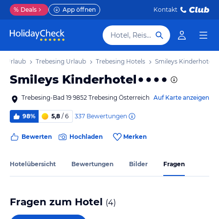
%
Deals
App öffnen
Kontakt
Hotel, Reiseziel
n Urlaub
Trebesing Urlaub
Trebesing Hotels
Smileys Kinderhotel
Smileys Kinderhotel
Trebesing-Bad 19 9852 Trebesing Österreich
Auf Karte anzeigen
337
Bewertungen
98%
5,8
/ 6
Bewerten
Hochladen
Merken
Hotelübersicht
Bewertungen
Bilder
Fragen
Fragen zum Hotel
(
4
)