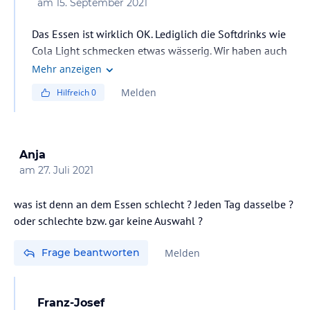
am
15. September 2021
Das Essen ist wirklich OK. Lediglich die Softdrinks wie
Cola Light schmecken etwas wässerig. Wir haben auch
immer wieder Schnorchler gesehen. ob sich das wirklich
Mehr anzeigen
lohnt wage ich zu bezweifeln. Kreta ist halt kein
Melden
Hilfreich
0
Schnorchlerparadies,
aber Mitnehmen schadet nicht.
Anja
am
27. Juli 2021
was ist denn an dem Essen schlecht ? Jeden Tag dasselbe ?
oder schlechte bzw. gar keine Auswahl ?
Frage beantworten
Melden
Franz-Josef