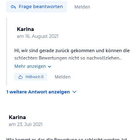
Frage beantworten
Melden
Karina
am
16. August 2021
Hi, wir sind gerade zurück gekommen und können die
schlechten Bewertungen nicht so nachvollziehen..
Zimmer Top
Mehr anzeigen
Essen , ja keine 5 Sterne, aber es ist alles da .Ich bin
Melden
Hilfreich
0
mehr der Salat Esser war völlig zufrieden..mein Mann
als Fleischesser sagt es war völlig ok man wird
1 weitere Antwort anzeigen
satt..mehr Abwechslung, ja könnte besser sein...Liegen
waren wirklich Frühs reserviert ABER, es war immer
irgendwo noch was zu haben auch wenn es im Garten
Karina
war. Lg Karina
am
23. Juli 2021
Wie kommt es das die Bewertung so schlecht werden. Ist