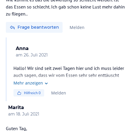
das Essen so schlecht. Ich gab schon keine Lust mehr dahin
zu fliegen..
Frage beantworten
Melden
Anna
am
26. Juli 2021
Hallo! Wir sind seit zwei Tagen hier und ich muss leider
auch sagen, dass wir vom Essen sehr sehr enttäuscht
sind. Das entspricht leider überhaupt nicht einem 5-
Mehr anzeigen
Sterne Hotel :-(
Melden
Hilfreich
0
Marita
am
18. Juli 2021
Guten Tag,