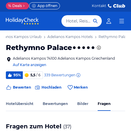
%
Deals
App öffnen
Kontakt
Hotel, Reiseziel
elianos Kampos Urlaub
Adelianos Kampos Hotels
Rethymno Palace
Rethymno Palace
Adelianos Kampos 74100 Adelianos Kampos Griechenland
Auf Karte anzeigen
339
Bewertungen
95%
5,5
/ 6
Bewerten
Hochladen
Merken
Hotelübersicht
Bewertungen
Bilder
Fragen
Fragen zum Hotel
(
37
)