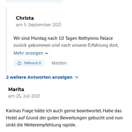
Christa
am
5. September 2021
Wir sind Montag nach 10 Tagen Rethymno Palace
zurück gekommen und nach unserer Erfahrung dort,
würde ich jedem von einem Urlaub dort abraten. Wir
Mehr anzeigen
hätten auch besser umgebucht.
Melden
Hilfreich
0
2 weitere Antworten anzeigen
Marita
am
25. Juli 2021
Karinas Frage hätte ich auch gerne beantwortet. Habe das
Hotel auf Grund der guten Bewertungen gebucht und nun
sinkt die Weiterempfehlung rapide.