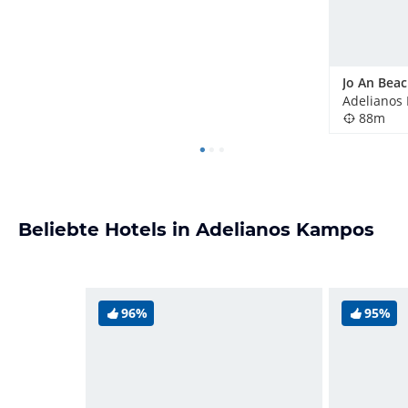
Jo An Bea
Adelianos
88m
Beliebte Hotels in Adelianos Kampos
96%
95%