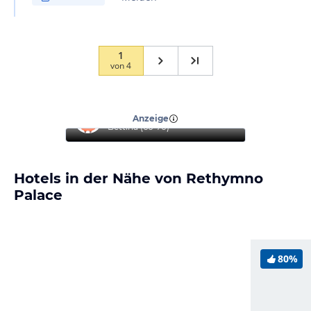
1
von
4
“
Spitzenhotel
”
Anzeige
Bettina
(
66-70
)
Hotels in der Nähe von Rethymno
Palace
80%