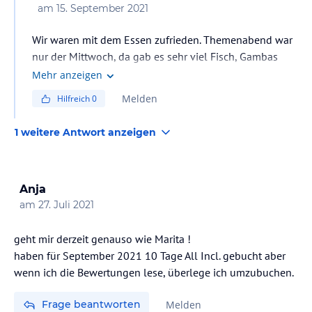
am
15. September 2021
Wir waren mit dem Essen zufrieden. Themenabend war
nur der Mittwoch, da gab es sehr viel Fisch, Gambas
usw. Es gab aber jeden Mittag und Abends mehrere
Mehr anzeigen
Fisch und Fleischgerichte. Die Salate usw. waren wenig
Melden
Hilfreich
0
abwechslungsreich aber lecker.
1 weitere Antwort anzeigen
Anja
am
27. Juli 2021
geht mir derzeit genauso wie Marita !
haben für September 2021 10 Tage All Incl. gebucht aber
wenn ich die Bewertungen lese, überlege ich umzubuchen.
Frage beantworten
Melden