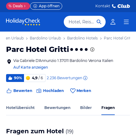
%
Deals
App öffnen
Kontakt
Hotel, Reiseziel
netien Urlaub
Bardolino Urlaub
Bardolino Hotels
Parc Hotel Gritti
Parc Hotel Gritti
Via Gabriele D'Annunzio 1 37011 Bardolino Verona Italien
Auf Karte anzeigen
2.236
Bewertungen
90%
4,9
/ 6
Bewerten
Hochladen
Merken
Hotelübersicht
Bewertungen
Bilder
Fragen
Fragen zum Hotel
(
19
)