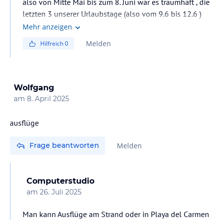
also von Mitte Mai bis zum 8. Juni war es traumhaft , die
letzten 3 unserer Urlaubstage (also vom 9.6 bis 12.6 )
war das Seegras über Nacht gekommen und man
Mehr anzeigen
konnte ab dem 3. Seegrastag eigentlich nicht mehr ins
Melden
Hilfreich
0
Wasser.
Wolfgang
am
8. April 2025
Frage beantworten
Melden
Computerstudio
am
26. Juli 2025
Man kann Ausflüge am Strand oder in Playa del Carmen