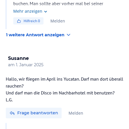
buchen. Man sollte aber vorher mal bei seiner
Reisegesellschaft sich die Ausflüge ansehen, wir hatten
Mehr anzeigen
zwei direkt im Hotel über Tui gebucht, war bei 200 €
Melden
Hilfreich
0
preis etwa 30€ teurer als in Playa del Carmen oder bei
den Strandhändlern, aber auf jeden Fall wert da man
1 weitere Antwort anzeigen
dann alles in Deutsch gezeigt und erklärt bekommt und
Tui einen Super Service vor Ort bietet, das geht über
große bequeme und sichere Busse, Getränke ,
Susanne
Verpflegung usw. über Infos bis zu Empfehlungen für
am
1. Januar 2025
die Ausflüge oder Geschäfte bzw. Cafes .
Hallo, wir fliegen im April ins Yucatan. Darf man dort überall
rauchen?
Und darf man die Disco im Nachbarhotel mit benutzen?
L.G.
Frage beantworten
Melden