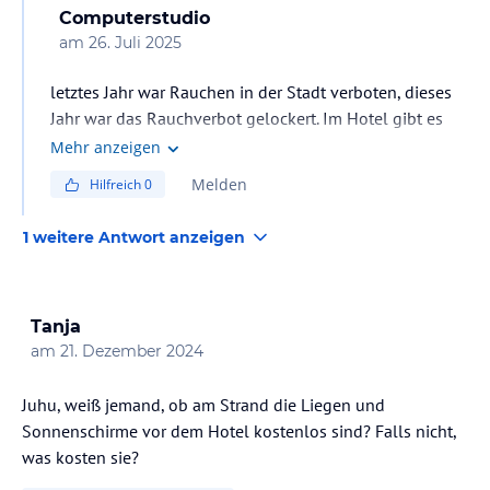
Computerstudio
am
26. Juli 2025
letztes Jahr war Rauchen in der Stadt verboten, dieses
Jahr war das Rauchverbot gelockert. Im Hotel gibt es
Raucherplätze, aber am Strand kann man auch etwas
Mehr anzeigen
zurückhaltend rauchen. ja man darf 3 Riu Hotels
Melden
Hilfreich
0
mitbenutzen (Tequila, Yukatan, Playcar)
1 weitere Antwort anzeigen
Tanja
am
21. Dezember 2024
Juhu, weiß jemand, ob am Strand die Liegen und
Sonnenschirme vor dem Hotel kostenlos sind? Falls nicht,
was kosten sie?