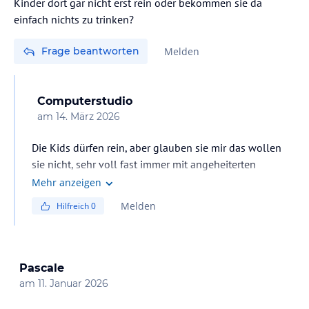
Kinder dort gar nicht erst rein oder bekommen sie da
einfach nichts zu trinken?
Frage beantworten
Melden
Computerstudio
am
14. März 2026
Die Kids dürfen rein, aber glauben sie mir das wollen
sie nicht, sehr voll fast immer mit angeheiterten
Amerikanern , und sehr klein, so sieht das Wasser auch
Mehr anzeigen
aus . :-(
Melden
Hilfreich
0
Pascale
am
11. Januar 2026