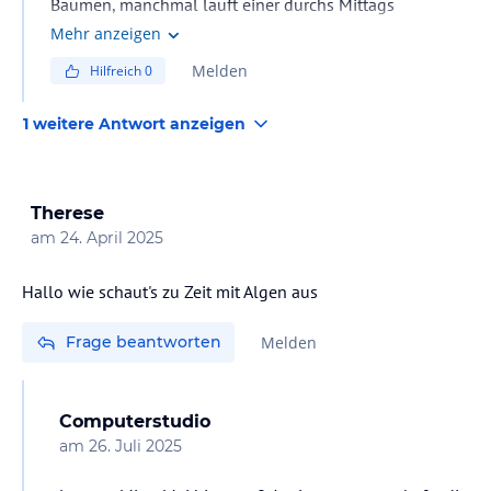
Bäumen, manchmal läuft einer durchs Mittags
Restaurant
Mehr anzeigen
Melden
Hilfreich
0
1 weitere Antwort anzeigen
Therese
am
24. April 2025
Hallo wie schaut's zu Zeit mit Algen aus
Frage beantworten
Melden
Computerstudio
am
26. Juli 2025