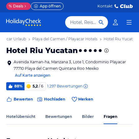
%
Deals
App öffnen
Kontakt
Hotel, Reiseziel
layacar Urlaub
Playa del Carmen / Playacar Hotels
Hotel Riu Yucatan
Hotel Riu Yucatan
Avenida Xaman-ha, Manzana 3, Lote 1, Condominio Playacar
77710 Playa del Carmen Quintana Roo Mexiko
Auf Karte anzeigen
1.297
Bewertungen
88%
5,2
/ 6
Bewerten
Hochladen
Merken
Hotelübersicht
Bewertungen
Bilder
Fragen