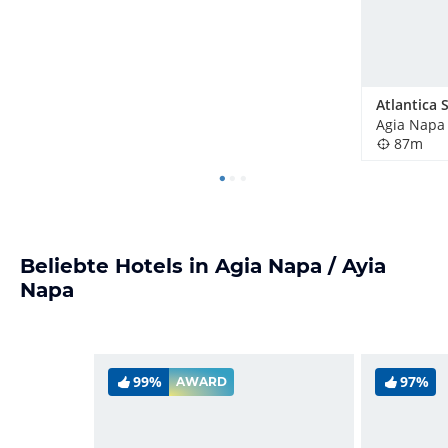
Agia Napa 
87m
Beliebte Hotels in Agia Napa / Ayia
Napa
99%
97%
AWARD