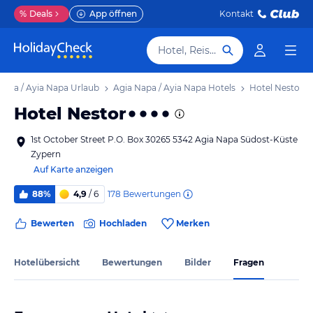
%
Deals
App öffnen
Kontakt
Hotel, Reiseziel
Napa / Ayia Napa Urlaub
Agia Napa / Ayia Napa Hotels
Hotel Nestor
Hotel Nestor
1st October Street P.O. Box 30265 5342 Agia Napa Südost-Küste
Zypern
Auf Karte anzeigen
178
Bewertungen
88%
4,9
/ 6
Bewerten
Hochladen
Merken
Hotelübersicht
Bewertungen
Bilder
Fragen