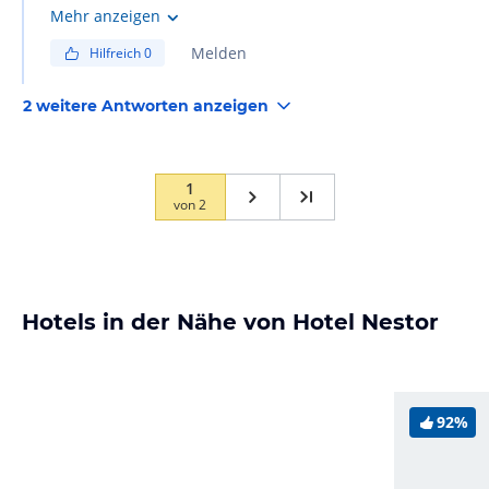
Strand EUR 7.50 ( 2.50 pro Liege, Sonnenschirm).
Mehr anzeigen
Melden
Hilfreich
0
2 weitere Antworten anzeigen
1
von
2
Hotels in der Nähe von Hotel Nestor
92%