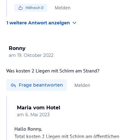
Sie können auch 1 Tag vorher an der Reception fragen
Melden
Hilfreich
0
wenn Sie Mittagessen statt Abendessen wünschen und
Sie bekommen einen Gutschein.
1 weitere Antwort anzeigen
Ronny
am
19. Oktober 2022
Was kosten 2 Liegen mit Schirm am Strand?
Frage beantworten
Melden
Maria
vom Hotel
am
6. Mai 2023
Hallo Ronny,
Total kosten 2 Liegen mit Schirm am öffentlichen