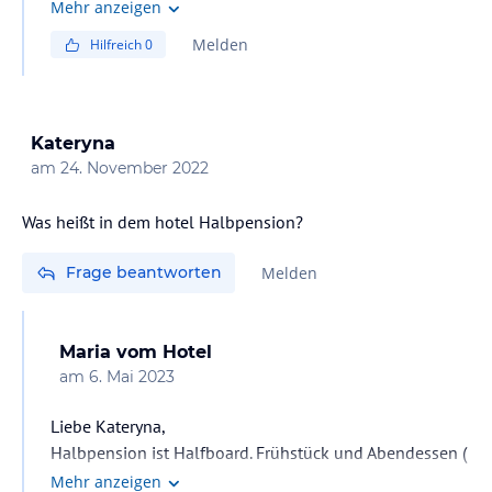
Nissi Beach ist 30 Min. zu Fuss entfernt, Sie können
Mehr anzeigen
auch mit dem Taxi oder Bus gehen.
Melden
Hilfreich
0
Kateryna
am
24. November 2022
Was heißt in dem hotel Halbpension?
Frage beantworten
Melden
Maria
vom Hotel
am
6. Mai 2023
Liebe Kateryna,
Halbpension ist Halfboard. Frühstück und Abendessen (
Getränke für das Abendessen nicht inklusive).
Mehr anzeigen