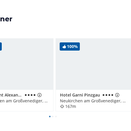
sner
100%
Apartment Alexandra
Hotel Garni Pinzgau
Neukirchen am Großvenediger, Österreich
Neukirchen am Großvenediger, Österreich
167m