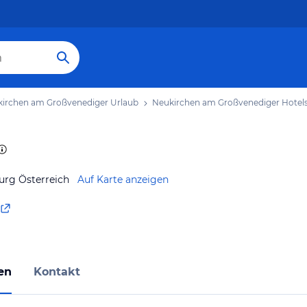
irchen am Großvenediger Urlaub
Neukirchen am Großvenediger Hotel
urg Österreich
Auf Karte anzeigen
en
Kontakt