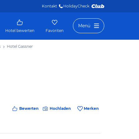
Kontakt
HolidayCheck 
Menü
Hotel bewerten
Favoriten
s
Hotel Gassner
Bewerten
Hochladen
Merken