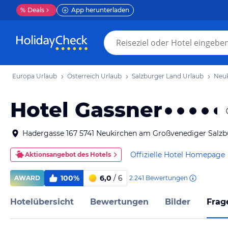
%
Deals
App herunterladen
Europa Urlaub
Österreich Urlaub
Salzburger Land Urlaub
Neuk
Hotel Gassner
Hadergasse 167 5741 Neukirchen am Großvenediger Salzb
Offizielle Hotel Homepage
Aktionsangebot des Hotels
100%
6,0
/ 6
2.241
Bewertungen
AWARD
Hotelübersicht
Bewertungen
Bilder
Frag