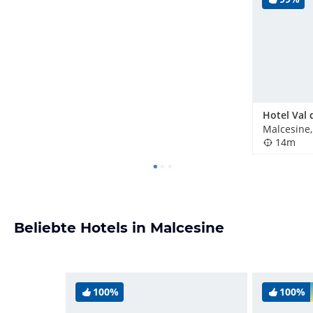
Malcesine, 
14m
Beliebte Hotels in Malcesine
100%
100%