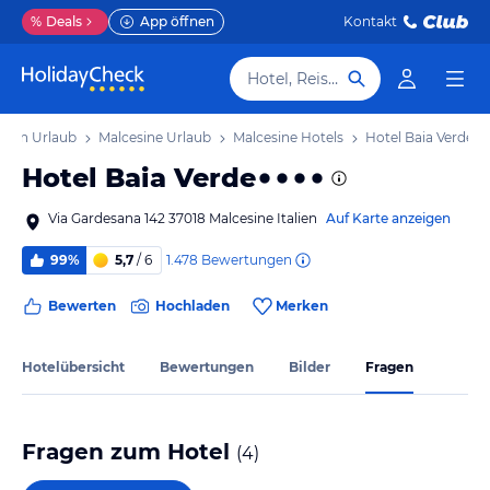
%
Deals
App öffnen
Kontakt
Hotel, Reiseziel
tien Urlaub
Malcesine Urlaub
Malcesine Hotels
Hotel Baia Verde
Hotel Baia Verde
Via Gardesana 142 37018 Malcesine Italien
Auf Karte anzeigen
1.478
Bewertungen
99%
5,7
/ 6
Bewerten
Hochladen
Merken
Hotelübersicht
Bewertungen
Bilder
Fragen
Fragen zum Hotel
(
4
)