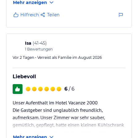
Mehr anzeigen
und wird von zwei Brüdern freundlich und souverän
geführt,
Hilfreich
Teilen
Das Frühstück ist lecker, reichhaltig und wird in
Buffetform serviert. Verschiedenes frisches Obst steht
bereit.
Es ist für jeden was dabei. Kaffeespezialitäten
Isa
(
41-45
)
können an einer vollautomatischen Kaffeemaschine
1
Bewertungen
selbst zubereitet werden.
Vor 2 Tagen • Verreist als Familie im August 2026
Im Garten…
Liebevoll
6
/ 6
Unser Aufenthalt im Hotel Vacanze 2000
Die Gastgeber sind unglaublich freundlich,
aufmerksam. Unser Zimmer war sehr sauber,
gemütlich, gepflegt, hatte einen kleinen Kühlschrank
und einen Balkon mit seitlichem Blick auf den
Mehr anzeigen