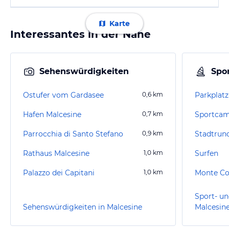
Karte
Interessantes in der Nähe
Sehenswürdigkeiten
Spor
Ostufer vom Gardasee
0,6
km
Parkplatz
Hafen Malcesine
0,7
km
Sportcam
Parrocchia di Santo Stefano
0,9
km
Stadtrun
Rathaus Malcesine
1,0
km
Surfen
Palazzo dei Capitani
1,0
km
Monte Co
Sport- un
Sehenswürdigkeiten in Malcesine
Malcesin