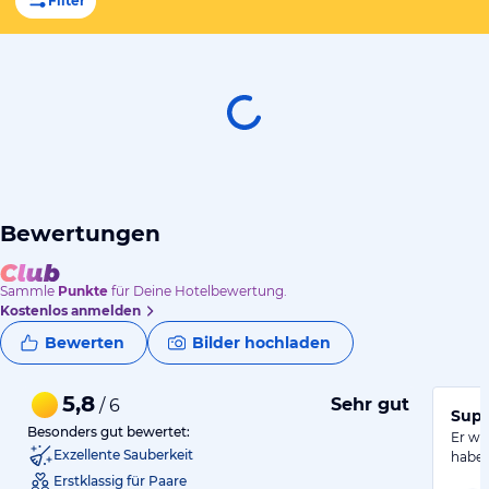
Filter
Bewertungen
Sammle
Punkte
für Deine Hotelbewertung.
Kostenlos anmelden
Bewerten
Bilder hochladen
5,8
Sehr gut
/ 6
Supe
Besonders gut bewertet:
Er wa
Exzellente Sauberkeit
haben
Erstklassig für Paare