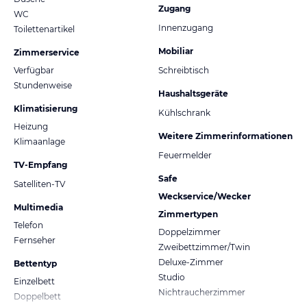
Zugang
WC
Innenzugang
Toilettenartikel
Mobiliar
Zimmerservice
Verfügbar
Schreibtisch
Stundenweise
Haushaltsgeräte
Klimatisierung
Kühlschrank
Heizung
Weitere Zimmerinformationen
Klimaanlage
Feuermelder
TV-Empfang
Safe
Satelliten-TV
Weckservice/Wecker
Multimedia
Zimmertypen
Telefon
Doppelzimmer
Fernseher
Zweibettzimmer/Twin
Deluxe-Zimmer
Bettentyp
Studio
Einzelbett
Nichtraucherzimmer
Doppelbett