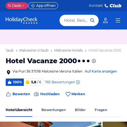
%
Deals
App öffnen
Kontakt
Hotel, Reiseziel
n Urlaub
Malcesine Urlaub
Malcesine Hotels
Hotel Vacanze 2000
Hotel Vacanze 2000
Via Puri 36 37018 Malcesine Verona Italien
Auf Karte anzeigen
765
Bewertungen
100%
5,8
/ 6
Bewerten
Hochladen
Merken
Hotelübersicht
Bewertungen
Bilder
Fragen