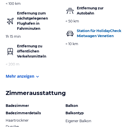
< 100 km
Entfernung zur
Entfernung zum
Autobahn
nächstgelegenen
< 50 km
Flughafen in
Fahrminuten
Station für HolidayCheck
Mietwagen Venetien
1h 15 min
< 10 km
Entfernung zu
öffentlichen
Verkehrsmitteln
< 200 m
Mehr anzeigen
Zimmerausstattung
Badezimmer
Balkon
Badezimmerdetails
Balkontyp
Haartrockner
Eigener Balkon
Dusche