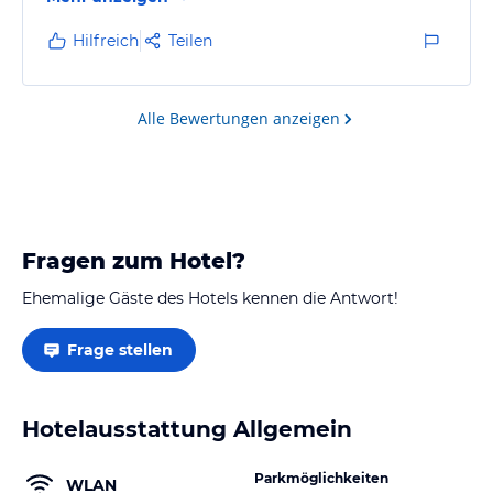
Gardasee. Vom Pool aus hatte man einen schönen
Blick auf den Monte Baldo. Das Hotel liegt sehr
Hilfreich
Teilen
ruhige, der Gardasee ist in wenigen Minuten
erreichbar ca 15 min zu Fuß. Das Frühstück war jeden
Morgen frisch, abwechslungsreich und mit sehr viel
Alle Bewertungen anzeigen
Liebe zubereitet. Im Eingangsbereich gab es Spiele…
Fragen zum Hotel?
Ehemalige Gäste des Hotels kennen die Antwort!
Frage stellen
Hotelausstattung Allgemein
Parkmöglichkeiten
WLAN