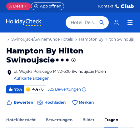
%
Deals
App öffnen
Kontakt
Hotel, Reiseziel
aub
Swinoujscie/Swinemünde Hotels
Hampton By Hilton Swinoujscie
Hampton By Hilton
Swinoujscie
ul. Wojska Polskiego 14 72-600 Świnoujście Polen
Auf Karte anzeigen
525
Bewertungen
75%
4,4
/ 6
Bewerten
Hochladen
Merken
Hotelübersicht
Bewertungen
Bilder
Fragen