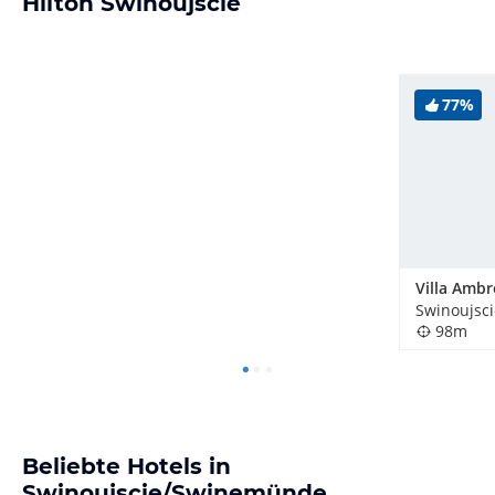
Hilton Swinoujscie
77%
Villa Ambr
Swinoujsc
98m
Beliebte Hotels in
Swinoujscie/Swinemünde