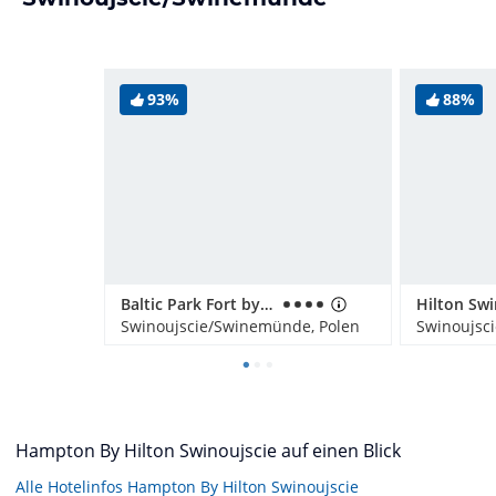
93%
88%
Baltic Park Fort by Zdrojowa
Swinoujscie/Swinemünde, Polen
Swinoujsc
Hampton By Hilton Swinoujscie auf einen Blick
Alle Hotelinfos Hampton By Hilton Swinoujscie