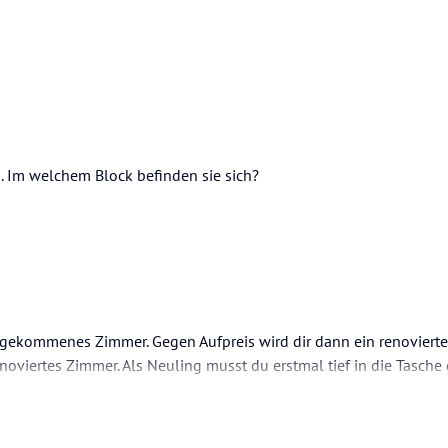
. Im welchem Block befinden sie sich?
rgekommenes Zimmer. Gegen Aufpreis wird dir dann ein renoviert
oviertes Zimmer. Als Neuling musst du erstmal tief in die Tasche 
n renoviertes Zimmer kostenlos