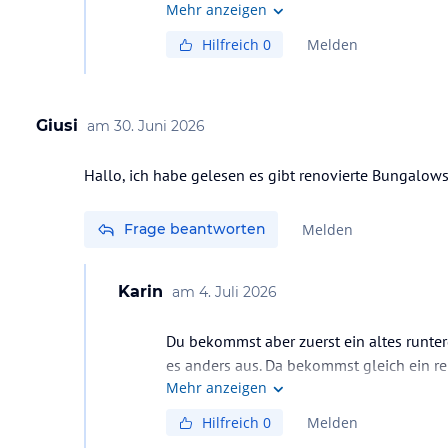
Mehr anzeigen
Hilfreich
0
Melden
Giusi
am
30. Juni 2026
Hallo, ich habe gelesen es gibt renovierte Bungalows
Frage beantworten
Melden
Karin
am
4. Juli 2026
Du bekommst aber zuerst ein altes runte
es anders aus. Da bekommst gleich ein ren
Mehr anzeigen
beschwerst dich. Dann bekommst auch ei
Hilfreich
0
Melden